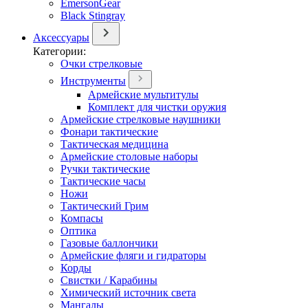
EmersonGear
Black Stingray
Аксессуары
Категории:
Очки стрелковые
Инструменты
Армейские мультитулы
Комплект для чистки оружия
Армейские стрелковые наушники
Фонари тактические
Тактическая медицина
Армейские столовые наборы
Ручки тактические
Тактические часы
Ножи
Тактический Грим
Компасы
Оптика
Газовые баллончики
Армейские фляги и гидраторы
Корды
Свистки / Карабины
Химический источник света
Мангалы