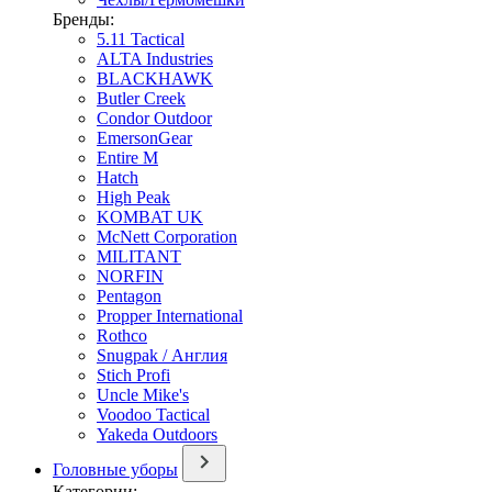
Бренды:
5.11 Tactical
ALTA Industries
BLACKHAWK
Butler Creek
Condor Outdoor
EmersonGear
Entire M
Hatch
High Peak
KOMBAT UK
McNett Corporation
MILITANT
NORFIN
Pentagon
Propper International
Rothco
Snugpak / Англия
Stich Profi
Uncle Mike's
Voodoo Tactical
Yakeda Outdoors
Головные уборы
Категории: