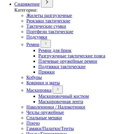
Снаряжение
Категории:
Жилеты разгрузочные
Рюкзаки тактические
Тактические сумки
Портфели тактические
Подсумки
Ремни
Ремни для брюк
Разгрузочные тактические пояса
Плечевые оружейные ремни
Подтяжки тактические
Пряжки
Кобуры
Коврики и маты
Маскировка
Маскировочный костюм
Маскировочная лента
Наколенники / Налокотники
Чехлы оружейные
Спальные мешки
Пончо
Гамаки/Палатки/Тенты
Чехлы/Гермомешки