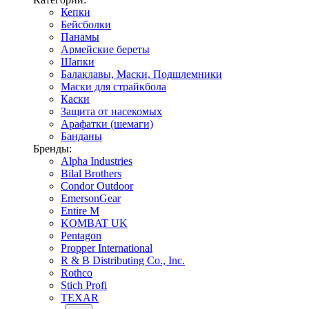
Кепки
Бейсболки
Панамы
Армейские береты
Шапки
Балаклавы, Маски, Подшлемники
Маски для страйкбола
Каски
Защита от насекомых
Арафатки (шемаги)
Банданы
Бренды:
Alpha Industries
Bilal Brothers
Condor Outdoor
EmersonGear
Entire M
KOMBAT UK
Pentagon
Propper International
R & B Distributing Co., Inc.
Rothco
Stich Profi
TEXAR