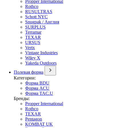
Propper International
Rothco
RUSULTRAS
Schott NYC
Snugpak / Англия
SURPLUS
Terramar
TEXAR
URSUS
Vertx
Vintage Industries
Wiley X
Yakeda Outdoors
Полевая форма
Категории:
Форма BDU
Форма ACU
Форма TAC.U
Бренды:
Propper International
Rothco
TEXAR
Pentagon
KOMBAT UK