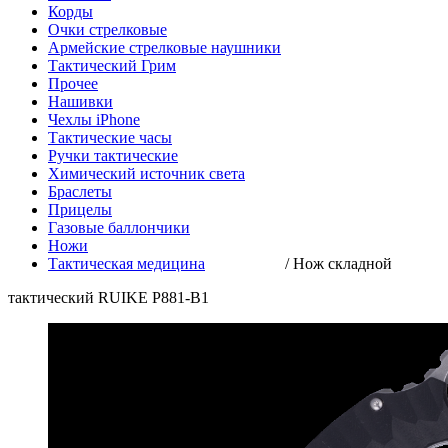
Корды
Очки стрелковые
Армейские стрелковые наушники
Тактический Грим
Прочее
Нашивки
Чехлы iPhone
Тактические часы
Ручки тактические
Химический источник света
Браслеты
Прицелы
Газовые баллончики
Ножи
Тактическая медицина
/
Нож складной
тактический RUIKE P881-B1