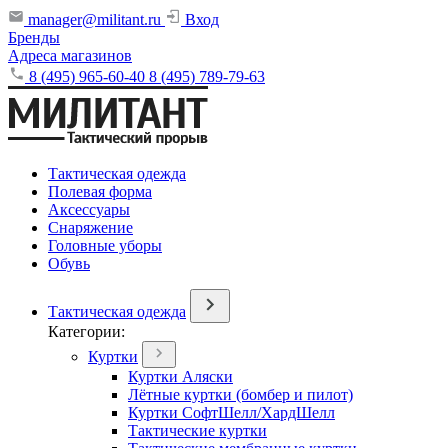
manager@militant.ru
Вход
Бренды
Адреса магазинов
8 (495) 965-60-40
8 (495) 789-79-63
Тактическая одежда
Полевая форма
Аксессуары
Снаряжение
Головные уборы
Обувь
Тактическая одежда
Категории:
Куртки
Куртки Аляски
Лётные куртки (бомбер и пилот)
Куртки СофтШелл/ХардШелл
Тактические куртки