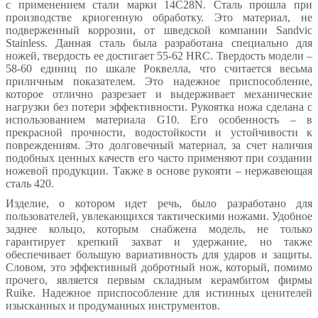
с применением стали марки 14C28N. Сталь прошла при
производстве криогенную обработку. Это материал, не
подверженный коррозии, от шведской компании Sandvic
Stainless. Данная сталь была разработана специально для
ножей, твердость ее достигает 55-62 HRC. Твердость модели –
58-60 единиц по шкале Роквелла, что считается весьма
приличным показателем. Это надежное приспособление,
которое отлично разрезает и выдерживает механические
нагрузки без потери эффективности. Рукоятка ножа сделана с
использованием материала G10. Его особенность – в
прекрасной прочности, водостойкости и устойчивости к
повреждениям. Это долговечный материал, за счет наличия
подобных ценных качеств его часто применяют при создании
ножевой продукции. Также в основе рукояти – нержавеющая
сталь 420.
Изделие, о котором идет речь, было разработано для
пользователей, увлекающихся тактическими ножами. Удобное
заднее кольцо, которым снабжена модель, не только
гарантирует крепкий захват и удержание, но также
обеспечивает большую вариативность для ударов и защиты.
Словом, это эффективный добротный нож, который, помимо
прочего, является первым складным керамбитом фирмы
Ruike. Надежное приспособление для истинных ценителей
изысканных и продуманных инструментов.