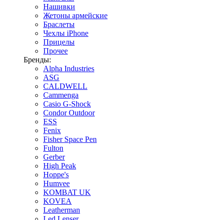
Нашивки
Жетоны армейские
Браслеты
Чехлы iPhone
Прицелы
Прочее
Бренды:
Alpha Industries
ASG
CALDWELL
Cammenga
Casio G-Shock
Condor Outdoor
ESS
Fenix
Fisher Space Pen
Fulton
Gerber
High Peak
Hoppe's
Humvee
KOMBAT UK
KOVEA
Leatherman
Led Lenser