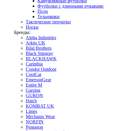
Камуфляжные футболки
Футболки с длинными рукавами
Поло
Тельняшки
Тактические перчатки
Носки
Бренды:
Alpha Industries
Arktis UK
Bilal Brothers
Black Stingray
BLACKHAWK
Carinthia
Condor Outdoor
CoolCat
EmersonGear
Entire M
Garsing
GURON
Hatch
KOMBAT UK
Limes
Mechanix Wear
NORFIN
Pentagon