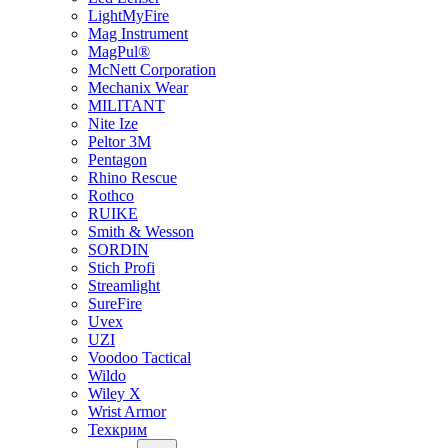
LightMyFire
Mag Instrument
MagPul®
McNett Corporation
Mechanix Wear
MILITANT
Nite Ize
Peltor 3M
Pentagon
Rhino Rescue
Rothco
RUIKE
Smith & Wesson
SORDIN
Stich Profi
Streamlight
SureFire
Uvex
UZI
Voodoo Tactical
Wildo
Wiley X
Wrist Armor
Техкрим