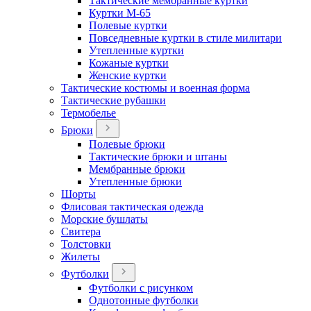
Тактические мембранные куртки
Куртки М-65
Полевые куртки
Повседневные куртки в стиле милитари
Утепленные куртки
Кожаные куртки
Женские куртки
Тактические костюмы и военная форма
Тактические рубашки
Термобелье
Брюки
Полевые брюки
Тактические брюки и штаны
Мембранные брюки
Утепленные брюки
Шорты
Флисовая тактическая одежда
Морские бушлаты
Свитера
Толстовки
Жилеты
Футболки
Футболки с рисунком
Однотонные футболки