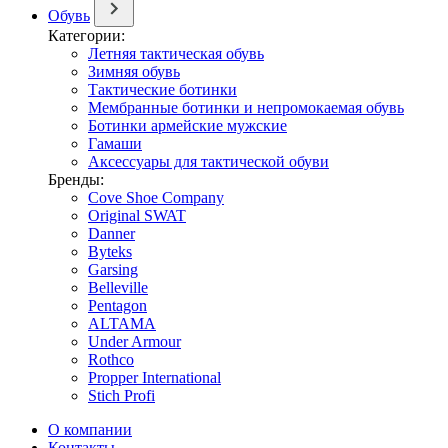
Обувь
Категории:
Летняя тактическая обувь
Зимняя обувь
Тактические ботинки
Мембранные ботинки и непромокаемая обувь
Ботинки армейские мужские
Гамаши
Аксессуары для тактической обуви
Бренды:
Cove Shoe Company
Original SWAT
Danner
Byteks
Garsing
Belleville
Pentagon
ALTAMA
Under Armour
Rothco
Propper International
Stich Profi
О компании
Контакты