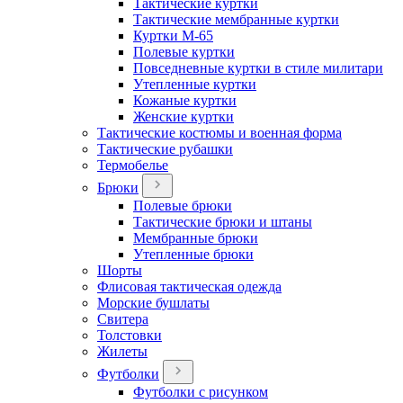
Тактические куртки
Тактические мембранные куртки
Куртки М-65
Полевые куртки
Повседневные куртки в стиле милитари
Утепленные куртки
Кожаные куртки
Женские куртки
Тактические костюмы и военная форма
Тактические рубашки
Термобелье
Брюки
Полевые брюки
Тактические брюки и штаны
Мембранные брюки
Утепленные брюки
Шорты
Флисовая тактическая одежда
Морские бушлаты
Свитера
Толстовки
Жилеты
Футболки
Футболки с рисунком