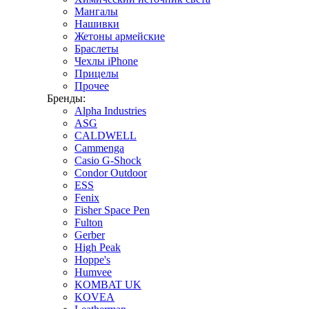
Мангалы
Нашивки
Жетоны армейские
Браслеты
Чехлы iPhone
Прицелы
Прочее
Бренды:
Alpha Industries
ASG
CALDWELL
Cammenga
Casio G-Shock
Condor Outdoor
ESS
Fenix
Fisher Space Pen
Fulton
Gerber
High Peak
Hoppe's
Humvee
KOMBAT UK
KOVEA