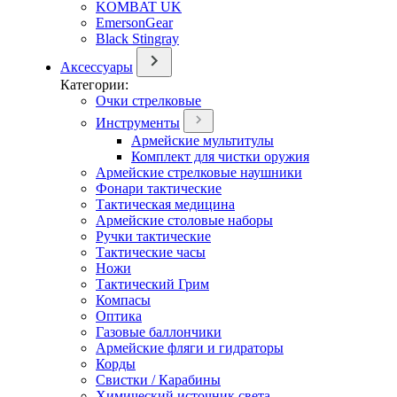
KOMBAT UK
EmersonGear
Black Stingray
Аксессуары
Категории:
Очки стрелковые
Инструменты
Армейские мультитулы
Комплект для чистки оружия
Армейские стрелковые наушники
Фонари тактические
Тактическая медицина
Армейские столовые наборы
Ручки тактические
Тактические часы
Ножи
Тактический Грим
Компасы
Оптика
Газовые баллончики
Армейские фляги и гидраторы
Корды
Свистки / Карабины
Химический источник света