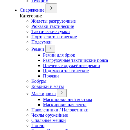
Техкрим
Снаряжение
Категории:
Жилеты разгрузочные
Рюкзаки тактические
Тактические сумки
Портфели тактические
Подсумки
Ремни
Ремни для брюк
Разгрузочные тактические пояса
Плечевые оружейные ремни
Подтяжки тактические
Пряжки
Кобуры
Коврики и маты
Маскировка
Маскировочный костюм
Маскировочная лента
Наколенники / Налокотники
Чехлы оружейные
Спальные мешки
Пончо