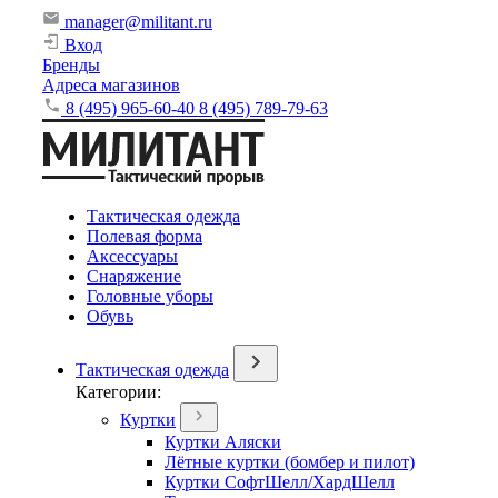
manager@militant.ru
Вход
Бренды
Адреса магазинов
8 (495) 965-60-40
8 (495) 789-79-63
Тактическая одежда
Полевая форма
Аксессуары
Снаряжение
Головные уборы
Обувь
Тактическая одежда
Категории:
Куртки
Куртки Аляски
Лётные куртки (бомбер и пилот)
Куртки СофтШелл/ХардШелл