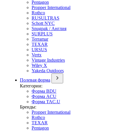
Pentagon
Propper International
Rothco
RUSULTRAS
Schott NYC
Snugpak / Англия
SURPLUS
Terramar
TEXAR
URSUS
Vertx
Vintage Industries
Wiley X
Yakeda Outdoors
Полевая форма
Категории:
Форма BDU
Форма ACU
Форма TAC.U
Бренды:
Propper International
Rothco
TEXAR
Pentagon