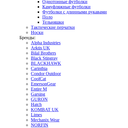
Однотонные футболки
Камуфляжные футболки
Футболки с длинными рукавами
Поло
Тельняшки
Тактические перчатки
Носки
Бренды:
Alpha Industries
Arktis UK
Bilal Brothers
Black Stingray
BLACKHAWK
Carinthia
Condor Outdoor
CoolCat
EmersonGear
Entire M
Garsing
GURON
Hatch
KOMBAT UK
Limes
Mechanix Wear
NORFIN