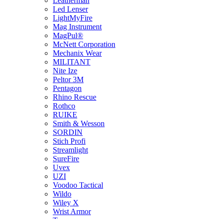
Leatherman
Led Lenser
LightMyFire
Mag Instrument
MagPul®
McNett Corporation
Mechanix Wear
MILITANT
Nite Ize
Peltor 3M
Pentagon
Rhino Rescue
Rothco
RUIKE
Smith & Wesson
SORDIN
Stich Profi
Streamlight
SureFire
Uvex
UZI
Voodoo Tactical
Wildo
Wiley X
Wrist Armor