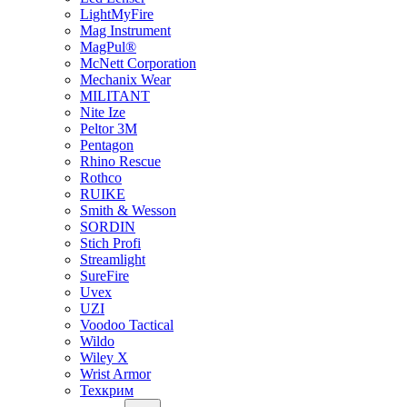
LightMyFire
Mag Instrument
MagPul®
McNett Corporation
Mechanix Wear
MILITANT
Nite Ize
Peltor 3M
Pentagon
Rhino Rescue
Rothco
RUIKE
Smith & Wesson
SORDIN
Stich Profi
Streamlight
SureFire
Uvex
UZI
Voodoo Tactical
Wildo
Wiley X
Wrist Armor
Техкрим