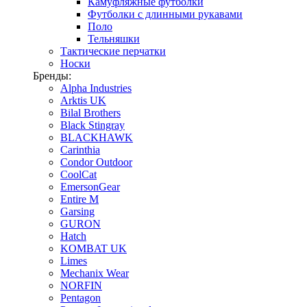
Камуфляжные футболки
Футболки с длинными рукавами
Поло
Тельняшки
Тактические перчатки
Носки
Бренды:
Alpha Industries
Arktis UK
Bilal Brothers
Black Stingray
BLACKHAWK
Carinthia
Condor Outdoor
CoolCat
EmersonGear
Entire M
Garsing
GURON
Hatch
KOMBAT UK
Limes
Mechanix Wear
NORFIN
Pentagon