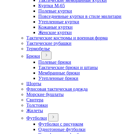
Тактические мембранные куртки
Куртки М-65
Полевые куртки
Повседневные куртки в стиле милитари
Утепленные куртки
Кожаные куртки
Женские куртки
Тактические костюмы и военная форма
Тактические рубашки
Термобелье
Брюки
Полевые брюки
Тактические брюки и штаны
Мембранные брюки
Утепленные брюки
Шорты
Флисовая тактическая одежда
Морские бушлаты
Свитера
Толстовки
Жилеты
Футболки
Футболки с рисунком
Однотонные футболки