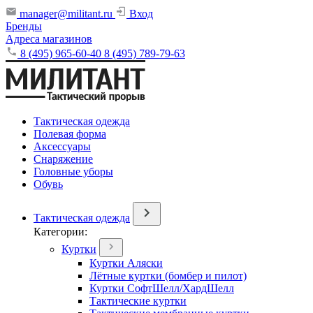
manager@militant.ru
Вход
Бренды
Адреса магазинов
8 (495) 965-60-40
8 (495) 789-79-63
Тактическая одежда
Полевая форма
Аксессуары
Снаряжение
Головные уборы
Обувь
Тактическая одежда
Категории:
Куртки
Куртки Аляски
Лётные куртки (бомбер и пилот)
Куртки СофтШелл/ХардШелл
Тактические куртки