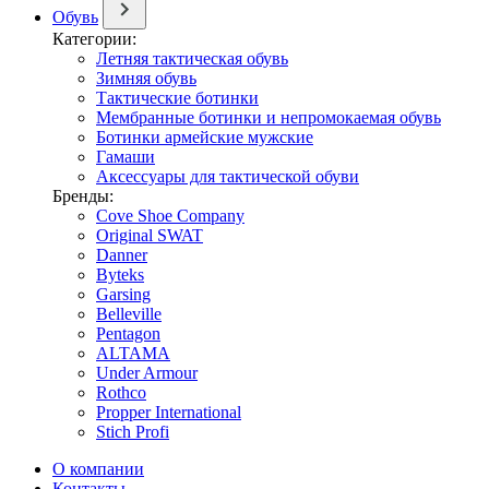
Обувь
Категории:
Летняя тактическая обувь
Зимняя обувь
Тактические ботинки
Мембранные ботинки и непромокаемая обувь
Ботинки армейские мужские
Гамаши
Аксессуары для тактической обуви
Бренды:
Cove Shoe Company
Original SWAT
Danner
Byteks
Garsing
Belleville
Pentagon
ALTAMA
Under Armour
Rothco
Propper International
Stich Profi
О компании
Контакты