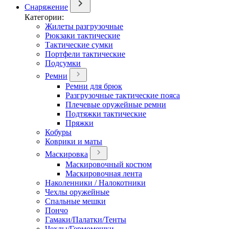
Снаряжение
Категории:
Жилеты разгрузочные
Рюкзаки тактические
Тактические сумки
Портфели тактические
Подсумки
Ремни
Ремни для брюк
Разгрузочные тактические пояса
Плечевые оружейные ремни
Подтяжки тактические
Пряжки
Кобуры
Коврики и маты
Маскировка
Маскировочный костюм
Маскировочная лента
Наколенники / Налокотники
Чехлы оружейные
Спальные мешки
Пончо
Гамаки/Палатки/Тенты
Чехлы/Гермомешки