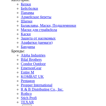
Кепки
Бейсболки
Панамы
Армейские береты
Шапки
Балаклавы, Маски, Подшлемники
Маски для страйкбола
Каски
Защита от насекомых
Арафатки (шемаги)
Банданы
Бренды:
Alpha Industries
Bilal Brothers
Condor Outdoor
EmersonGear
Entire M
KOMBAT UK
Pentagon
Propper International
R & B Distributing Co., Inc.
Rothco
Stich Profi
TEXAR