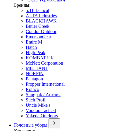
Бренды:
5.11 Tactical
ALTA Industries
BLACKHAWK
Butler Creek
Condor Outdoor
EmersonGear
Entire M
Hatch
High Peak
KOMBAT UK
McNett Corporation
MILITANT
NORFIN
Pentagon
Propper International
Rothco
Snugpak / Англия
Stich Profi
Uncle Mike's
Voodoo Tactical
Yakeda Outdoors
Головные уборы
Категории: