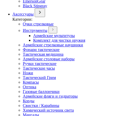
EmersonGear
Black Stingray
Аксессуары
Категории:
Очки стрелковые
Инструменты
Армейские мультитулы
Комплект для чистки оружия
Армейские стрелковые наушники
Фонари тактические
Тактическая медицина
Армейские столовые наборы
Ручки тактические
Тактические часы
Ножи
Тактический Грим
Компасы
Оптика
Газовые баллончики
Армейские фляги и гидраторы
Корды
Свистки / Карабины
Химический источник света
Мангалы