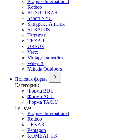
Propper International
Rothco
RUSULTRAS
Schott NYC
Snugpak / Англия
SURPLUS
Terramar
TEXAR
URSUS
Vertx
Vintage Industries
Wiley X
Yakeda Outdoors
Полевая форма
Категории:
Форма BDU
Форма ACU
Форма TAC.U
Бренды:
Propper International
Rothco
TEXAR
Pentagon
KOMBAT UK