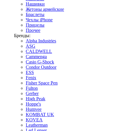
Нашивки
Жетоны армейские
Браслеты
Чехлы iPhone
Прицелы
Прочее
Бренды:
Alpha Industries
ASG
CALDWELL
Cammenga
Casio G-Shock
Condor Outdoor
ESS
Fenix
Fisher Space Pen
Fulton
Gerber
High Peak
Hoppe's
Humvee
KOMBAT UK
KOVEA
Leatherman
Led Lenser