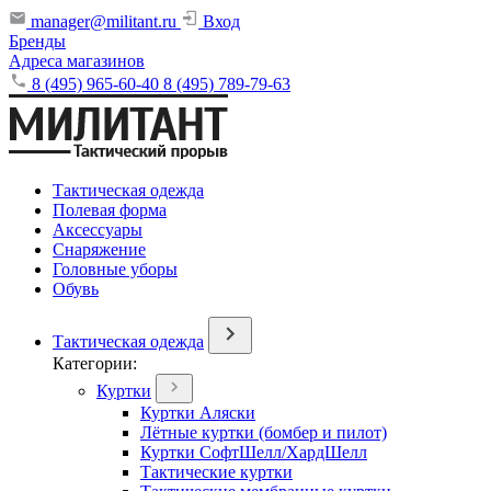
manager@militant.ru
Вход
Бренды
Адреса магазинов
8 (495) 965-60-40
8 (495) 789-79-63
Тактическая одежда
Полевая форма
Аксессуары
Снаряжение
Головные уборы
Обувь
Тактическая одежда
Категории:
Куртки
Куртки Аляски
Лётные куртки (бомбер и пилот)
Куртки СофтШелл/ХардШелл
Тактические куртки