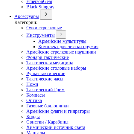
EmersonGear
Black Stingray
Аксессуары
Категории:
Очки стрелковые
Инструменты
Армейские мультитулы
Комплект для чистки оружия
Армейские стрелковые наушники
Фонари тактические
Тактическая медицина
Армейские столовые наборы
Ручки тактические
Тактические часы
Ножи
Тактический Грим
Компасы
Оптика
Газовые баллончики
Армейские фляги и гидраторы
Корды
Свистки / Карабины
Химический источник света
Мангалы