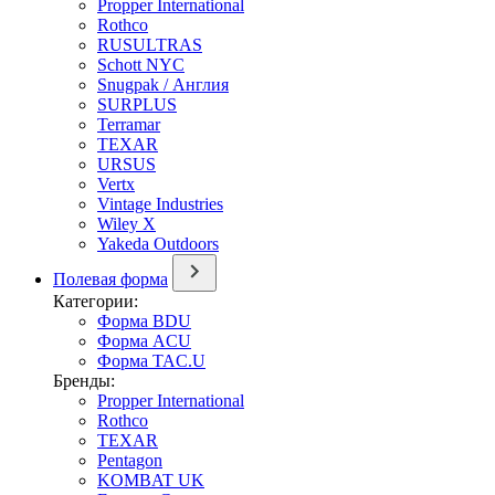
Propper International
Rothco
RUSULTRAS
Schott NYC
Snugpak / Англия
SURPLUS
Terramar
TEXAR
URSUS
Vertx
Vintage Industries
Wiley X
Yakeda Outdoors
Полевая форма
Категории:
Форма BDU
Форма ACU
Форма TAC.U
Бренды:
Propper International
Rothco
TEXAR
Pentagon
KOMBAT UK