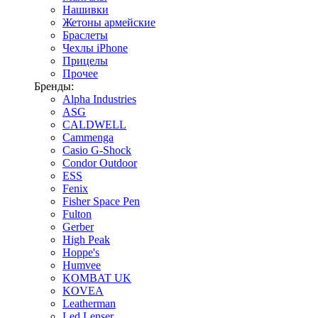
Нашивки
Жетоны армейские
Браслеты
Чехлы iPhone
Прицелы
Прочее
Бренды:
Alpha Industries
ASG
CALDWELL
Cammenga
Casio G-Shock
Condor Outdoor
ESS
Fenix
Fisher Space Pen
Fulton
Gerber
High Peak
Hoppe's
Humvee
KOMBAT UK
KOVEA
Leatherman
Led Lenser