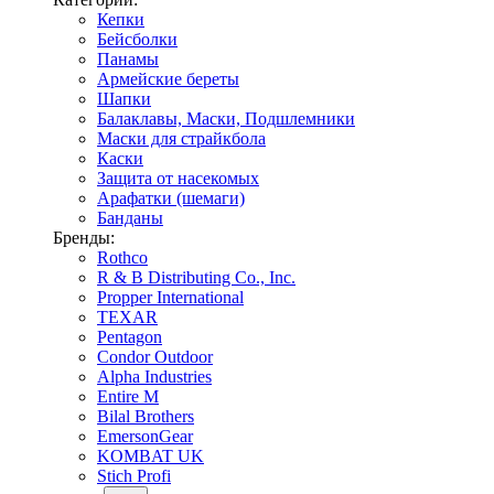
Кепки
Бейсболки
Панамы
Армейские береты
Шапки
Балаклавы, Маски, Подшлемники
Маски для страйкбола
Каски
Защита от насекомых
Арафатки (шемаги)
Банданы
Бренды:
Rothco
R & B Distributing Co., Inc.
Propper International
TEXAR
Pentagon
Condor Outdoor
Alpha Industries
Entire M
Bilal Brothers
EmersonGear
KOMBAT UK
Stich Profi