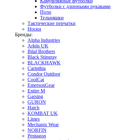
Камуфляжные футболки
Футболки с длинными рукавами
Поло
Тельняшки
Тактические перчатки
Носки
Бренды:
Alpha Industries
Arktis UK
Bilal Brothers
Black Stingray
BLACKHAWK
Carinthia
Condor Outdoor
CoolCat
EmersonGear
Entire M
Garsing
GURON
Hatch
KOMBAT UK
Limes
Mechanix Wear
NORFIN
Pentagon