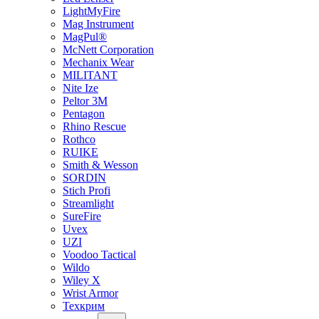
LightMyFire
Mag Instrument
MagPul®
McNett Corporation
Mechanix Wear
MILITANT
Nite Ize
Peltor 3M
Pentagon
Rhino Rescue
Rothco
RUIKE
Smith & Wesson
SORDIN
Stich Profi
Streamlight
SureFire
Uvex
UZI
Voodoo Tactical
Wildo
Wiley X
Wrist Armor
Техкрим