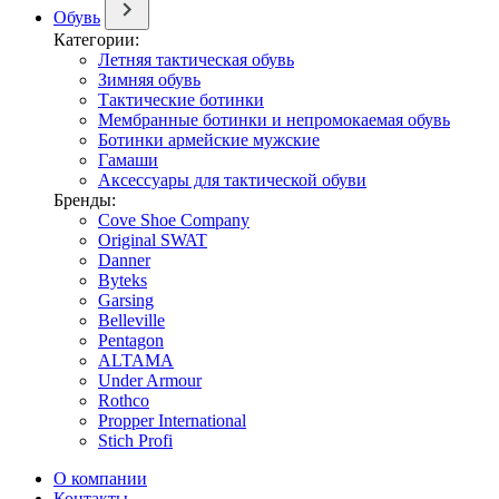
Обувь
Категории:
Летняя тактическая обувь
Зимняя обувь
Тактические ботинки
Мембранные ботинки и непромокаемая обувь
Ботинки армейские мужские
Гамаши
Аксессуары для тактической обуви
Бренды:
Cove Shoe Company
Original SWAT
Danner
Byteks
Garsing
Belleville
Pentagon
ALTAMA
Under Armour
Rothco
Propper International
Stich Profi
О компании
Контакты