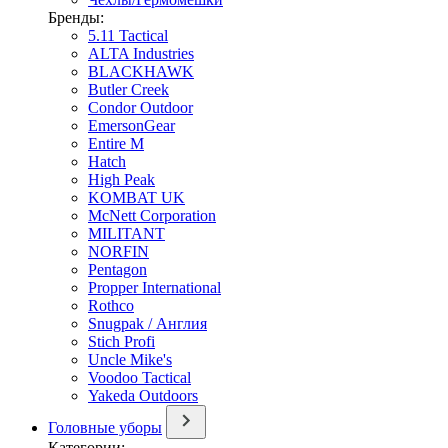
Бренды:
5.11 Tactical
ALTA Industries
BLACKHAWK
Butler Creek
Condor Outdoor
EmersonGear
Entire M
Hatch
High Peak
KOMBAT UK
McNett Corporation
MILITANT
NORFIN
Pentagon
Propper International
Rothco
Snugpak / Англия
Stich Profi
Uncle Mike's
Voodoo Tactical
Yakeda Outdoors
Головные уборы
Категории: