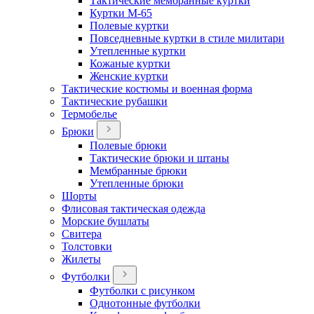
Тактические мембранные куртки
Куртки М-65
Полевые куртки
Повседневные куртки в стиле милитари
Утепленные куртки
Кожаные куртки
Женские куртки
Тактические костюмы и военная форма
Тактические рубашки
Термобелье
Брюки
Полевые брюки
Тактические брюки и штаны
Мембранные брюки
Утепленные брюки
Шорты
Флисовая тактическая одежда
Морские бушлаты
Свитера
Толстовки
Жилеты
Футболки
Футболки с рисунком
Однотонные футболки