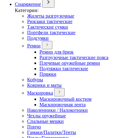
Снаряжение
Категории:
Жилеты разгрузочные
Рюкзаки тактические
Тактические сумки
Портфели тактические
Подсумки
Ремни
Ремни для брюк
Разгрузочные тактические пояса
Плечевые оружейные ремни
Подтяжки тактические
Пряжки
Кобуры
Коврики и маты
Маскировка
Маскировочный костюм
Маскировочная лента
Наколенники / Налокотники
Чехлы оружейные
Спальные мешки
Пончо
Гамаки/Палатки/Тенты
Чехлы/Гермомешки