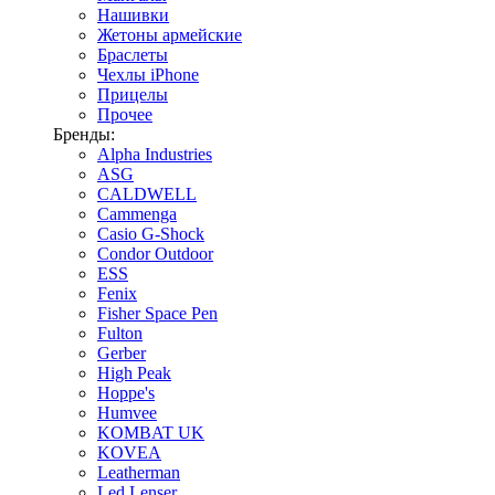
Нашивки
Жетоны армейские
Браслеты
Чехлы iPhone
Прицелы
Прочее
Бренды:
Alpha Industries
ASG
CALDWELL
Cammenga
Casio G-Shock
Condor Outdoor
ESS
Fenix
Fisher Space Pen
Fulton
Gerber
High Peak
Hoppe's
Humvee
KOMBAT UK
KOVEA
Leatherman
Led Lenser