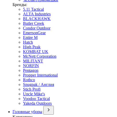
Бренды:
5.11 Tactical
ALTA Industries
BLACKHAWK
Butler Creek
Condor Outdoor
EmersonGear
Entire M
Hatch
High Peak
KOMBAT UK
McNett Corporation
MILITANT
NORFIN
Pentagon
Propper International
Rothco
Snugpak / Англия
Stich Profi
Uncle Mike's
Voodoo Tactical
Yakeda Outdoors
Головные уборы
Категории: