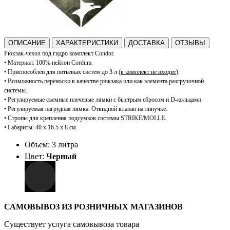
ОПИСАНИЕ
ХАРАКТЕРИСТИКИ
ДОСТАВКА
ОТЗЫВЫ
Рюкзак-чехол под гидро комплект Condor.
•
Материал: 100% нейлон Cordura.
•
Приспособлен для питьевых систем до 3 л (
в комплект
не входит
).
•
Возможность переноски в качестве рюкзака или как элемента разгрузочной
системы.
•
Регулируемые съемные плечевые лямки с быстрым сбросом и
D-кольцами.
•
Регулируемая нагрудная лямка.
Откидной клапан на липучке
.
• Стропы для крепления подсумков системы
S
TRIKE
/
MOLLE.
•
Габариты: 40 х 16.5 х 8 см.
Объем: 3 литра
Цвет:
Черный
САМОВЫВОЗ ИЗ РОЗНИЧНЫХ МАГАЗИНОВ
Существует услуга самовывоза товара