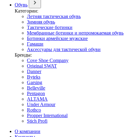
Обувь
Категории:
Летняя тактическая обувь
Зимняя обувь
Тактические ботинки
Мембранные ботинки и непромокаемая обувь
Ботинки армейские мужские
Гамаши
Аксессуары для тактической обуви
Бренды:
Cove Shoe Company
Original SWAT
Danner
Byteks
Garsing
Belleville
Pentagon
ALTAMA
Under Armour
Rothco
Propper International
Stich Profi
О компании
Контакты