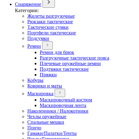
Снаряжение
Категории:
Жилеты разгрузочные
Рюкзаки тактические
Тактические сумки
Портфели тактические
Подсумки
Ремни
Ремни для брюк
Разгрузочные тактические пояса
Плечевые оружейные ремни
Подтяжки тактические
Пряжки
Кобуры
Коврики и маты
Маскировка
Маскировочный костюм
Маскировочная лента
Наколенники / Налокотники
Чехлы оружейные
Спальные мешки
Пончо
Гамаки/Палатки/Тенты
Чехлы/Гермомешки