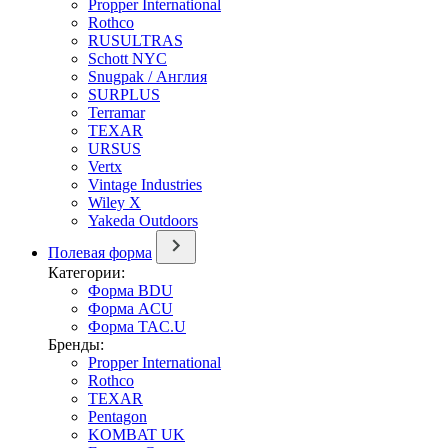
Propper International
Rothco
RUSULTRAS
Schott NYC
Snugpak / Англия
SURPLUS
Terramar
TEXAR
URSUS
Vertx
Vintage Industries
Wiley X
Yakeda Outdoors
Полевая форма
Категории:
Форма BDU
Форма ACU
Форма TAC.U
Бренды:
Propper International
Rothco
TEXAR
Pentagon
KOMBAT UK