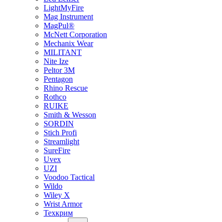
LightMyFire
Mag Instrument
MagPul®
McNett Corporation
Mechanix Wear
MILITANT
Nite Ize
Peltor 3M
Pentagon
Rhino Rescue
Rothco
RUIKE
Smith & Wesson
SORDIN
Stich Profi
Streamlight
SureFire
Uvex
UZI
Voodoo Tactical
Wildo
Wiley X
Wrist Armor
Техкрим