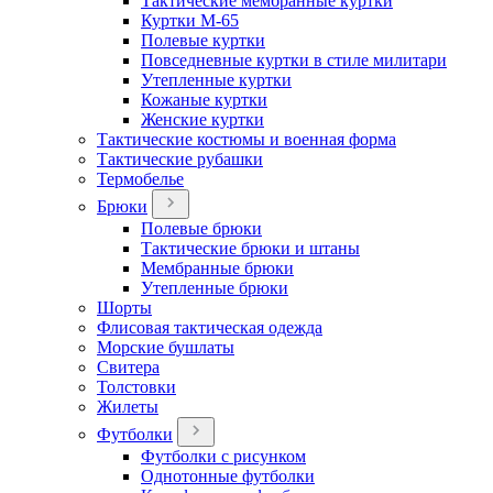
Тактические мембранные куртки
Куртки М-65
Полевые куртки
Повседневные куртки в стиле милитари
Утепленные куртки
Кожаные куртки
Женские куртки
Тактические костюмы и военная форма
Тактические рубашки
Термобелье
Брюки
Полевые брюки
Тактические брюки и штаны
Мембранные брюки
Утепленные брюки
Шорты
Флисовая тактическая одежда
Морские бушлаты
Свитера
Толстовки
Жилеты
Футболки
Футболки с рисунком
Однотонные футболки