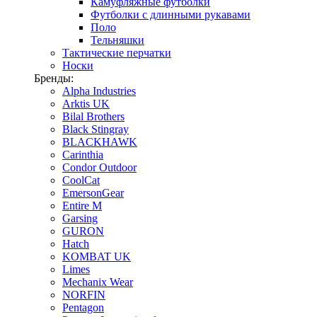
Камуфляжные футболки
Футболки с длинными рукавами
Поло
Тельняшки
Тактические перчатки
Носки
Бренды:
Alpha Industries
Arktis UK
Bilal Brothers
Black Stingray
BLACKHAWK
Carinthia
Condor Outdoor
CoolCat
EmersonGear
Entire M
Garsing
GURON
Hatch
KOMBAT UK
Limes
Mechanix Wear
NORFIN
Pentagon