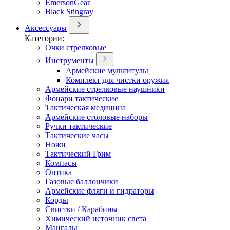
EmersonGear
Black Stingray
Аксессуары
Категории:
Очки стрелковые
Инструменты
Армейские мультитулы
Комплект для чистки оружия
Армейские стрелковые наушники
Фонари тактические
Тактическая медицина
Армейские столовые наборы
Ручки тактические
Тактические часы
Ножи
Тактический Грим
Компасы
Оптика
Газовые баллончики
Армейские фляги и гидраторы
Корды
Свистки / Карабины
Химический источник света
Мангалы