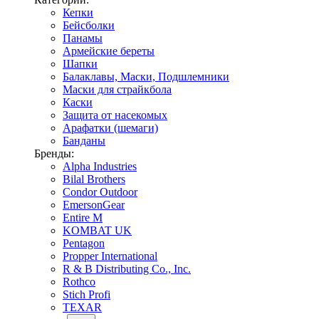
Кепки
Бейсболки
Панамы
Армейские береты
Шапки
Балаклавы, Маски, Подшлемники
Маски для страйкбола
Каски
Защита от насекомых
Арафатки (шемаги)
Банданы
Бренды:
Alpha Industries
Bilal Brothers
Condor Outdoor
EmersonGear
Entire M
KOMBAT UK
Pentagon
Propper International
R & B Distributing Co., Inc.
Rothco
Stich Profi
TEXAR