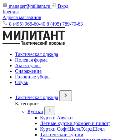
manager@militant.ru
Вход
Бренды
Адреса магазинов
8 (495) 965-60-40
8 (495) 789-79-63
Тактическая одежда
Полевая форма
Аксессуары
Снаряжение
Головные уборы
Обувь
Тактическая одежда
Категории:
Куртки
Куртки Аляски
Лётные куртки (бомбер и пилот)
Куртки СофтШелл/ХардШелл
Тактические куртки