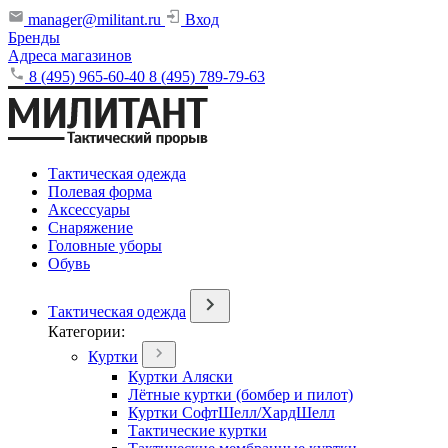
manager@militant.ru
Вход
Бренды
Адреса магазинов
8 (495) 965-60-40
8 (495) 789-79-63
Тактическая одежда
Полевая форма
Аксессуары
Снаряжение
Головные уборы
Обувь
Тактическая одежда
Категории:
Куртки
Куртки Аляски
Лётные куртки (бомбер и пилот)
Куртки СофтШелл/ХардШелл
Тактические куртки