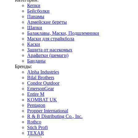
Кепки
Бейсболки
Панамы
Армейские береты
Шапки
Балаклавы, Маски, Подшлемники
Маски для страйкбола
Каски
Защита от насекомых
Арафатки (шемаги)
Банданы
Бренды:
Alpha Industries
Bilal Brothers
Condor Outdoor
EmersonGear
Entire M
KOMBAT UK
Pentagon
Propper International
R & B Distributing Co., Inc.
Rothco
Stich Profi
TEXAR