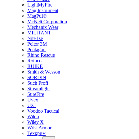
LightMyFire
Mag Instrument
MagPul®
McNett Corporation
Mechanix Wear
MILITANT
Nite Ize
Peltor 3M
Pentagon
Rhino Rescue
Rothco
RUIKE
Smith & Wesson
SORDIN
Stich Profi
Streamlight
SureFire
Uvex
UZI
Voodoo Tactical
Wildo
Wiley X
Wrist Armor
Техкрим