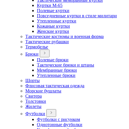
Тактические мембранные куртки
Куртки М-65
Полевые куртки
Повседневные куртки в стиле милитари
Утепленные куртки
Кожаные куртки
Женские куртки
Тактические костюмы и военная форма
Тактические рубашки
Термобелье
Брюки
Полевые брюки
Тактические брюки и штаны
Мембранные брюки
Утепленные брюки
Шорты
Флисовая тактическая одежда
Морские бушлаты
Свитера
Толстовки
Жилеты
Футболки
Футболки с рисунком
Однотонные футболки