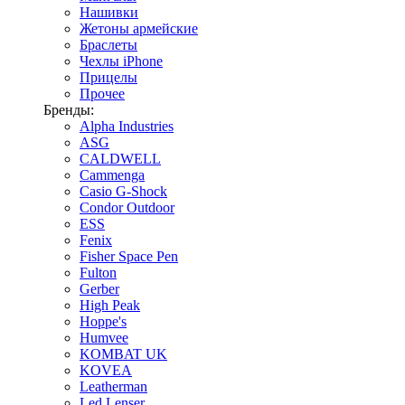
Нашивки
Жетоны армейские
Браслеты
Чехлы iPhone
Прицелы
Прочее
Бренды:
Alpha Industries
ASG
CALDWELL
Cammenga
Casio G-Shock
Condor Outdoor
ESS
Fenix
Fisher Space Pen
Fulton
Gerber
High Peak
Hoppe's
Humvee
KOMBAT UK
KOVEA
Leatherman
Led Lenser