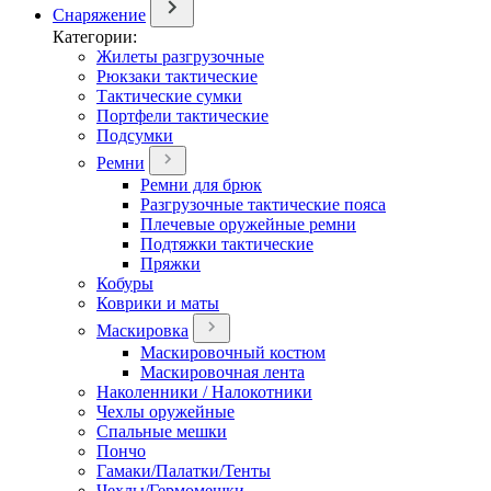
Снаряжение
Категории:
Жилеты разгрузочные
Рюкзаки тактические
Тактические сумки
Портфели тактические
Подсумки
Ремни
Ремни для брюк
Разгрузочные тактические пояса
Плечевые оружейные ремни
Подтяжки тактические
Пряжки
Кобуры
Коврики и маты
Маскировка
Маскировочный костюм
Маскировочная лента
Наколенники / Налокотники
Чехлы оружейные
Спальные мешки
Пончо
Гамаки/Палатки/Тенты
Чехлы/Гермомешки