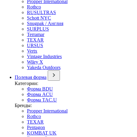
Propper International
Rothco
RUSULTRAS
Schott NYC
Snugpak / Англия
SURPLUS
Terramar
TEXAR
URSUS
Vertx
Vintage Industries
Wiley X
Yakeda Outdoors
Полевая форма
Категории:
Форма BDU
Форма ACU
Форма TAC.U
Бренды:
Propper International
Rothco
TEXAR
Pentagon
KOMBAT UK