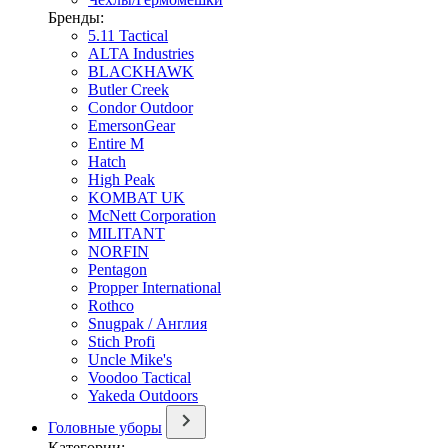
Бренды:
5.11 Tactical
ALTA Industries
BLACKHAWK
Butler Creek
Condor Outdoor
EmersonGear
Entire M
Hatch
High Peak
KOMBAT UK
McNett Corporation
MILITANT
NORFIN
Pentagon
Propper International
Rothco
Snugpak / Англия
Stich Profi
Uncle Mike's
Voodoo Tactical
Yakeda Outdoors
Головные уборы
Категории: