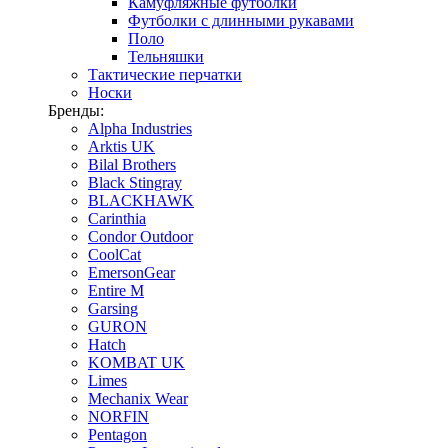
Камуфляжные футболки
Футболки с длинными рукавами
Поло
Тельняшки
Тактические перчатки
Носки
Бренды:
Alpha Industries
Arktis UK
Bilal Brothers
Black Stingray
BLACKHAWK
Carinthia
Condor Outdoor
CoolCat
EmersonGear
Entire M
Garsing
GURON
Hatch
KOMBAT UK
Limes
Mechanix Wear
NORFIN
Pentagon