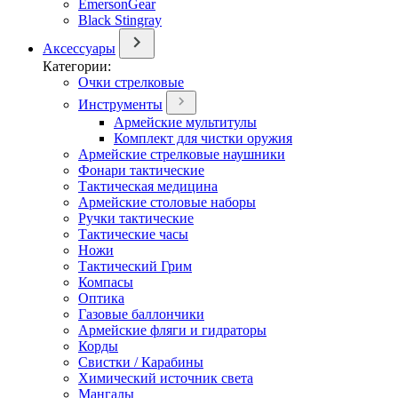
EmersonGear
Black Stingray
Аксессуары
Категории:
Очки стрелковые
Инструменты
Армейские мультитулы
Комплект для чистки оружия
Армейские стрелковые наушники
Фонари тактические
Тактическая медицина
Армейские столовые наборы
Ручки тактические
Тактические часы
Ножи
Тактический Грим
Компасы
Оптика
Газовые баллончики
Армейские фляги и гидраторы
Корды
Свистки / Карабины
Химический источник света
Мангалы