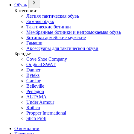
Обувь
Категории:
Летняя тактическая обувь
Зимняя обувь
Тактические ботинки
Мембранные ботинки и непромокаемая обувь
Ботинки армейские мужские
Гамаши
Аксессуары для тактической обуви
Бренды:
Cove Shoe Company
Original SWAT
Danner
Byteks
Garsing
Belleville
Pentagon
ALTAMA
Under Armour
Rothco
Propper International
Stich Profi
О компании
Контакты