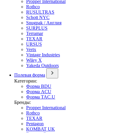
Propper International
Rothco
RUSULTRAS
Schott NYC
Snugpak / Англия
SURPLUS
Terramar
TEXAR
URSUS
Vertx
Vintage Industries
Wiley X
Yakeda Outdoors
Полевая форма
Категории:
Форма BDU
Форма ACU
Форма TAC.U
Бренды:
Propper International
Rothco
TEXAR
Pentagon
KOMBAT UK