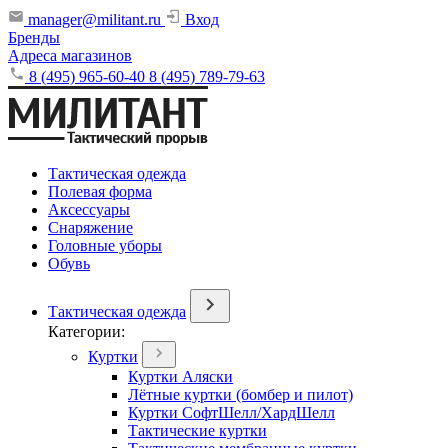
manager@militant.ru
Вход
Бренды
Адреса магазинов
8 (495) 965-60-40
8 (495) 789-79-63
Тактическая одежда
Полевая форма
Аксессуары
Снаряжение
Головные уборы
Обувь
Тактическая одежда
Категории:
Куртки
Куртки Аляски
Лётные куртки (бомбер и пилот)
Куртки СофтШелл/ХардШелл
Тактические куртки