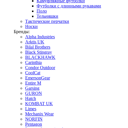
Камуфляжные футболки
Футболки с длинными рукавами
Поло
Тельняшки
Тактические перчатки
Носки
Бренды:
Alpha Industries
Arktis UK
Bilal Brothers
Black Stingray
BLACKHAWK
Carinthia
Condor Outdoor
CoolCat
EmersonGear
Entire M
Garsing
GURON
Hatch
KOMBAT UK
Limes
Mechanix Wear
NORFIN
Pentagon