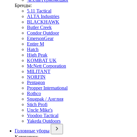
Бренды:
5.11 Tactical
ALTA Industries
BLACKHAWK
Butler Creek
Condor Outdoor
EmersonGear
Entire M
Hatch
High Peak
KOMBAT UK
McNett Corporation
MILITANT
NORFIN
Pentagon
Propper International
Rothco
Snugpak / Англия
Stich Profi
Uncle Mike's
Voodoo Tactical
Yakeda Outdoors
Головные уборы
Категории: