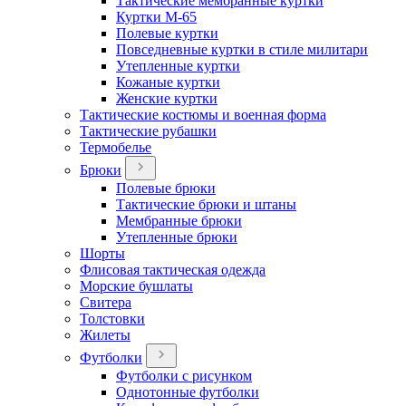
Тактические мембранные куртки
Куртки М-65
Полевые куртки
Повседневные куртки в стиле милитари
Утепленные куртки
Кожаные куртки
Женские куртки
Тактические костюмы и военная форма
Тактические рубашки
Термобелье
Брюки
Полевые брюки
Тактические брюки и штаны
Мембранные брюки
Утепленные брюки
Шорты
Флисовая тактическая одежда
Морские бушлаты
Свитера
Толстовки
Жилеты
Футболки
Футболки с рисунком
Однотонные футболки