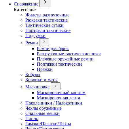
Снаряжение
Категории:
Жилеты разгрузочные
Рюкзаки тактические
Тактические сумки
Портфели тактические
Подсумки
Ремни
Ремни для брюк
Разгрузочные тактические пояса
Плечевые оружейные ремни
Подтяжки тактические
Пряжки
Кобуры
Коврики и маты
Маскировка
Маскировочный костюм
Маскировочная лента
Наколенники / Налокотники
Чехлы оружейные
Спальные мешки
Пончо
Гамаки/Палатки/Тенты
Чехлы/Гермомешки