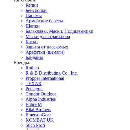
Кепки
Бейсболки
Панамы
Армейские береты
Шапки
Балаклавы, Маски, Подшлемники
Маски для страйкбола
Каски
Защита от насекомых
Арафатки (шемаги)
Банданы
Бренды:
Rothco
R & B Distributing Co., Inc.
Propper International
TEXAR
Pentagon
Condor Outdoor
Alpha Industries
Entire M
Bilal Brothers
EmersonGear
KOMBAT UK
Stich Profi