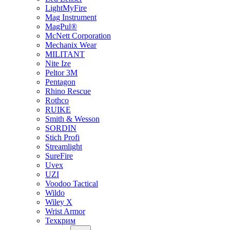
LightMyFire
Mag Instrument
MagPul®
McNett Corporation
Mechanix Wear
MILITANT
Nite Ize
Peltor 3M
Pentagon
Rhino Rescue
Rothco
RUIKE
Smith & Wesson
SORDIN
Stich Profi
Streamlight
SureFire
Uvex
UZI
Voodoo Tactical
Wildo
Wiley X
Wrist Armor
Техкрим