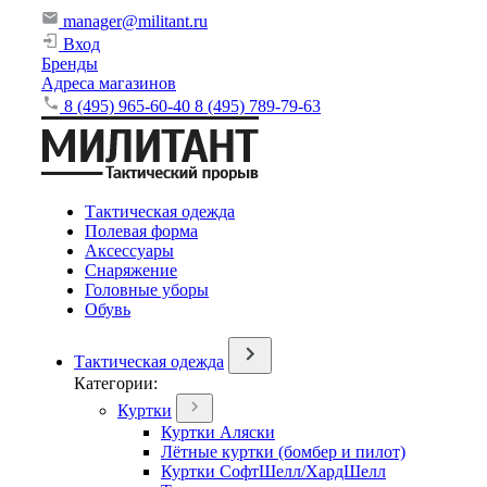
manager@militant.ru
Вход
Бренды
Адреса магазинов
8 (495) 965-60-40
8 (495) 789-79-63
Тактическая одежда
Полевая форма
Аксессуары
Снаряжение
Головные уборы
Обувь
Тактическая одежда
Категории:
Куртки
Куртки Аляски
Лётные куртки (бомбер и пилот)
Куртки СофтШелл/ХардШелл