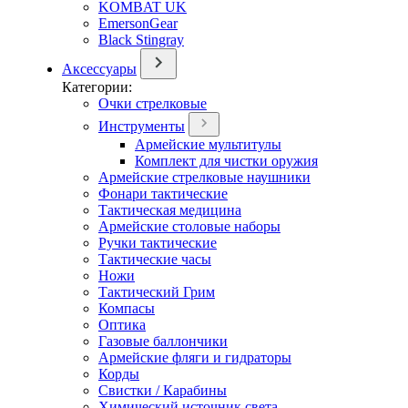
KOMBAT UK
EmersonGear
Black Stingray
Аксессуары
Категории:
Очки стрелковые
Инструменты
Армейские мультитулы
Комплект для чистки оружия
Армейские стрелковые наушники
Фонари тактические
Тактическая медицина
Армейские столовые наборы
Ручки тактические
Тактические часы
Ножи
Тактический Грим
Компасы
Оптика
Газовые баллончики
Армейские фляги и гидраторы
Корды
Свистки / Карабины
Химический источник света