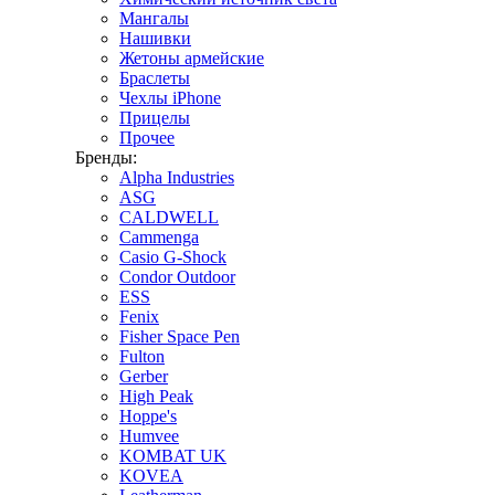
Мангалы
Нашивки
Жетоны армейские
Браслеты
Чехлы iPhone
Прицелы
Прочее
Бренды:
Alpha Industries
ASG
CALDWELL
Cammenga
Casio G-Shock
Condor Outdoor
ESS
Fenix
Fisher Space Pen
Fulton
Gerber
High Peak
Hoppe's
Humvee
KOMBAT UK
KOVEA