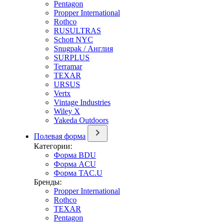
Pentagon
Propper International
Rothco
RUSULTRAS
Schott NYC
Snugpak / Англия
SURPLUS
Terramar
TEXAR
URSUS
Vertx
Vintage Industries
Wiley X
Yakeda Outdoors
Полевая форма
Категории:
Форма BDU
Форма ACU
Форма TAC.U
Бренды:
Propper International
Rothco
TEXAR
Pentagon