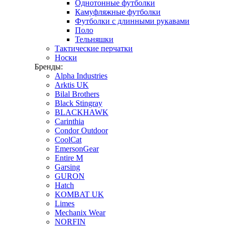
Однотонные футболки
Камуфляжные футболки
Футболки с длинными рукавами
Поло
Тельняшки
Тактические перчатки
Носки
Бренды:
Alpha Industries
Arktis UK
Bilal Brothers
Black Stingray
BLACKHAWK
Carinthia
Condor Outdoor
CoolCat
EmersonGear
Entire M
Garsing
GURON
Hatch
KOMBAT UK
Limes
Mechanix Wear
NORFIN