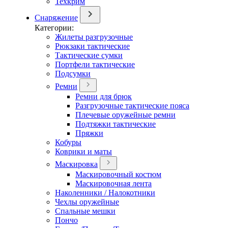
Техкрим
Снаряжение
Категории:
Жилеты разгрузочные
Рюкзаки тактические
Тактические сумки
Портфели тактические
Подсумки
Ремни
Ремни для брюк
Разгрузочные тактические пояса
Плечевые оружейные ремни
Подтяжки тактические
Пряжки
Кобуры
Коврики и маты
Маскировка
Маскировочный костюм
Маскировочная лента
Наколенники / Налокотники
Чехлы оружейные
Спальные мешки
Пончо