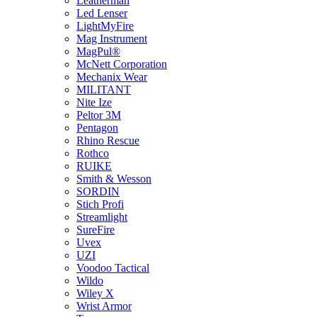
Leatherman
Led Lenser
LightMyFire
Mag Instrument
MagPul®
McNett Corporation
Mechanix Wear
MILITANT
Nite Ize
Peltor 3M
Pentagon
Rhino Rescue
Rothco
RUIKE
Smith & Wesson
SORDIN
Stich Profi
Streamlight
SureFire
Uvex
UZI
Voodoo Tactical
Wildo
Wiley X
Wrist Armor