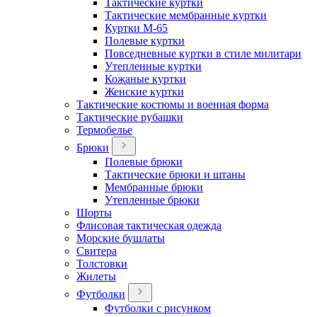
Тактические куртки
Тактические мембранные куртки
Куртки М-65
Полевые куртки
Повседневные куртки в стиле милитари
Утепленные куртки
Кожаные куртки
Женские куртки
Тактические костюмы и военная форма
Тактические рубашки
Термобелье
Брюки
Полевые брюки
Тактические брюки и штаны
Мембранные брюки
Утепленные брюки
Шорты
Флисовая тактическая одежда
Морские бушлаты
Свитера
Толстовки
Жилеты
Футболки
Футболки с рисунком