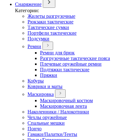
Снаряжение
Категории:
Жилеты разгрузочные
Рюкзаки тактические
Тактические сумки
Портфели тактические
Подсумки
Ремни
Ремни для брюк
Разгрузочные тактические пояса
Плечевые оружейные ремни
Подтяжки тактические
Пряжки
Кобуры
Коврики и маты
Маскировка
Маскировочный костюм
Маскировочная лента
Наколенники / Налокотники
Чехлы оружейные
Спальные мешки
Пончо
Гамаки/Палатки/Тенты
Чехлы/Гермомешки