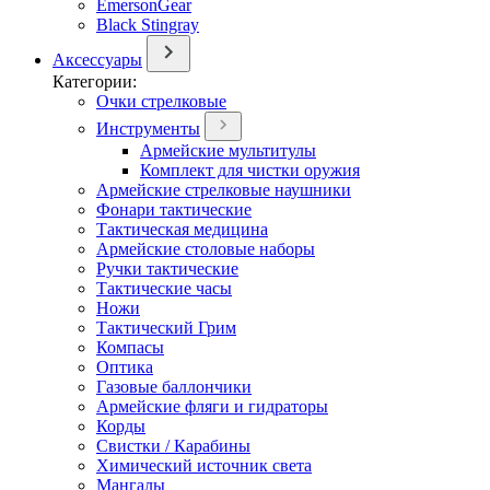
EmersonGear
Black Stingray
Аксессуары
Категории:
Очки стрелковые
Инструменты
Армейские мультитулы
Комплект для чистки оружия
Армейские стрелковые наушники
Фонари тактические
Тактическая медицина
Армейские столовые наборы
Ручки тактические
Тактические часы
Ножи
Тактический Грим
Компасы
Оптика
Газовые баллончики
Армейские фляги и гидраторы
Корды
Свистки / Карабины
Химический источник света
Мангалы