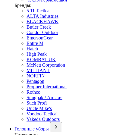
Бренды:
5.11 Tactical
ALTA Industries
BLACKHAWK
Butler Creek
Condor Outdoor
EmersonGear
Entire M
Hatch
High Peak
KOMBAT UK
McNett Corporation
MILITANT
NORFIN
Pentagon
Propper International
Rothco
Snugpak / Англия
Stich Profi
Uncle Mike's
Voodoo Tactical
Yakeda Outdoors
Головные уборы
Категории: