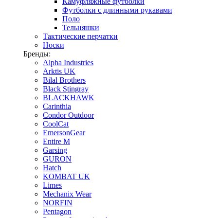
Камуфляжные футболки
Футболки с длинными рукавами
Поло
Тельняшки
Тактические перчатки
Носки
Бренды:
Alpha Industries
Arktis UK
Bilal Brothers
Black Stingray
BLACKHAWK
Carinthia
Condor Outdoor
CoolCat
EmersonGear
Entire M
Garsing
GURON
Hatch
KOMBAT UK
Limes
Mechanix Wear
NORFIN
Pentagon