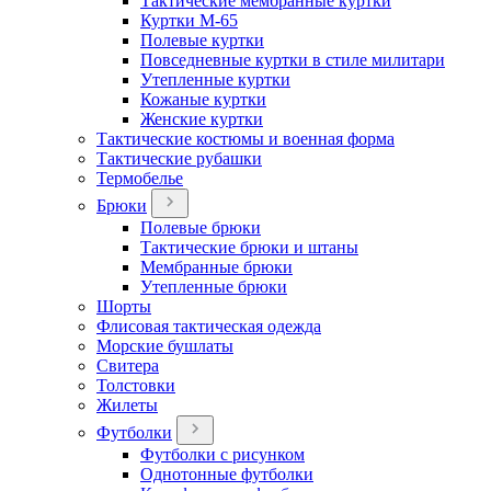
Тактические мембранные куртки
Куртки М-65
Полевые куртки
Повседневные куртки в стиле милитари
Утепленные куртки
Кожаные куртки
Женские куртки
Тактические костюмы и военная форма
Тактические рубашки
Термобелье
Брюки
Полевые брюки
Тактические брюки и штаны
Мембранные брюки
Утепленные брюки
Шорты
Флисовая тактическая одежда
Морские бушлаты
Свитера
Толстовки
Жилеты
Футболки
Футболки с рисунком
Однотонные футболки