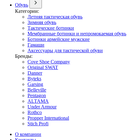
Обувь
Категории:
Летняя тактическая обувь
Зимняя обувь
Тактические ботинки
Мембранные ботинки и непромокаемая обувь
Ботинки армейские мужские
Гамаши
Аксессуары для тактической обуви
Бренды:
Cove Shoe Company
Original SWAT
Danner
Byteks
Garsing
Belleville
Pentagon
ALTAMA
Under Armour
Rothco
Propper International
Stich Profi
О компании
Контакты