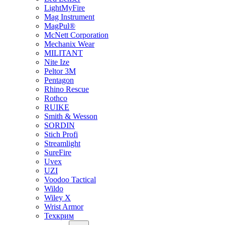
LightMyFire
Mag Instrument
MagPul®
McNett Corporation
Mechanix Wear
MILITANT
Nite Ize
Peltor 3M
Pentagon
Rhino Rescue
Rothco
RUIKE
Smith & Wesson
SORDIN
Stich Profi
Streamlight
SureFire
Uvex
UZI
Voodoo Tactical
Wildo
Wiley X
Wrist Armor
Техкрим