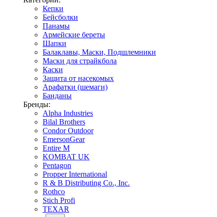
Кепки
Бейсболки
Панамы
Армейские береты
Шапки
Балаклавы, Маски, Подшлемники
Маски для страйкбола
Каски
Защита от насекомых
Арафатки (шемаги)
Банданы
Бренды:
Alpha Industries
Bilal Brothers
Condor Outdoor
EmersonGear
Entire M
KOMBAT UK
Pentagon
Propper International
R & B Distributing Co., Inc.
Rothco
Stich Profi
TEXAR