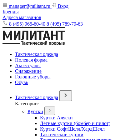
manager@militant.ru
Вход
Бренды
Адреса магазинов
8 (495) 965-60-40
8 (495) 789-79-63
Тактическая одежда
Полевая форма
Аксессуары
Снаряжение
Головные уборы
Обувь
Тактическая одежда
Категории:
Куртки
Куртки Аляски
Лётные куртки (бомбер и пилот)
Куртки СофтШелл/ХардШелл
Тактические куртки