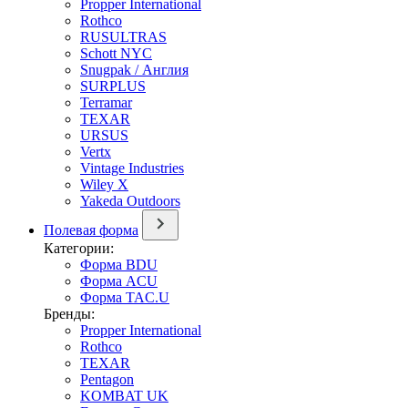
Propper International
Rothco
RUSULTRAS
Schott NYC
Snugpak / Англия
SURPLUS
Terramar
TEXAR
URSUS
Vertx
Vintage Industries
Wiley X
Yakeda Outdoors
Полевая форма
Категории:
Форма BDU
Форма ACU
Форма TAC.U
Бренды:
Propper International
Rothco
TEXAR
Pentagon
KOMBAT UK