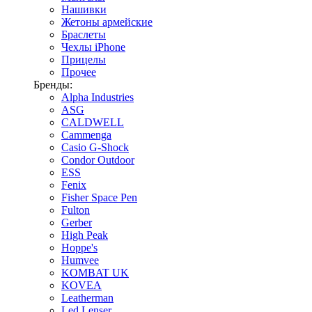
Нашивки
Жетоны армейские
Браслеты
Чехлы iPhone
Прицелы
Прочее
Бренды:
Alpha Industries
ASG
CALDWELL
Cammenga
Casio G-Shock
Condor Outdoor
ESS
Fenix
Fisher Space Pen
Fulton
Gerber
High Peak
Hoppe's
Humvee
KOMBAT UK
KOVEA
Leatherman
Led Lenser