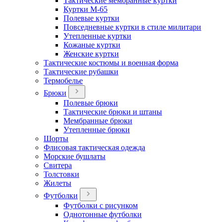
Тактические мембранные куртки
Куртки М-65
Полевые куртки
Повседневные куртки в стиле милитари
Утепленные куртки
Кожаные куртки
Женские куртки
Тактические костюмы и военная форма
Тактические рубашки
Термобелье
Брюки
Полевые брюки
Тактические брюки и штаны
Мембранные брюки
Утепленные брюки
Шорты
Флисовая тактическая одежда
Морские бушлаты
Свитера
Толстовки
Жилеты
Футболки
Футболки с рисунком
Однотонные футболки