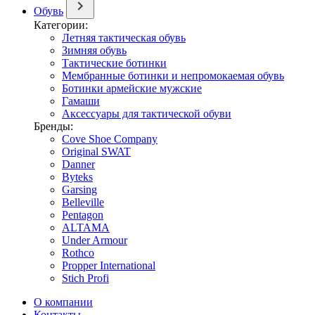
Обувь
Категории:
Летняя тактическая обувь
Зимняя обувь
Тактические ботинки
Мембранные ботинки и непромокаемая обувь
Ботинки армейские мужские
Гамаши
Аксессуары для тактической обуви
Бренды:
Cove Shoe Company
Original SWAT
Danner
Byteks
Garsing
Belleville
Pentagon
ALTAMA
Under Armour
Rothco
Propper International
Stich Profi
О компании
Контакты