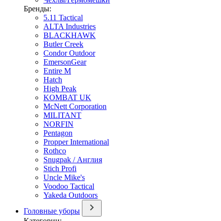
Бренды:
5.11 Tactical
ALTA Industries
BLACKHAWK
Butler Creek
Condor Outdoor
EmersonGear
Entire M
Hatch
High Peak
KOMBAT UK
McNett Corporation
MILITANT
NORFIN
Pentagon
Propper International
Rothco
Snugpak / Англия
Stich Profi
Uncle Mike's
Voodoo Tactical
Yakeda Outdoors
Головные уборы
Категории: