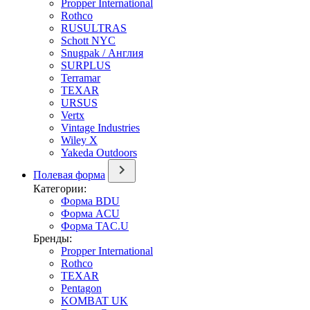
Propper International
Rothco
RUSULTRAS
Schott NYC
Snugpak / Англия
SURPLUS
Terramar
TEXAR
URSUS
Vertx
Vintage Industries
Wiley X
Yakeda Outdoors
Полевая форма
Категории:
Форма BDU
Форма ACU
Форма TAC.U
Бренды:
Propper International
Rothco
TEXAR
Pentagon
KOMBAT UK