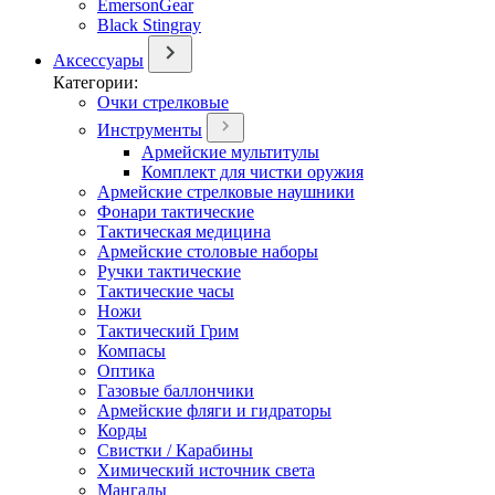
EmersonGear
Black Stingray
Аксессуары
Категории:
Очки стрелковые
Инструменты
Армейские мультитулы
Комплект для чистки оружия
Армейские стрелковые наушники
Фонари тактические
Тактическая медицина
Армейские столовые наборы
Ручки тактические
Тактические часы
Ножи
Тактический Грим
Компасы
Оптика
Газовые баллончики
Армейские фляги и гидраторы
Корды
Свистки / Карабины
Химический источник света
Мангалы