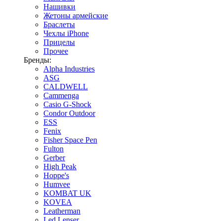
Нашивки
Жетоны армейские
Браслеты
Чехлы iPhone
Прицелы
Прочее
Бренды:
Alpha Industries
ASG
CALDWELL
Cammenga
Casio G-Shock
Condor Outdoor
ESS
Fenix
Fisher Space Pen
Fulton
Gerber
High Peak
Hoppe's
Humvee
KOMBAT UK
KOVEA
Leatherman
Led Lenser