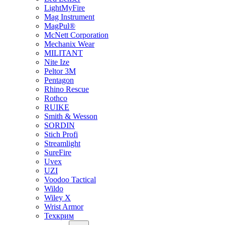
LightMyFire
Mag Instrument
MagPul®
McNett Corporation
Mechanix Wear
MILITANT
Nite Ize
Peltor 3M
Pentagon
Rhino Rescue
Rothco
RUIKE
Smith & Wesson
SORDIN
Stich Profi
Streamlight
SureFire
Uvex
UZI
Voodoo Tactical
Wildo
Wiley X
Wrist Armor
Техкрим