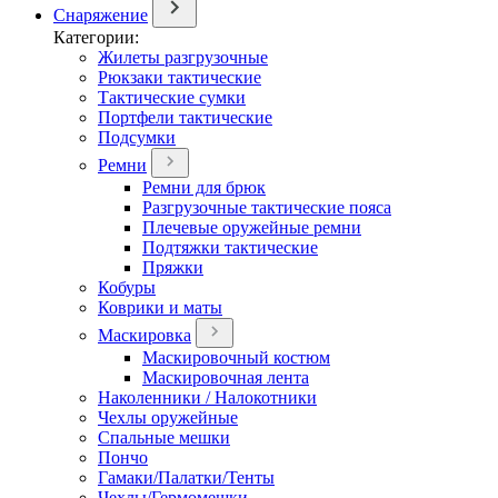
Снаряжение
Категории:
Жилеты разгрузочные
Рюкзаки тактические
Тактические сумки
Портфели тактические
Подсумки
Ремни
Ремни для брюк
Разгрузочные тактические пояса
Плечевые оружейные ремни
Подтяжки тактические
Пряжки
Кобуры
Коврики и маты
Маскировка
Маскировочный костюм
Маскировочная лента
Наколенники / Налокотники
Чехлы оружейные
Спальные мешки
Пончо
Гамаки/Палатки/Тенты
Чехлы/Гермомешки