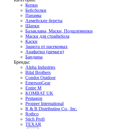
Кепки
Бейсболки
Панамы
Армейские береты
Шапки
Балаклавы, Маски, Подшлемники
Маски для страйкбола
Каски
Защита от насекомых
Арафатки (шемаги)
Банданы
Бренды:
Alpha Industries
Bilal Brothers
Condor Outdoor
EmersonGear
Entire M
KOMBAT UK
Pentagon
Propper International
R & B Distributing Co., Inc.
Rothco
Stich Profi
TEXAR