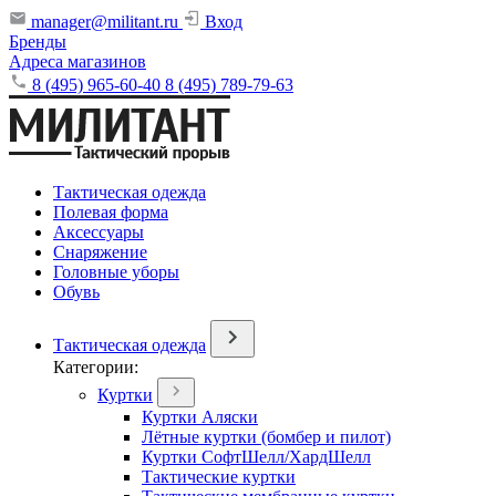
manager@militant.ru
Вход
Бренды
Адреса магазинов
8 (495) 965-60-40
8 (495) 789-79-63
Тактическая одежда
Полевая форма
Аксессуары
Снаряжение
Головные уборы
Обувь
Тактическая одежда
Категории:
Куртки
Куртки Аляски
Лётные куртки (бомбер и пилот)
Куртки СофтШелл/ХардШелл
Тактические куртки