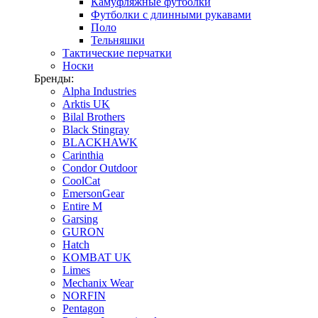
Камуфляжные футболки
Футболки с длинными рукавами
Поло
Тельняшки
Тактические перчатки
Носки
Бренды:
Alpha Industries
Arktis UK
Bilal Brothers
Black Stingray
BLACKHAWK
Carinthia
Condor Outdoor
CoolCat
EmersonGear
Entire M
Garsing
GURON
Hatch
KOMBAT UK
Limes
Mechanix Wear
NORFIN
Pentagon