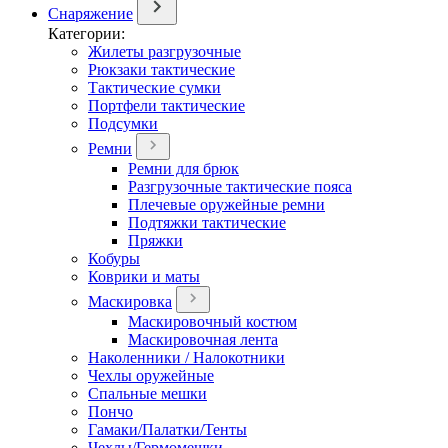
Снаряжение
Категории:
Жилеты разгрузочные
Рюкзаки тактические
Тактические сумки
Портфели тактические
Подсумки
Ремни
Ремни для брюк
Разгрузочные тактические пояса
Плечевые оружейные ремни
Подтяжки тактические
Пряжки
Кобуры
Коврики и маты
Маскировка
Маскировочный костюм
Маскировочная лента
Наколенники / Налокотники
Чехлы оружейные
Спальные мешки
Пончо
Гамаки/Палатки/Тенты
Чехлы/Гермомешки