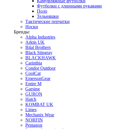
Камуфляжные футболки
Футболки с длинными рукавами
Поло
Тельняшки
Тактические перчатки
Носки
Бренды:
Alpha Industries
Arktis UK
Bilal Brothers
Black Stingray
BLACKHAWK
Carinthia
Condor Outdoor
CoolCat
EmersonGear
Entire M
Garsing
GURON
Hatch
KOMBAT UK
Limes
Mechanix Wear
NORFIN
Pentagon