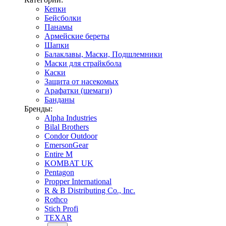
Кепки
Бейсболки
Панамы
Армейские береты
Шапки
Балаклавы, Маски, Подшлемники
Маски для страйкбола
Каски
Защита от насекомых
Арафатки (шемаги)
Банданы
Бренды:
Alpha Industries
Bilal Brothers
Condor Outdoor
EmersonGear
Entire M
KOMBAT UK
Pentagon
Propper International
R & B Distributing Co., Inc.
Rothco
Stich Profi
TEXAR