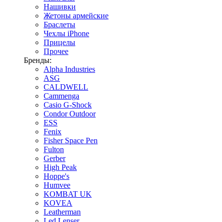
Нашивки
Жетоны армейские
Браслеты
Чехлы iPhone
Прицелы
Прочее
Бренды:
Alpha Industries
ASG
CALDWELL
Cammenga
Casio G-Shock
Condor Outdoor
ESS
Fenix
Fisher Space Pen
Fulton
Gerber
High Peak
Hoppe's
Humvee
KOMBAT UK
KOVEA
Leatherman
Led Lenser