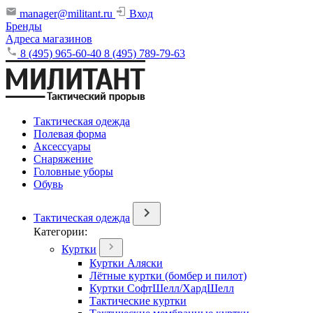
manager@militant.ru
Вход
Бренды
Адреса магазинов
8 (495) 965-60-40
8 (495) 789-79-63
Тактическая одежда
Полевая форма
Аксессуары
Снаряжение
Головные уборы
Обувь
Тактическая одежда
Категории:
Куртки
Куртки Аляски
Лётные куртки (бомбер и пилот)
Куртки СофтШелл/ХардШелл
Тактические куртки