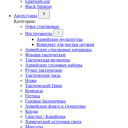
EmersonGear
Black Stingray
Аксессуары
Категории:
Очки стрелковые
Инструменты
Армейские мультитулы
Комплект для чистки оружия
Армейские стрелковые наушники
Фонари тактические
Тактическая медицина
Армейские столовые наборы
Ручки тактические
Тактические часы
Ножи
Тактический Грим
Компасы
Оптика
Газовые баллончики
Армейские фляги и гидраторы
Корды
Свистки / Карабины
Химический источник света
Мангалы