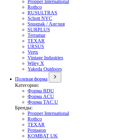
Propper International
Rothco
RUSULTRAS
Schott NYC
Snugpak / Англия
SURPLUS
Terramar
TEXAR
URSUS
Vertx
Vintage Industries
Wiley X
Yakeda Outdoors
Полевая форма
Категории:
Форма BDU
Форма ACU
Форма TAC.U
Бренды:
Propper International
Rothco
TEXAR
Pentagon
KOMBAT UK