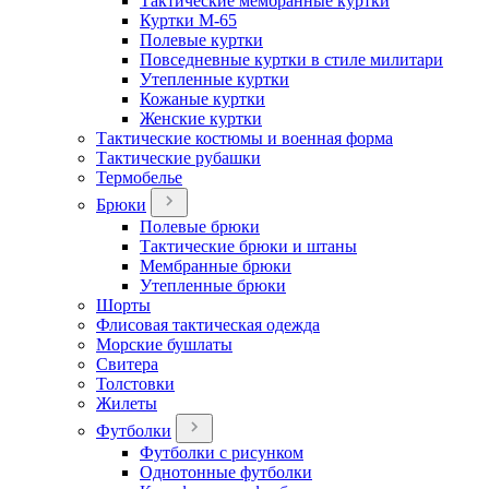
Тактические мембранные куртки
Куртки М-65
Полевые куртки
Повседневные куртки в стиле милитари
Утепленные куртки
Кожаные куртки
Женские куртки
Тактические костюмы и военная форма
Тактические рубашки
Термобелье
Брюки
Полевые брюки
Тактические брюки и штаны
Мембранные брюки
Утепленные брюки
Шорты
Флисовая тактическая одежда
Морские бушлаты
Свитера
Толстовки
Жилеты
Футболки
Футболки с рисунком
Однотонные футболки