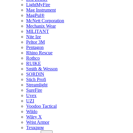
LightMyFire
Mag Instrument
MagPul®
McNett Corporation
Mechanix Wear
MILITANT
Nite Ize
Peltor 3M
Pentagon
Rhino Rescue
Rothco
RUIKE
Smith & Wesson
SORDIN
Stich Profi
Streamlight
SureFire
Uvex
UZI
Voodoo Tactical
Wildo
Wiley X
Wrist Armor
Техкрим