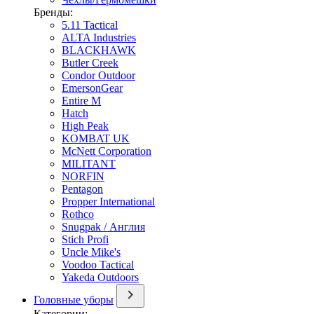
Бренды:
5.11 Tactical
ALTA Industries
BLACKHAWK
Butler Creek
Condor Outdoor
EmersonGear
Entire M
Hatch
High Peak
KOMBAT UK
McNett Corporation
MILITANT
NORFIN
Pentagon
Propper International
Rothco
Snugpak / Англия
Stich Profi
Uncle Mike's
Voodoo Tactical
Yakeda Outdoors
Головные уборы
Категории: