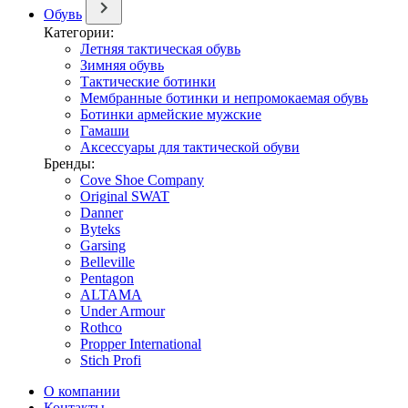
Обувь
Категории:
Летняя тактическая обувь
Зимняя обувь
Тактические ботинки
Мембранные ботинки и непромокаемая обувь
Ботинки армейские мужские
Гамаши
Аксессуары для тактической обуви
Бренды:
Cove Shoe Company
Original SWAT
Danner
Byteks
Garsing
Belleville
Pentagon
ALTAMA
Under Armour
Rothco
Propper International
Stich Profi
О компании
Контакты