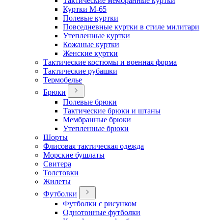
Тактические мембранные куртки
Куртки М-65
Полевые куртки
Повседневные куртки в стиле милитари
Утепленные куртки
Кожаные куртки
Женские куртки
Тактические костюмы и военная форма
Тактические рубашки
Термобелье
Брюки
Полевые брюки
Тактические брюки и штаны
Мембранные брюки
Утепленные брюки
Шорты
Флисовая тактическая одежда
Морские бушлаты
Свитера
Толстовки
Жилеты
Футболки
Футболки с рисунком
Однотонные футболки