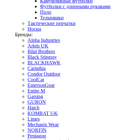
Камуфляжные футболки
Футболки с длинными рукавами
Поло
Тельняшки
Тактические перчатки
Носки
Бренды:
Alpha Industries
Arktis UK
Bilal Brothers
Black Stingray
BLACKHAWK
Carinthia
Condor Outdoor
CoolCat
EmersonGear
Entire M
Garsing
GURON
Hatch
KOMBAT UK
Limes
Mechanix Wear
NORFIN
Pentagon