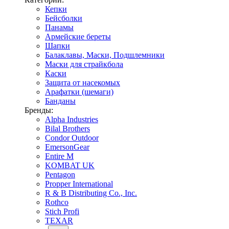
Кепки
Бейсболки
Панамы
Армейские береты
Шапки
Балаклавы, Маски, Подшлемники
Маски для страйкбола
Каски
Защита от насекомых
Арафатки (шемаги)
Банданы
Бренды:
Alpha Industries
Bilal Brothers
Condor Outdoor
EmersonGear
Entire M
KOMBAT UK
Pentagon
Propper International
R & B Distributing Co., Inc.
Rothco
Stich Profi
TEXAR