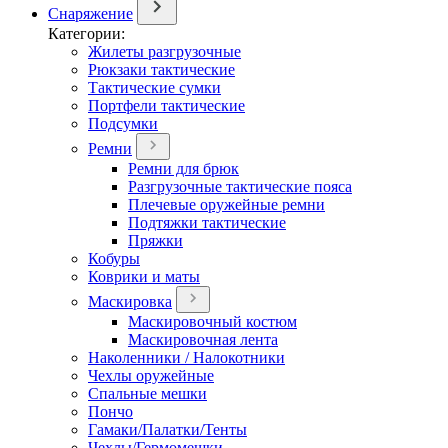
Снаряжение
Категории:
Жилеты разгрузочные
Рюкзаки тактические
Тактические сумки
Портфели тактические
Подсумки
Ремни
Ремни для брюк
Разгрузочные тактические пояса
Плечевые оружейные ремни
Подтяжки тактические
Пряжки
Кобуры
Коврики и маты
Маскировка
Маскировочный костюм
Маскировочная лента
Наколенники / Налокотники
Чехлы оружейные
Спальные мешки
Пончо
Гамаки/Палатки/Тенты
Чехлы/Гермомешки