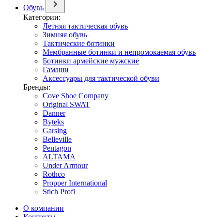
Обувь
Категории:
Летняя тактическая обувь
Зимняя обувь
Тактические ботинки
Мембранные ботинки и непромокаемая обувь
Ботинки армейские мужские
Гамаши
Аксессуары для тактической обуви
Бренды:
Cove Shoe Company
Original SWAT
Danner
Byteks
Garsing
Belleville
Pentagon
ALTAMA
Under Armour
Rothco
Propper International
Stich Profi
О компании
Контакты