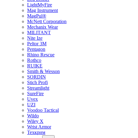
LightMyFire
Mag Instrument
MagPul®
McNett Corporation
Mechanix Wear
MILITANT
Nite Ize
Peltor 3M
Pentagon
Rhino Rescue
Rothco
RUIKE
Smith & Wesson
SORDIN
Stich Profi
Streamlight
SureFire
Uvex
UZI
Voodoo Tactical
Wildo
Wiley X
Wrist Armor
Техкрим