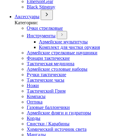
EmersonGear
Black Stingray
Аксессуары
Категории:
Очки стрелковые
Инструменты
Армейские мультитулы
Комплект для чистки оружия
Армейские стрелковые наушники
Фонари тактические
Тактическая медицина
Армейские столовые наборы
Ручки тактические
Тактические часы
Ножи
Тактический Грим
Компасы
Оптика
Газовые баллончики
Армейские фляги и гидраторы
Корды
Свистки / Карабины
Химический источник света
Мангалы