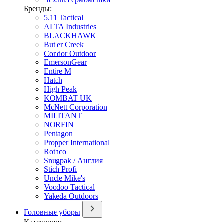
Бренды:
5.11 Tactical
ALTA Industries
BLACKHAWK
Butler Creek
Condor Outdoor
EmersonGear
Entire M
Hatch
High Peak
KOMBAT UK
McNett Corporation
MILITANT
NORFIN
Pentagon
Propper International
Rothco
Snugpak / Англия
Stich Profi
Uncle Mike's
Voodoo Tactical
Yakeda Outdoors
Головные уборы
Категории: