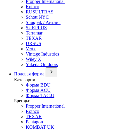
Propper International
Rothco
RUSULTRAS
Schott NYC
Snugpak / Англия
SURPLUS
Terramar
TEXAR
URSUS
Vertx
Vintage Industries
Wiley X
Yakeda Outdoors
Полевая форма
Категории:
Форма BDU
Форма ACU
Форма TAC.U
Бренды:
Propper International
Rothco
TEXAR
Pentagon
KOMBAT UK