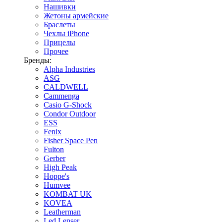
Нашивки
Жетоны армейские
Браслеты
Чехлы iPhone
Прицелы
Прочее
Бренды:
Alpha Industries
ASG
CALDWELL
Cammenga
Casio G-Shock
Condor Outdoor
ESS
Fenix
Fisher Space Pen
Fulton
Gerber
High Peak
Hoppe's
Humvee
KOMBAT UK
KOVEA
Leatherman
Led Lenser