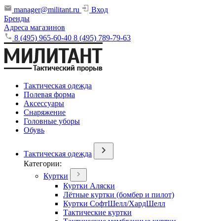
manager@militant.ru
Вход
Бренды
Адреса магазинов
8 (495) 965-60-40
8 (495) 789-79-63
Тактическая одежда
Полевая форма
Аксессуары
Снаряжение
Головные уборы
Обувь
Тактическая одежда
Категории:
Куртки
Куртки Аляски
Лётные куртки (бомбер и пилот)
Куртки СофтШелл/ХардШелл
Тактические куртки