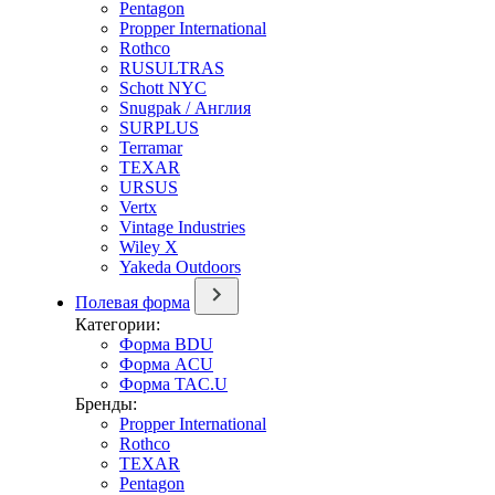
Pentagon
Propper International
Rothco
RUSULTRAS
Schott NYC
Snugpak / Англия
SURPLUS
Terramar
TEXAR
URSUS
Vertx
Vintage Industries
Wiley X
Yakeda Outdoors
Полевая форма
Категории:
Форма BDU
Форма ACU
Форма TAC.U
Бренды:
Propper International
Rothco
TEXAR
Pentagon