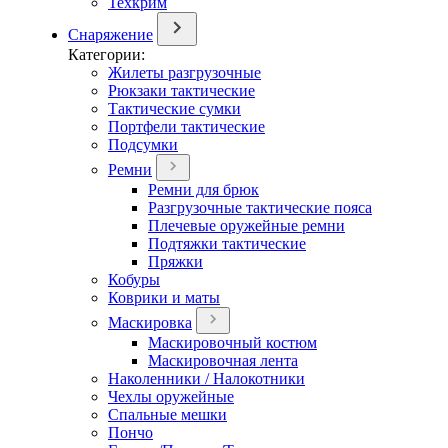
Техкрим
Снаряжение
Категории:
Жилеты разгрузочные
Рюкзаки тактические
Тактические сумки
Портфели тактические
Подсумки
Ремни
Ремни для брюк
Разгрузочные тактические пояса
Плечевые оружейные ремни
Подтяжки тактические
Пряжки
Кобуры
Коврики и маты
Маскировка
Маскировочный костюм
Маскировочная лента
Наколенники / Налокотники
Чехлы оружейные
Спальные мешки
Пончо