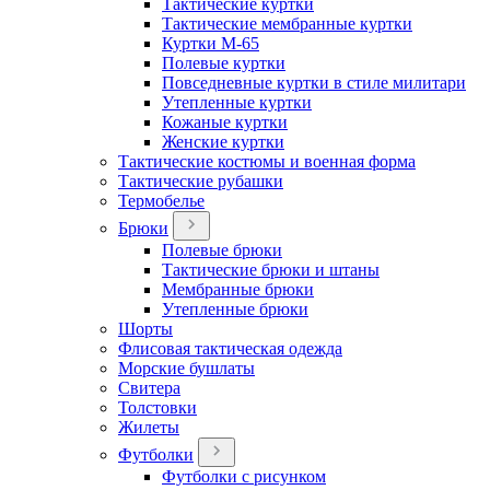
Тактические куртки
Тактические мембранные куртки
Куртки М-65
Полевые куртки
Повседневные куртки в стиле милитари
Утепленные куртки
Кожаные куртки
Женские куртки
Тактические костюмы и военная форма
Тактические рубашки
Термобелье
Брюки
Полевые брюки
Тактические брюки и штаны
Мембранные брюки
Утепленные брюки
Шорты
Флисовая тактическая одежда
Морские бушлаты
Свитера
Толстовки
Жилеты
Футболки
Футболки с рисунком