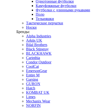
Однотонные футболки
Камуфляжные футболки
Футболки с длинными рукавами
Поло
Тельняшки
Тактические перчатки
Носки
Бренды:
Alpha Industries
Arktis UK
Bilal Brothers
Black Stingray
BLACKHAWK
Carinthia
Condor Outdoor
CoolCat
EmersonGear
Entire M
Garsing
GURON
Hatch
KOMBAT UK
Limes
Mechanix Wear
NORFIN