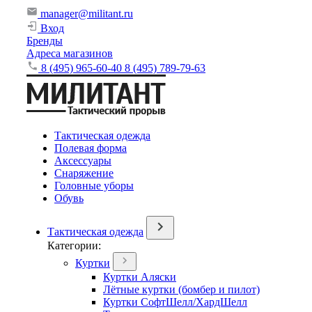
manager@militant.ru
Вход
Бренды
Адреса магазинов
8 (495) 965-60-40
8 (495) 789-79-63
Тактическая одежда
Полевая форма
Аксессуары
Снаряжение
Головные уборы
Обувь
Тактическая одежда
Категории:
Куртки
Куртки Аляски
Лётные куртки (бомбер и пилот)
Куртки СофтШелл/ХардШелл