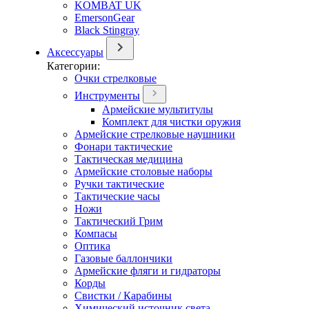
KOMBAT UK
EmersonGear
Black Stingray
Аксессуары
Категории:
Очки стрелковые
Инструменты
Армейские мультитулы
Комплект для чистки оружия
Армейские стрелковые наушники
Фонари тактические
Тактическая медицина
Армейские столовые наборы
Ручки тактические
Тактические часы
Ножи
Тактический Грим
Компасы
Оптика
Газовые баллончики
Армейские фляги и гидраторы
Корды
Свистки / Карабины
Химический источник света