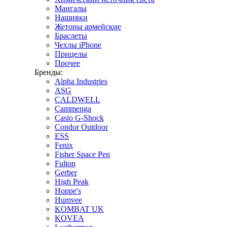
Мангалы
Нашивки
Жетоны армейские
Браслеты
Чехлы iPhone
Прицелы
Прочее
Бренды:
Alpha Industries
ASG
CALDWELL
Cammenga
Casio G-Shock
Condor Outdoor
ESS
Fenix
Fisher Space Pen
Fulton
Gerber
High Peak
Hoppe's
Humvee
KOMBAT UK
KOVEA