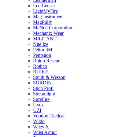
Leatherman
Led Lenser
LightMyFire
Mag Instrument
MagPul®
McNett Corporation
Mechanix Wear
MILITANT
Nite Ize
Peltor 3M
Pentagon
Rhino Rescue
Rothco
RUIKE
Smith & Wesson
SORDIN
Stich Profi
Streamlight
SureFire
Uvex
UZI
Voodoo Tactical
Wildo
Wiley X
Wrist Armor