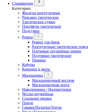
Снаряжение
Категории:
Жилеты разгрузочные
Рюкзаки тактические
Тактические сумки
Портфели тактические
Подсумки
Ремни
Ремни для брюк
Разгрузочные тактические пояса
Плечевые оружейные ремни
Подтяжки тактические
Пряжки
Кобуры
Коврики и маты
Маскировка
Маскировочный костюм
Маскировочная лента
Наколенники / Налокотники
Чехлы оружейные
Спальные мешки
Пончо
Гамаки/Палатки/Тенты
Чехлы/Гермомешки