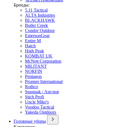
Бренды:
5.11 Tactical
ALTA Industries
BLACKHAWK
Butler Creek
Condor Outdoor
EmersonGear
Entire M
Hatch
High Peak
KOMBAT UK
McNett Corporation
MILITANT
NORFIN
Pentagon
Propper International
Rothco
Snugpak / Англия
Stich Profi
Uncle Mike's
Voodoo Tactical
Yakeda Outdoors
Головные уборы
Категории: