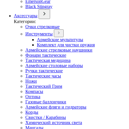
EmersonGear
Black Stingray
Аксессуары
Категории:
Очки стрелковые
Инструменты
Армейские мультитулы
Комплект для чистки оружия
Армейские стрелковые наушники
Фонари тактические
Тактическая медицина
Армейские столовые наборы
Ручки тактические
Тактические часы
Ножи
Тактический Грим
Компасы
Оптика
Газовые баллончики
Армейские фляги и гидраторы
Корды
Свистки / Карабины
Химический источник света
Мангалы