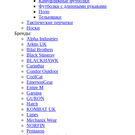
Камуфляжные футболки
Футболки с длинными рукавами
Поло
Тельняшки
Тактические перчатки
Носки
Бренды:
Alpha Industries
Arktis UK
Bilal Brothers
Black Stingray
BLACKHAWK
Carinthia
Condor Outdoor
CoolCat
EmersonGear
Entire M
Garsing
GURON
Hatch
KOMBAT UK
Limes
Mechanix Wear
NORFIN
Pentagon