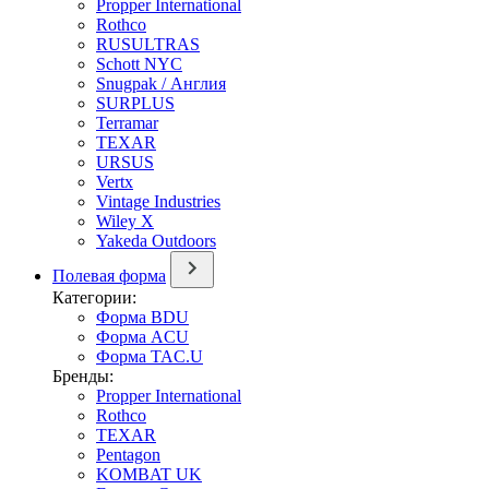
Propper International
Rothco
RUSULTRAS
Schott NYC
Snugpak / Англия
SURPLUS
Terramar
TEXAR
URSUS
Vertx
Vintage Industries
Wiley X
Yakeda Outdoors
Полевая форма
Категории:
Форма BDU
Форма ACU
Форма TAC.U
Бренды:
Propper International
Rothco
TEXAR
Pentagon
KOMBAT UK