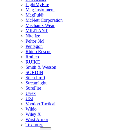
LightMyFire
Mag Instrument
MagPul®
McNett Corporation
Mechanix Wear
MILITANT
Nite Ize
Peltor 3M
Pentagon
Rhino Rescue
Rothco
RUIKE
Smith & Wesson
SORDIN
Stich Profi
Streamlight
SureFire
Uvex
UZI
Voodoo Tactical
Wildo
Wiley X
Wrist Armor
Техкрим