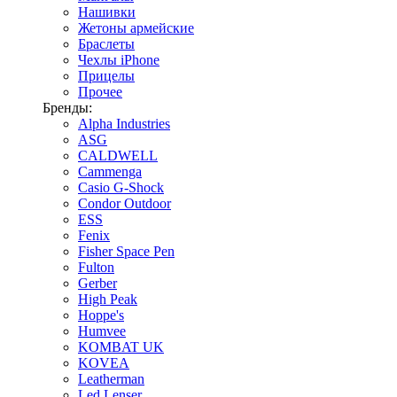
Нашивки
Жетоны армейские
Браслеты
Чехлы iPhone
Прицелы
Прочее
Бренды:
Alpha Industries
ASG
CALDWELL
Cammenga
Casio G-Shock
Condor Outdoor
ESS
Fenix
Fisher Space Pen
Fulton
Gerber
High Peak
Hoppe's
Humvee
KOMBAT UK
KOVEA
Leatherman
Led Lenser