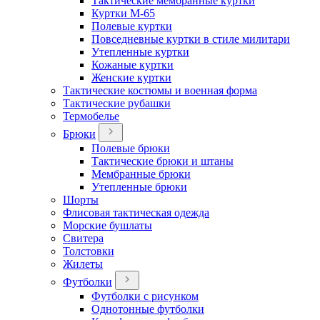
Тактические мембранные куртки
Куртки М-65
Полевые куртки
Повседневные куртки в стиле милитари
Утепленные куртки
Кожаные куртки
Женские куртки
Тактические костюмы и военная форма
Тактические рубашки
Термобелье
Брюки
Полевые брюки
Тактические брюки и штаны
Мембранные брюки
Утепленные брюки
Шорты
Флисовая тактическая одежда
Морские бушлаты
Свитера
Толстовки
Жилеты
Футболки
Футболки с рисунком
Однотонные футболки