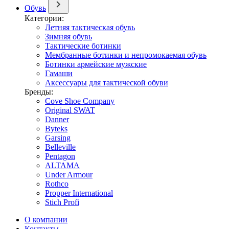
Обувь
Категории:
Летняя тактическая обувь
Зимняя обувь
Тактические ботинки
Мембранные ботинки и непромокаемая обувь
Ботинки армейские мужские
Гамаши
Аксессуары для тактической обуви
Бренды:
Cove Shoe Company
Original SWAT
Danner
Byteks
Garsing
Belleville
Pentagon
ALTAMA
Under Armour
Rothco
Propper International
Stich Profi
О компании
Контакты