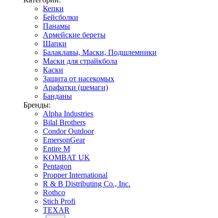
Кепки
Бейсболки
Панамы
Армейские береты
Шапки
Балаклавы, Маски, Подшлемники
Маски для страйкбола
Каски
Защита от насекомых
Арафатки (шемаги)
Банданы
Бренды:
Alpha Industries
Bilal Brothers
Condor Outdoor
EmersonGear
Entire M
KOMBAT UK
Pentagon
Propper International
R & B Distributing Co., Inc.
Rothco
Stich Profi
TEXAR