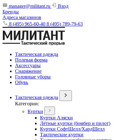
manager@militant.ru
Вход
Бренды
Адреса магазинов
8 (495) 965-60-40
8 (495) 789-79-63
Тактическая одежда
Полевая форма
Аксессуары
Снаряжение
Головные уборы
Обувь
Тактическая одежда
Категории:
Куртки
Куртки Аляски
Лётные куртки (бомбер и пилот)
Куртки СофтШелл/ХардШелл
Тактические куртки