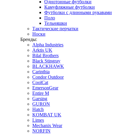
Однотонные футболки
Камуфляжные футболки
Футболки с длинными рукавами
Поло
Тельняшки
Тактические перчатки
Носки
Бренды:
Alpha Industries
Arktis UK
Bilal Brothers
Black Stingray
BLACKHAWK
Carinthia
Condor Outdoor
CoolCat
EmersonGear
Entire M
Garsing
GURON
Hatch
KOMBAT UK
Limes
Mechanix Wear
NORFIN