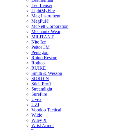
Leatherman
Led Lenser
LightMyFire
Mag Instrument
MagPul®
McNett Corporation
Mechanix Wear
MILITANT
Nite Ize
Peltor 3M
Pentagon
Rhino Rescue
Rothco
RUIKE
Smith & Wesson
SORDIN
Stich Profi
Streamlight
SureFire
Uvex
UZI
Voodoo Tactical
Wildo
Wiley X
Wrist Armor