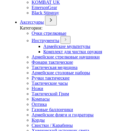
KOMBAT UK
EmersonGear
Black Stingray
Аксессуары
Категории:
Очки стрелковые
Инструменты
Армейские мультитулы
Комплект для чистки оружия
Армейские стрелковые наушники
Фонари тактические
Тактическая медицина
Армейские столовые наборы
Ручки тактические
Тактические часы
Ножи
Тактический Грим
Компасы
Оптика
Газовые баллончики
Армейские фляги и гидраторы
Корды
Свистки / Карабины
Химический источник света