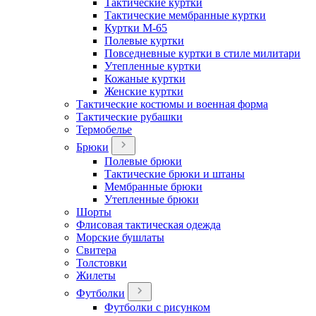
Тактические куртки
Тактические мембранные куртки
Куртки М-65
Полевые куртки
Повседневные куртки в стиле милитари
Утепленные куртки
Кожаные куртки
Женские куртки
Тактические костюмы и военная форма
Тактические рубашки
Термобелье
Брюки
Полевые брюки
Тактические брюки и штаны
Мембранные брюки
Утепленные брюки
Шорты
Флисовая тактическая одежда
Морские бушлаты
Свитера
Толстовки
Жилеты
Футболки
Футболки с рисунком