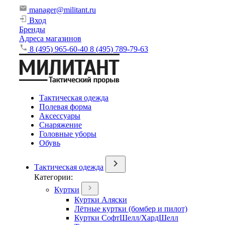
manager@militant.ru
Вход
Бренды
Адреса магазинов
8 (495) 965-60-40
8 (495) 789-79-63
Тактическая одежда
Полевая форма
Аксессуары
Снаряжение
Головные уборы
Обувь
Тактическая одежда
Категории:
Куртки
Куртки Аляски
Лётные куртки (бомбер и пилот)
Куртки СофтШелл/ХардШелл