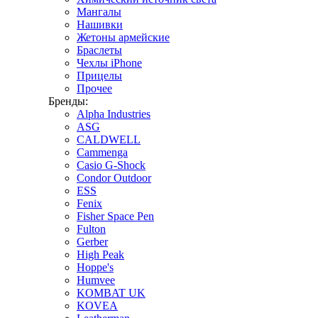
Мангалы
Нашивки
Жетоны армейские
Браслеты
Чехлы iPhone
Прицелы
Прочее
Бренды:
Alpha Industries
ASG
CALDWELL
Cammenga
Casio G-Shock
Condor Outdoor
ESS
Fenix
Fisher Space Pen
Fulton
Gerber
High Peak
Hoppe's
Humvee
KOMBAT UK
KOVEA