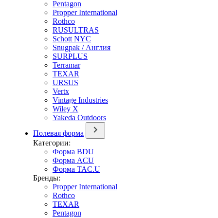
Pentagon
Propper International
Rothco
RUSULTRAS
Schott NYC
Snugpak / Англия
SURPLUS
Terramar
TEXAR
URSUS
Vertx
Vintage Industries
Wiley X
Yakeda Outdoors
Полевая форма
Категории:
Форма BDU
Форма ACU
Форма TAC.U
Бренды:
Propper International
Rothco
TEXAR
Pentagon