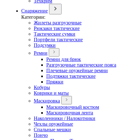
Техкрим
Снаряжение
Категории:
Жилеты разгрузочные
Рюкзаки тактические
Тактические сумки
Портфели тактические
Подсумки
Ремни
Ремни для брюк
Разгрузочные тактические пояса
Плечевые оружейные ремни
Подтяжки тактические
Пряжки
Кобуры
Коврики и маты
Маскировка
Маскировочный костюм
Маскировочная лента
Наколенники / Налокотники
Чехлы оружейные
Спальные мешки
Пончо