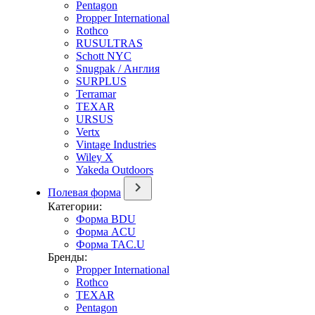
Pentagon
Propper International
Rothco
RUSULTRAS
Schott NYC
Snugpak / Англия
SURPLUS
Terramar
TEXAR
URSUS
Vertx
Vintage Industries
Wiley X
Yakeda Outdoors
Полевая форма
Категории:
Форма BDU
Форма ACU
Форма TAC.U
Бренды:
Propper International
Rothco
TEXAR
Pentagon