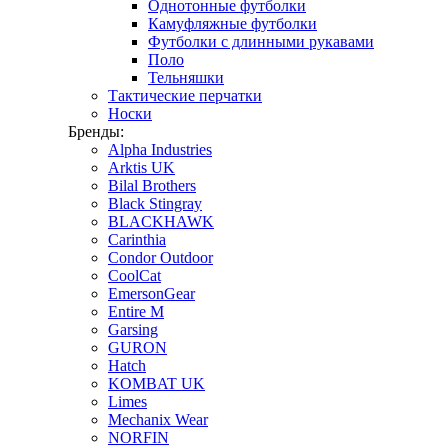
Однотонные футболки
Камуфляжные футболки
Футболки с длинными рукавами
Поло
Тельняшки
Тактические перчатки
Носки
Бренды:
Alpha Industries
Arktis UK
Bilal Brothers
Black Stingray
BLACKHAWK
Carinthia
Condor Outdoor
CoolCat
EmersonGear
Entire M
Garsing
GURON
Hatch
KOMBAT UK
Limes
Mechanix Wear
NORFIN