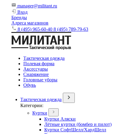
manager@militant.ru
Вход
Бренды
Адреса магазинов
8 (495) 965-60-40
8 (495) 789-79-63
Тактическая одежда
Полевая форма
Аксессуары
Снаряжение
Головные уборы
Обувь
Тактическая одежда
Категории:
Куртки
Куртки Аляски
Лётные куртки (бомбер и пилот)
Куртки СофтШелл/ХардШелл