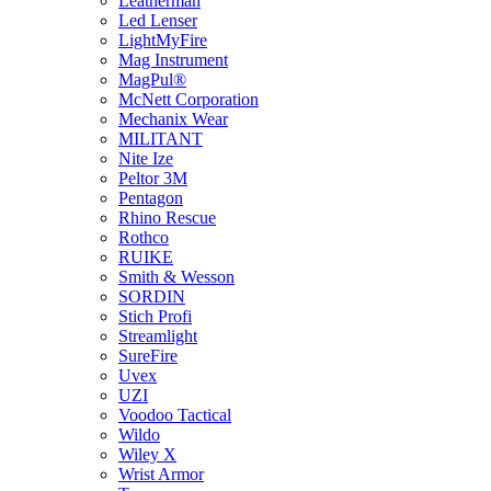
Leatherman
Led Lenser
LightMyFire
Mag Instrument
MagPul®
McNett Corporation
Mechanix Wear
MILITANT
Nite Ize
Peltor 3M
Pentagon
Rhino Rescue
Rothco
RUIKE
Smith & Wesson
SORDIN
Stich Profi
Streamlight
SureFire
Uvex
UZI
Voodoo Tactical
Wildo
Wiley X
Wrist Armor