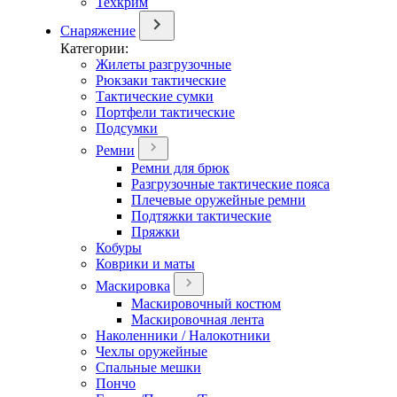
Техкрим
Снаряжение
Категории:
Жилеты разгрузочные
Рюкзаки тактические
Тактические сумки
Портфели тактические
Подсумки
Ремни
Ремни для брюк
Разгрузочные тактические пояса
Плечевые оружейные ремни
Подтяжки тактические
Пряжки
Кобуры
Коврики и маты
Маскировка
Маскировочный костюм
Маскировочная лента
Наколенники / Налокотники
Чехлы оружейные
Спальные мешки
Пончо