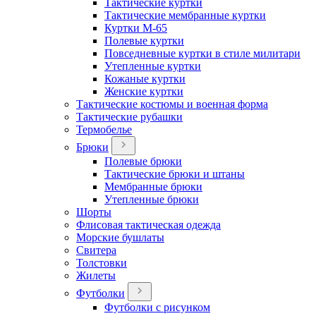
Тактические куртки
Тактические мембранные куртки
Куртки М-65
Полевые куртки
Повседневные куртки в стиле милитари
Утепленные куртки
Кожаные куртки
Женские куртки
Тактические костюмы и военная форма
Тактические рубашки
Термобелье
Брюки
Полевые брюки
Тактические брюки и штаны
Мембранные брюки
Утепленные брюки
Шорты
Флисовая тактическая одежда
Морские бушлаты
Свитера
Толстовки
Жилеты
Футболки
Футболки с рисунком