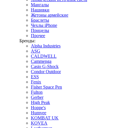
Мангалы
Нашивки
Жетоны армейские
Браслеты
Чехлы iPhone
Прицелы
Прочее
Бренды:
Alpha Industries
ASG
CALDWELL
Cammenga
Casio G-Shock
Condor Outdoor
ESS
Fenix
Fisher Space Pen
Fulton
Gerber
High Peak
Hoppe's
Humvee
KOMBAT UK
KOVEA