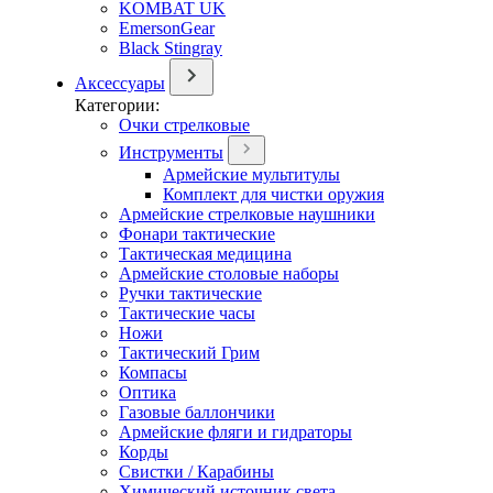
KOMBAT UK
EmersonGear
Black Stingray
Аксессуары
Категории:
Очки стрелковые
Инструменты
Армейские мультитулы
Комплект для чистки оружия
Армейские стрелковые наушники
Фонари тактические
Тактическая медицина
Армейские столовые наборы
Ручки тактические
Тактические часы
Ножи
Тактический Грим
Компасы
Оптика
Газовые баллончики
Армейские фляги и гидраторы
Корды
Свистки / Карабины
Химический источник света