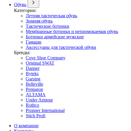
Обувь
Категории:
Летняя тактическая обувь
Зимняя обувь
Тактические ботинки
Мембранные ботинки и непромокаемая обувь
Ботинки армейские мужские
Гамаши
Аксессуары для тактической обуви
Бренды:
Cove Shoe Company
Original SWAT
Danner
Byteks
Garsing
Belleville
Pentagon
ALTAMA
Under Armour
Rothco
Propper International
Stich Profi
О компании
Контакты