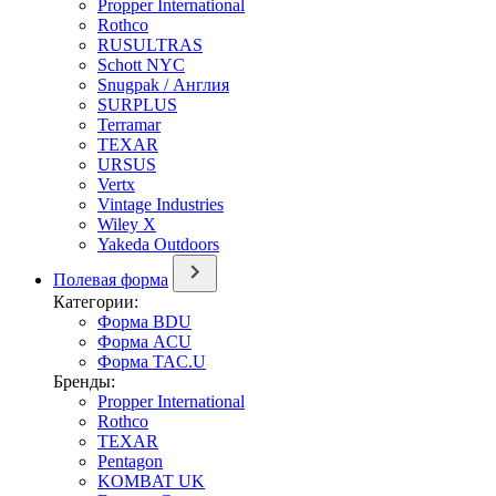
Propper International
Rothco
RUSULTRAS
Schott NYC
Snugpak / Англия
SURPLUS
Terramar
TEXAR
URSUS
Vertx
Vintage Industries
Wiley X
Yakeda Outdoors
Полевая форма
Категории:
Форма BDU
Форма ACU
Форма TAC.U
Бренды:
Propper International
Rothco
TEXAR
Pentagon
KOMBAT UK