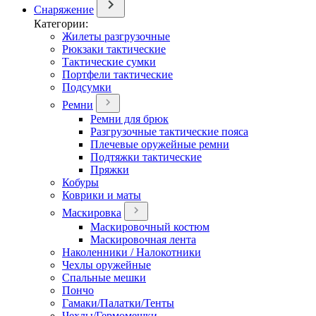
Снаряжение
Категории:
Жилеты разгрузочные
Рюкзаки тактические
Тактические сумки
Портфели тактические
Подсумки
Ремни
Ремни для брюк
Разгрузочные тактические пояса
Плечевые оружейные ремни
Подтяжки тактические
Пряжки
Кобуры
Коврики и маты
Маскировка
Маскировочный костюм
Маскировочная лента
Наколенники / Налокотники
Чехлы оружейные
Спальные мешки
Пончо
Гамаки/Палатки/Тенты
Чехлы/Гермомешки