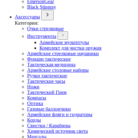
EmersonGear
Black Stingray
Аксессуары
Категории:
Очки стрелковые
Инструменты
Армейские мультитулы
Комплект для чистки оружия
Армейские стрелковые наушники
Фонари тактические
Тактическая медицина
Армейские столовые наборы
Ручки тактические
Тактические часы
Ножи
Тактический Грим
Компасы
Оптика
Газовые баллончики
Армейские фляги и гидраторы
Корды
Свистки / Карабины
Химический источник света
Мангалы