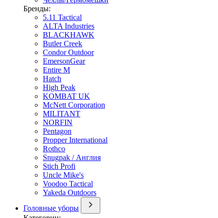
Бренды:
5.11 Tactical
ALTA Industries
BLACKHAWK
Butler Creek
Condor Outdoor
EmersonGear
Entire M
Hatch
High Peak
KOMBAT UK
McNett Corporation
MILITANT
NORFIN
Pentagon
Propper International
Rothco
Snugpak / Англия
Stich Profi
Uncle Mike's
Voodoo Tactical
Yakeda Outdoors
Головные уборы
Категории: