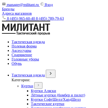
manager@militant.ru
Вход
Бренды
Адреса магазинов
8 (495) 965-60-40
8 (495) 789-79-63
Тактическая одежда
Полевая форма
Аксессуары
Снаряжение
Головные уборы
Обувь
Тактическая одежда
Категории:
Куртки
Куртки Аляски
Лётные куртки (бомбер и пилот)
Куртки СофтШелл/ХардШелл
Тактические куртки