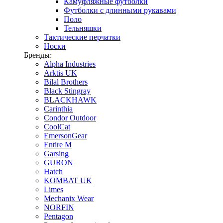
Камуфляжные футболки
Футболки с длинными рукавами
Поло
Тельняшки
Тактические перчатки
Носки
Бренды:
Alpha Industries
Arktis UK
Bilal Brothers
Black Stingray
BLACKHAWK
Carinthia
Condor Outdoor
CoolCat
EmersonGear
Entire M
Garsing
GURON
Hatch
KOMBAT UK
Limes
Mechanix Wear
NORFIN
Pentagon