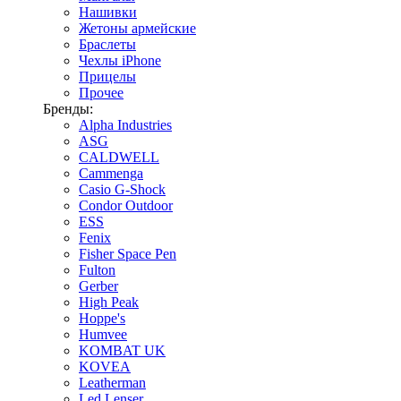
Нашивки
Жетоны армейские
Браслеты
Чехлы iPhone
Прицелы
Прочее
Бренды:
Alpha Industries
ASG
CALDWELL
Cammenga
Casio G-Shock
Condor Outdoor
ESS
Fenix
Fisher Space Pen
Fulton
Gerber
High Peak
Hoppe's
Humvee
KOMBAT UK
KOVEA
Leatherman
Led Lenser