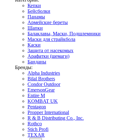
Кепки
Бейсболки
Панамы
Армейские береты
Шапки
Балаклавы, Маски, Подшлемники
Маски для страйкбола
Каски
Защита от насекомых
Арафатки (шемаги)
Банданы
Бренды:
Alpha Industries
Bilal Brothers
Condor Outdoor
EmersonGear
Entire M
KOMBAT UK
Pentagon
Propper International
R & B Distributing Co., Inc.
Rothco
Stich Profi
TEXAR