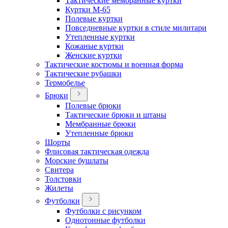
Тактические мембранные куртки
Куртки М-65
Полевые куртки
Повседневные куртки в стиле милитари
Утепленные куртки
Кожаные куртки
Женские куртки
Тактические костюмы и военная форма
Тактические рубашки
Термобелье
Брюки
Полевые брюки
Тактические брюки и штаны
Мембранные брюки
Утепленные брюки
Шорты
Флисовая тактическая одежда
Морские бушлаты
Свитера
Толстовки
Жилеты
Футболки
Футболки с рисунком
Однотонные футболки