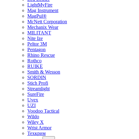
LightMyFire
Mag Instrument
MagPul®
McNett Corporation
Mechanix Wear
MILITANT
Nite Ize
Peltor 3M
Pentagon
Rhino Rescue
Rothco
RUIKE
Smith & Wesson
SORDIN
Stich Profi
Streamlight
SureFire
Uvex
UZI
Voodoo Tactical
Wildo
Wiley X
Wrist Armor
Техкрим