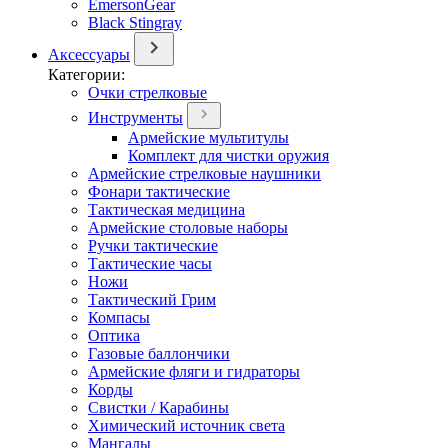
EmersonGear
Black Stingray
Аксессуары
Категории:
Очки стрелковые
Инструменты
Армейские мультитулы
Комплект для чистки оружия
Армейские стрелковые наушники
Фонари тактические
Тактическая медицина
Армейские столовые наборы
Ручки тактические
Тактические часы
Ножи
Тактический Грим
Компасы
Оптика
Газовые баллончики
Армейские фляги и гидраторы
Корды
Свистки / Карабины
Химический источник света
Мангалы