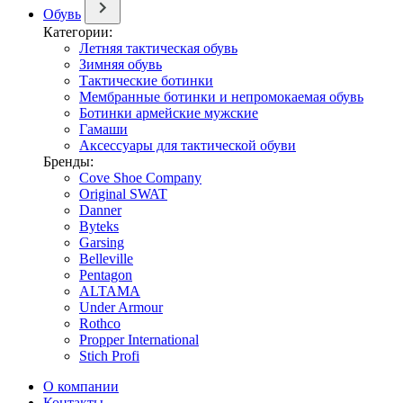
Обувь
Категории:
Летняя тактическая обувь
Зимняя обувь
Тактические ботинки
Мембранные ботинки и непромокаемая обувь
Ботинки армейские мужские
Гамаши
Аксессуары для тактической обуви
Бренды:
Cove Shoe Company
Original SWAT
Danner
Byteks
Garsing
Belleville
Pentagon
ALTAMA
Under Armour
Rothco
Propper International
Stich Profi
О компании
Контакты