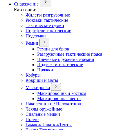
Снаряжение
Категории:
Жилеты разгрузочные
Рюкзаки тактические
Тактические сумки
Портфели тактические
Подсумки
Ремни
Ремни для брюк
Разгрузочные тактические пояса
Плечевые оружейные ремни
Подтяжки тактические
Пряжки
Кобуры
Коврики и маты
Маскировка
Маскировочный костюм
Маскировочная лента
Наколенники / Налокотники
Чехлы оружейные
Спальные мешки
Пончо
Гамаки/Палатки/Тенты
Чехлы/Гермомешки