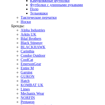
Камуфляжные футболки
Футболки с длинными рукавами
Поло
Тельняшки
Тактические перчатки
Носки
Бренды:
Alpha Industries
Arktis UK
Bilal Brothers
Black Stingray
BLACKHAWK
Carinthia
Condor Outdoor
CoolCat
EmersonGear
Entire M
Garsing
GURON
Hatch
KOMBAT UK
Limes
Mechanix Wear
NORFIN
Pentagon