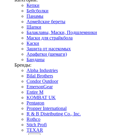
Кепки
Бейсболки
Панамы
Армейские береты
Шапки
Балаклавы, Маски, Подшлемники
Маски для страйкбола
Каски
Защита от насекомых
Арафатки (шемаги)
Банданы
Бренды:
Alpha Industries
Bilal Brothers
Condor Outdoor
EmersonGear
Entire M
KOMBAT UK
Pentagon
Propper International
R & B Distributing Co., Inc.
Rothco
Stich Profi
TEXAR