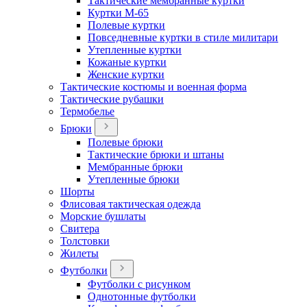
Тактические мембранные куртки
Куртки М-65
Полевые куртки
Повседневные куртки в стиле милитари
Утепленные куртки
Кожаные куртки
Женские куртки
Тактические костюмы и военная форма
Тактические рубашки
Термобелье
Брюки
Полевые брюки
Тактические брюки и штаны
Мембранные брюки
Утепленные брюки
Шорты
Флисовая тактическая одежда
Морские бушлаты
Свитера
Толстовки
Жилеты
Футболки
Футболки с рисунком
Однотонные футболки