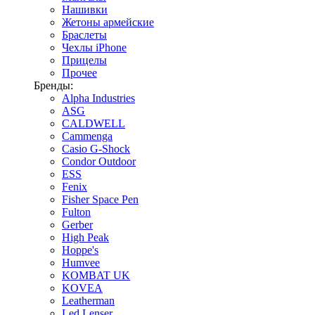
Нашивки
Жетоны армейские
Браслеты
Чехлы iPhone
Прицелы
Прочее
Бренды:
Alpha Industries
ASG
CALDWELL
Cammenga
Casio G-Shock
Condor Outdoor
ESS
Fenix
Fisher Space Pen
Fulton
Gerber
High Peak
Hoppe's
Humvee
KOMBAT UK
KOVEA
Leatherman
Led Lenser