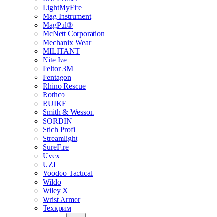
LightMyFire
Mag Instrument
MagPul®
McNett Corporation
Mechanix Wear
MILITANT
Nite Ize
Peltor 3M
Pentagon
Rhino Rescue
Rothco
RUIKE
Smith & Wesson
SORDIN
Stich Profi
Streamlight
SureFire
Uvex
UZI
Voodoo Tactical
Wildo
Wiley X
Wrist Armor
Техкрим