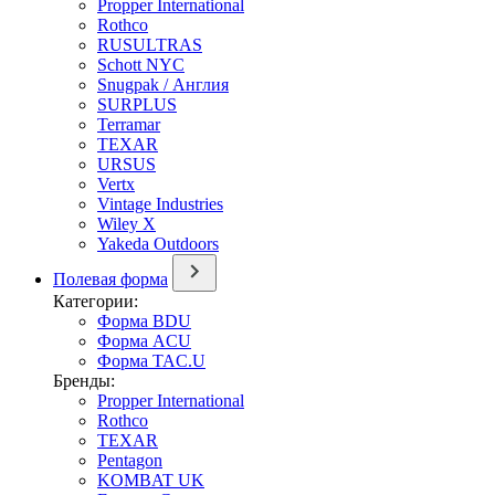
Propper International
Rothco
RUSULTRAS
Schott NYC
Snugpak / Англия
SURPLUS
Terramar
TEXAR
URSUS
Vertx
Vintage Industries
Wiley X
Yakeda Outdoors
Полевая форма
Категории:
Форма BDU
Форма ACU
Форма TAC.U
Бренды:
Propper International
Rothco
TEXAR
Pentagon
KOMBAT UK