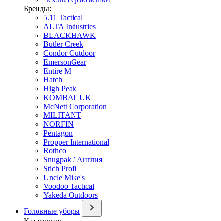
Бренды:
5.11 Tactical
ALTA Industries
BLACKHAWK
Butler Creek
Condor Outdoor
EmersonGear
Entire M
Hatch
High Peak
KOMBAT UK
McNett Corporation
MILITANT
NORFIN
Pentagon
Propper International
Rothco
Snugpak / Англия
Stich Profi
Uncle Mike's
Voodoo Tactical
Yakeda Outdoors
Головные уборы
Категории: