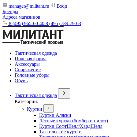
manager@militant.ru
Вход
Бренды
Адреса магазинов
8 (495) 965-60-40
8 (495) 789-79-63
Тактическая одежда
Полевая форма
Аксессуары
Снаряжение
Головные уборы
Обувь
Тактическая одежда
Категории:
Куртки
Куртки Аляски
Лётные куртки (бомбер и пилот)
Куртки СофтШелл/ХардШелл
Тактические куртки