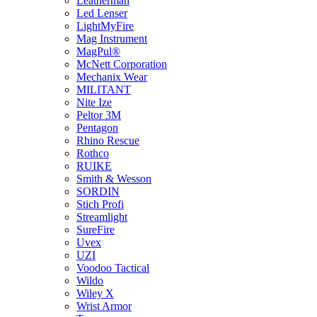
Leatherman
Led Lenser
LightMyFire
Mag Instrument
MagPul®
McNett Corporation
Mechanix Wear
MILITANT
Nite Ize
Peltor 3M
Pentagon
Rhino Rescue
Rothco
RUIKE
Smith & Wesson
SORDIN
Stich Profi
Streamlight
SureFire
Uvex
UZI
Voodoo Tactical
Wildo
Wiley X
Wrist Armor