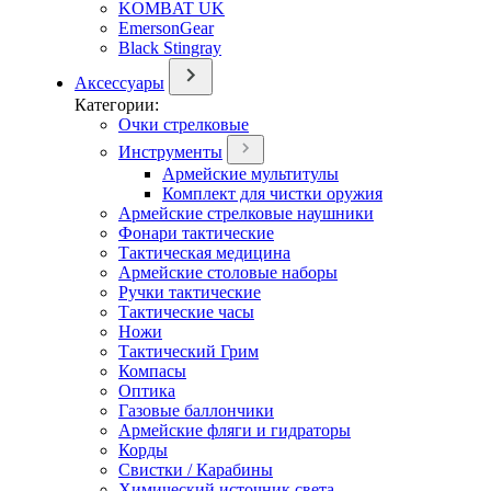
KOMBAT UK
EmersonGear
Black Stingray
Аксессуары
Категории:
Очки стрелковые
Инструменты
Армейские мультитулы
Комплект для чистки оружия
Армейские стрелковые наушники
Фонари тактические
Тактическая медицина
Армейские столовые наборы
Ручки тактические
Тактические часы
Ножи
Тактический Грим
Компасы
Оптика
Газовые баллончики
Армейские фляги и гидраторы
Корды
Свистки / Карабины
Химический источник света