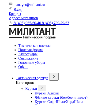
manager@militant.ru
Вход
Бренды
Адреса магазинов
8 (495) 965-60-40
8 (495) 789-79-63
Тактическая одежда
Полевая форма
Аксессуары
Снаряжение
Головные уборы
Обувь
Тактическая одежда
Категории:
Куртки
Куртки Аляски
Лётные куртки (бомбер и пилот)
Куртки СофтШелл/ХардШелл