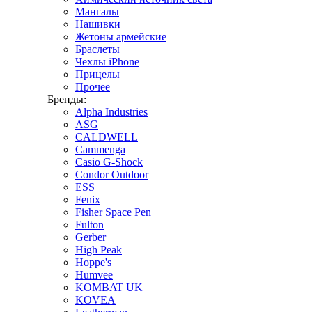
Мангалы
Нашивки
Жетоны армейские
Браслеты
Чехлы iPhone
Прицелы
Прочее
Бренды:
Alpha Industries
ASG
CALDWELL
Cammenga
Casio G-Shock
Condor Outdoor
ESS
Fenix
Fisher Space Pen
Fulton
Gerber
High Peak
Hoppe's
Humvee
KOMBAT UK
KOVEA