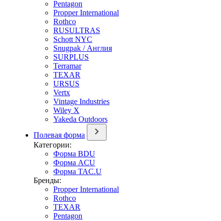
Pentagon
Propper International
Rothco
RUSULTRAS
Schott NYC
Snugpak / Англия
SURPLUS
Terramar
TEXAR
URSUS
Vertx
Vintage Industries
Wiley X
Yakeda Outdoors
Полевая форма
Категории:
Форма BDU
Форма ACU
Форма TAC.U
Бренды:
Propper International
Rothco
TEXAR
Pentagon