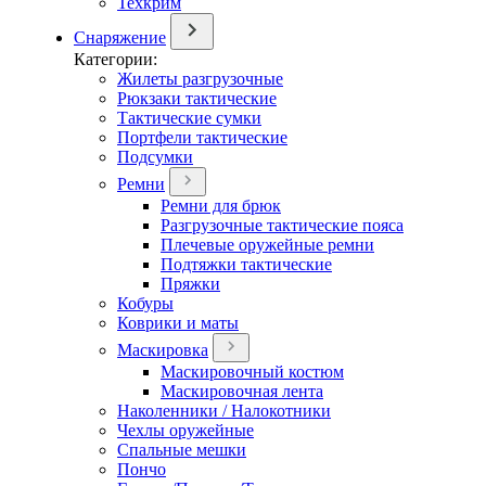
Техкрим
Снаряжение
Категории:
Жилеты разгрузочные
Рюкзаки тактические
Тактические сумки
Портфели тактические
Подсумки
Ремни
Ремни для брюк
Разгрузочные тактические пояса
Плечевые оружейные ремни
Подтяжки тактические
Пряжки
Кобуры
Коврики и маты
Маскировка
Маскировочный костюм
Маскировочная лента
Наколенники / Налокотники
Чехлы оружейные
Спальные мешки
Пончо