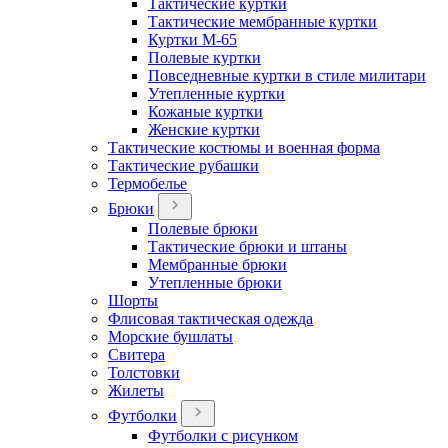
Тактические куртки
Тактические мембранные куртки
Куртки М-65
Полевые куртки
Повседневные куртки в стиле милитари
Утепленные куртки
Кожаные куртки
Женские куртки
Тактические костюмы и военная форма
Тактические рубашки
Термобелье
Брюки
Полевые брюки
Тактические брюки и штаны
Мембранные брюки
Утепленные брюки
Шорты
Флисовая тактическая одежда
Морские бушлаты
Свитера
Толстовки
Жилеты
Футболки
Футболки с рисунком