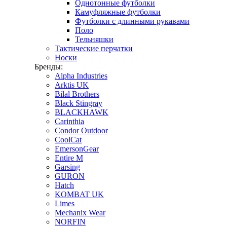
Однотонные футболки
Камуфляжные футболки
Футболки с длинными рукавами
Поло
Тельняшки
Тактические перчатки
Носки
Бренды:
Alpha Industries
Arktis UK
Bilal Brothers
Black Stingray
BLACKHAWK
Carinthia
Condor Outdoor
CoolCat
EmersonGear
Entire M
Garsing
GURON
Hatch
KOMBAT UK
Limes
Mechanix Wear
NORFIN