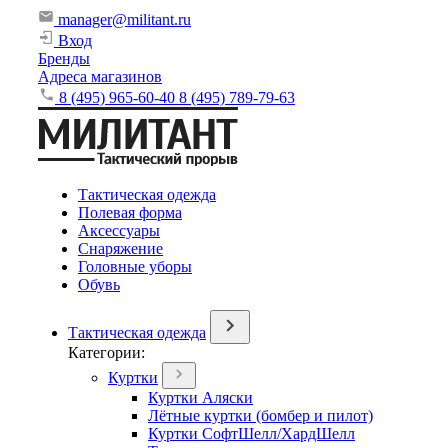
manager@militant.ru
Вход
Бренды
Адреса магазинов
8 (495) 965-60-40
8 (495) 789-79-63
Тактическая одежда
Полевая форма
Аксессуары
Снаряжение
Головные уборы
Обувь
Тактическая одежда
Категории:
Куртки
Куртки Аляски
Лётные куртки (бомбер и пилот)
Куртки СофтШелл/ХардШелл