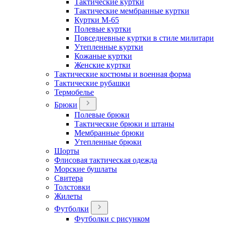
Тактические куртки
Тактические мембранные куртки
Куртки М-65
Полевые куртки
Повседневные куртки в стиле милитари
Утепленные куртки
Кожаные куртки
Женские куртки
Тактические костюмы и военная форма
Тактические рубашки
Термобелье
Брюки
Полевые брюки
Тактические брюки и штаны
Мембранные брюки
Утепленные брюки
Шорты
Флисовая тактическая одежда
Морские бушлаты
Свитера
Толстовки
Жилеты
Футболки
Футболки с рисунком