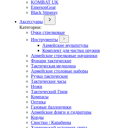
KOMBAT UK
EmersonGear
Black Stingray
Аксессуары
Категории:
Очки стрелковые
Инструменты
Армейские мультитулы
Комплект для чистки оружия
Армейские стрелковые наушники
Фонари тактические
Тактическая медицина
Армейские столовые наборы
Ручки тактические
Тактические часы
Ножи
Тактический Грим
Компасы
Оптика
Газовые баллончики
Армейские фляги и гидраторы
Корды
Свистки / Карабины
Химический источник света