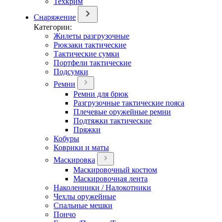
Техкрим
Снаряжение
Категории:
Жилеты разгрузочные
Рюкзаки тактические
Тактические сумки
Портфели тактические
Подсумки
Ремни
Ремни для брюк
Разгрузочные тактические пояса
Плечевые оружейные ремни
Подтяжки тактические
Пряжки
Кобуры
Коврики и маты
Маскировка
Маскировочный костюм
Маскировочная лента
Наколенники / Налокотники
Чехлы оружейные
Спальные мешки
Пончо