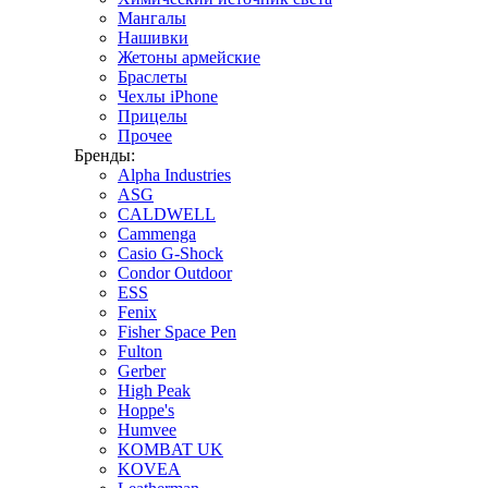
Мангалы
Нашивки
Жетоны армейские
Браслеты
Чехлы iPhone
Прицелы
Прочее
Бренды:
Alpha Industries
ASG
CALDWELL
Cammenga
Casio G-Shock
Condor Outdoor
ESS
Fenix
Fisher Space Pen
Fulton
Gerber
High Peak
Hoppe's
Humvee
KOMBAT UK
KOVEA