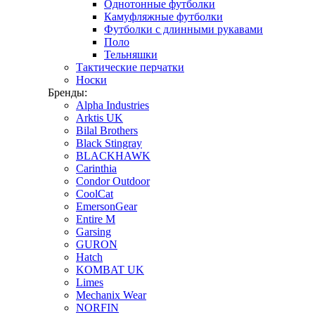
Однотонные футболки
Камуфляжные футболки
Футболки с длинными рукавами
Поло
Тельняшки
Тактические перчатки
Носки
Бренды:
Alpha Industries
Arktis UK
Bilal Brothers
Black Stingray
BLACKHAWK
Carinthia
Condor Outdoor
CoolCat
EmersonGear
Entire M
Garsing
GURON
Hatch
KOMBAT UK
Limes
Mechanix Wear
NORFIN