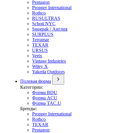
Pentagon
Propper International
Rothco
RUSULTRAS
Schott NYC
Snugpak / Англия
SURPLUS
Terramar
TEXAR
URSUS
Vertx
Vintage Industries
Wiley X
Yakeda Outdoors
Полевая форма
Категории:
Форма BDU
Форма ACU
Форма TAC.U
Бренды:
Propper International
Rothco
TEXAR
Pentagon