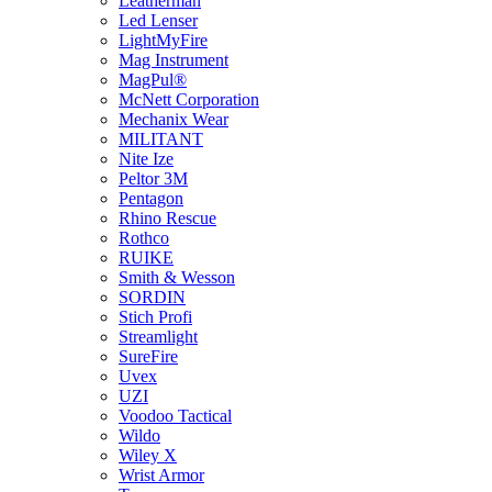
Leatherman
Led Lenser
LightMyFire
Mag Instrument
MagPul®
McNett Corporation
Mechanix Wear
MILITANT
Nite Ize
Peltor 3M
Pentagon
Rhino Rescue
Rothco
RUIKE
Smith & Wesson
SORDIN
Stich Profi
Streamlight
SureFire
Uvex
UZI
Voodoo Tactical
Wildo
Wiley X
Wrist Armor