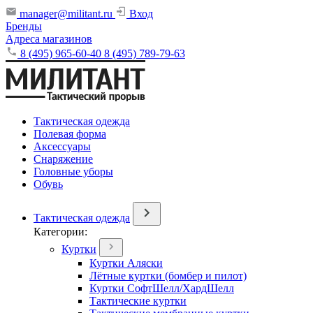
manager@militant.ru
Вход
Бренды
Адреса магазинов
8 (495) 965-60-40
8 (495) 789-79-63
Тактическая одежда
Полевая форма
Аксессуары
Снаряжение
Головные уборы
Обувь
Тактическая одежда
Категории:
Куртки
Куртки Аляски
Лётные куртки (бомбер и пилот)
Куртки СофтШелл/ХардШелл
Тактические куртки