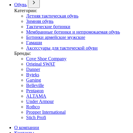
Обувь
Категории:
Летняя тактическая обувь
Зимняя обувь
Тактические ботинки
Мембранные ботинки и непромокаемая обувь
Ботинки армейские мужские
Гамаши
Аксессуары для тактической обуви
Бренды:
Cove Shoe Company
Original SWAT
Danner
Byteks
Garsing
Belleville
Pentagon
ALTAMA
Under Armour
Rothco
Propper International
Stich Profi
О компании
Контакты