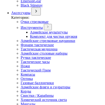
EmersonGear
Black Stingray
Аксессуары
Категории:
Очки стрелковые
Инструменты
Армейские мультитулы
Комплект для чистки оружия
Армейские стрелковые наушники
Фонари тактические
Тактическая медицина
Армейские столовые наборы
Ручки тактические
Тактические часы
Ножи
Тактический Грим
Компасы
Оптика
Газовые баллончики
Армейские фляги и гидраторы
Корды
Свистки / Карабины
Химический источник света
Мангалы