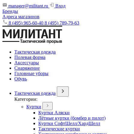
manager@militant.ru
Вход
Бренды
Адреса магазинов
8 (495) 965-60-40
8 (495) 789-79-63
Тактическая одежда
Полевая форма
Аксессуары
Снаряжение
Головные уборы
Обувь
Тактическая одежда
Категории:
Куртки
Куртки Аляски
Лётные куртки (бомбер и пилот)
Куртки СофтШелл/ХардШелл
Тактические куртки