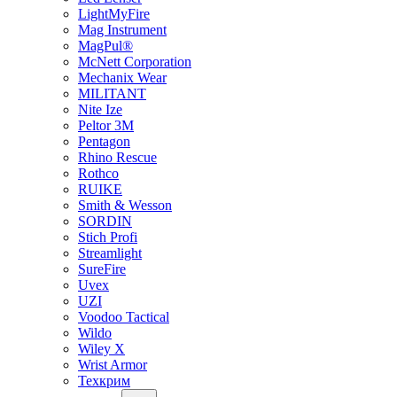
LightMyFire
Mag Instrument
MagPul®
McNett Corporation
Mechanix Wear
MILITANT
Nite Ize
Peltor 3M
Pentagon
Rhino Rescue
Rothco
RUIKE
Smith & Wesson
SORDIN
Stich Profi
Streamlight
SureFire
Uvex
UZI
Voodoo Tactical
Wildo
Wiley X
Wrist Armor
Техкрим