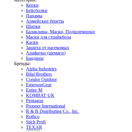
Кепки
Бейсболки
Панамы
Армейские береты
Шапки
Балаклавы, Маски, Подшлемники
Маски для страйкбола
Каски
Защита от насекомых
Арафатки (шемаги)
Банданы
Бренды:
Alpha Industries
Bilal Brothers
Condor Outdoor
EmersonGear
Entire M
KOMBAT UK
Pentagon
Propper International
R & B Distributing Co., Inc.
Rothco
Stich Profi
TEXAR