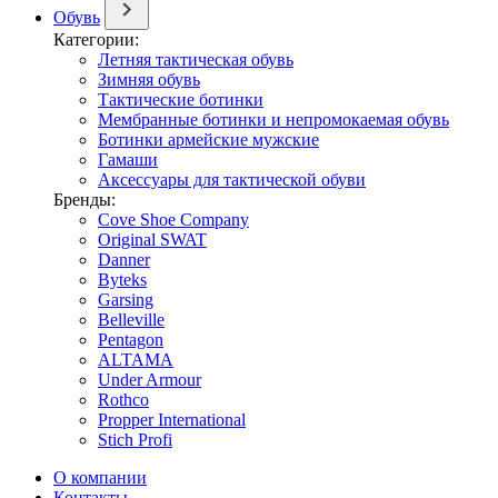
Обувь
Категории:
Летняя тактическая обувь
Зимняя обувь
Тактические ботинки
Мембранные ботинки и непромокаемая обувь
Ботинки армейские мужские
Гамаши
Аксессуары для тактической обуви
Бренды:
Cove Shoe Company
Original SWAT
Danner
Byteks
Garsing
Belleville
Pentagon
ALTAMA
Under Armour
Rothco
Propper International
Stich Profi
О компании
Контакты