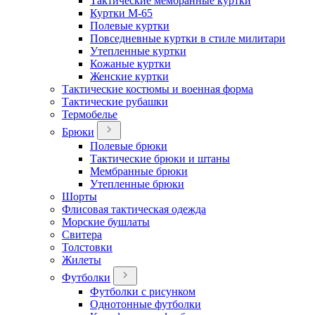
Тактические мембранные куртки
Куртки М-65
Полевые куртки
Повседневные куртки в стиле милитари
Утепленные куртки
Кожаные куртки
Женские куртки
Тактические костюмы и военная форма
Тактические рубашки
Термобелье
Брюки
Полевые брюки
Тактические брюки и штаны
Мембранные брюки
Утепленные брюки
Шорты
Флисовая тактическая одежда
Морские бушлаты
Свитера
Толстовки
Жилеты
Футболки
Футболки с рисунком
Однотонные футболки