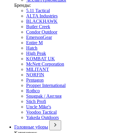
Бренды:
5.11 Tactical
ALTA Industries
BLACKHAWK
Butler Creek
Condor Outdoor
EmersonGear
Entire M
Hatch
High Peak
KOMBAT UK
McNett Corporation
MILITANT
NORFIN
Pentagon
Propper International
Rothco
Snugpak / Англия
Stich Profi
Uncle Mike's
Voodoo Tactical
Yakeda Outdoors
Головные уборы
Категории: