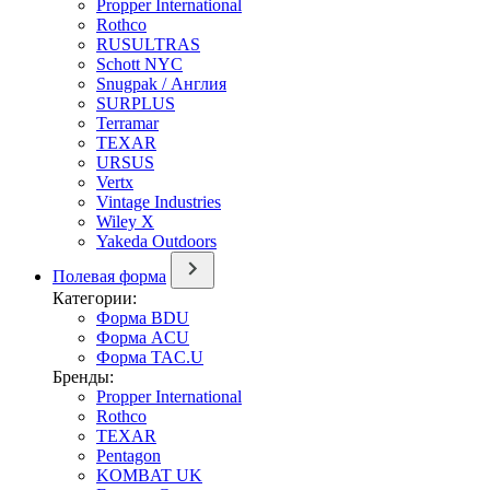
Propper International
Rothco
RUSULTRAS
Schott NYC
Snugpak / Англия
SURPLUS
Terramar
TEXAR
URSUS
Vertx
Vintage Industries
Wiley X
Yakeda Outdoors
Полевая форма
Категории:
Форма BDU
Форма ACU
Форма TAC.U
Бренды:
Propper International
Rothco
TEXAR
Pentagon
KOMBAT UK