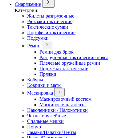
Снаряжение
Категории:
Жилеты разгрузочные
Рюкзаки тактические
Тактические сумки
Портфели тактические
Подсумки
Ремни
Ремни для брюк
Разгрузочные тактические пояса
Плечевые оружейные ремни
Подтяжки тактические
Пряжки
Кобуры
Коврики и маты
Маскировка
Маскировочный костюм
Маскировочная лента
Наколенники / Налокотники
Чехлы оружейные
Спальные мешки
Пончо
Гамаки/Палатки/Тенты
Чехлы/Гермомешки