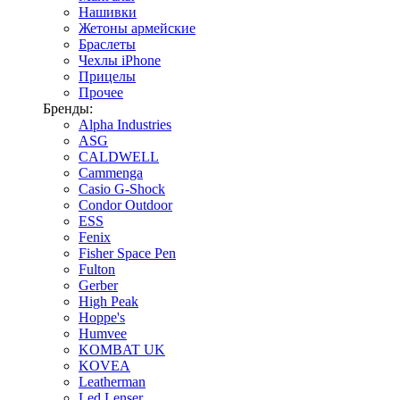
Нашивки
Жетоны армейские
Браслеты
Чехлы iPhone
Прицелы
Прочее
Бренды:
Alpha Industries
ASG
CALDWELL
Cammenga
Casio G-Shock
Condor Outdoor
ESS
Fenix
Fisher Space Pen
Fulton
Gerber
High Peak
Hoppe's
Humvee
KOMBAT UK
KOVEA
Leatherman
Led Lenser