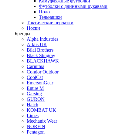
Камуфляжные футболки
Футболки с длинными рукавами
Поло
Тельняшки
Тактические перчатки
Носки
Бренды:
Alpha Industries
Arktis UK
Bilal Brothers
Black Stingray
BLACKHAWK
Carinthia
Condor Outdoor
CoolCat
EmersonGear
Entire M
Garsing
GURON
Hatch
KOMBAT UK
Limes
Mechanix Wear
NORFIN
Pentagon