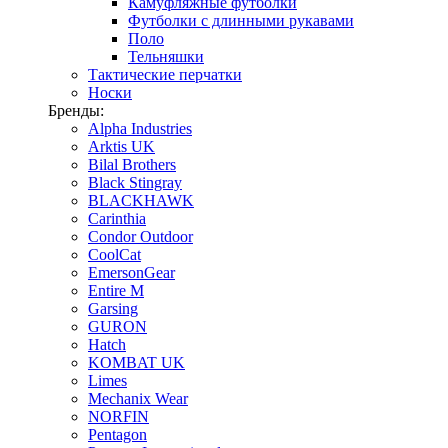
Камуфляжные футболки
Футболки с длинными рукавами
Поло
Тельняшки
Тактические перчатки
Носки
Бренды:
Alpha Industries
Arktis UK
Bilal Brothers
Black Stingray
BLACKHAWK
Carinthia
Condor Outdoor
CoolCat
EmersonGear
Entire M
Garsing
GURON
Hatch
KOMBAT UK
Limes
Mechanix Wear
NORFIN
Pentagon