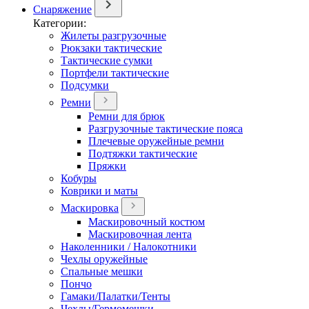
Снаряжение
Категории:
Жилеты разгрузочные
Рюкзаки тактические
Тактические сумки
Портфели тактические
Подсумки
Ремни
Ремни для брюк
Разгрузочные тактические пояса
Плечевые оружейные ремни
Подтяжки тактические
Пряжки
Кобуры
Коврики и маты
Маскировка
Маскировочный костюм
Маскировочная лента
Наколенники / Налокотники
Чехлы оружейные
Спальные мешки
Пончо
Гамаки/Палатки/Тенты
Чехлы/Гермомешки