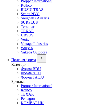
Propper International
Rothco
RUSULTRAS
Schott NYC
Snugpak / Англия
SURPLUS
Terramar
TEXAR
URSUS
Vertx
Vintage Industries
Wiley X
Yakeda Outdoors
Полевая форма
Категории:
Форма BDU
Форма ACU
Форма TAC.U
Бренды:
Propper International
Rothco
TEXAR
Pentagon
KOMBAT UK