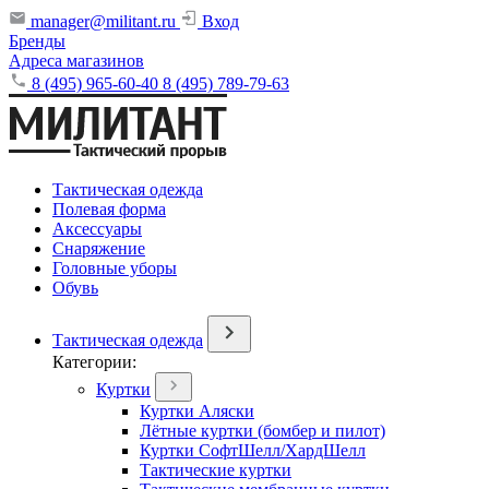
manager@militant.ru
Вход
Бренды
Адреса магазинов
8 (495) 965-60-40
8 (495) 789-79-63
Тактическая одежда
Полевая форма
Аксессуары
Снаряжение
Головные уборы
Обувь
Тактическая одежда
Категории:
Куртки
Куртки Аляски
Лётные куртки (бомбер и пилот)
Куртки СофтШелл/ХардШелл
Тактические куртки