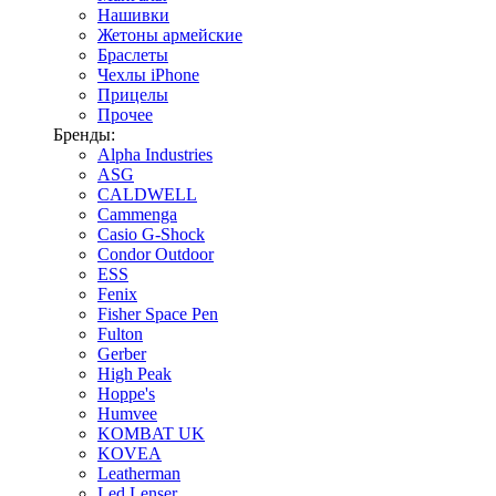
Нашивки
Жетоны армейские
Браслеты
Чехлы iPhone
Прицелы
Прочее
Бренды:
Alpha Industries
ASG
CALDWELL
Cammenga
Casio G-Shock
Condor Outdoor
ESS
Fenix
Fisher Space Pen
Fulton
Gerber
High Peak
Hoppe's
Humvee
KOMBAT UK
KOVEA
Leatherman
Led Lenser