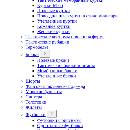
Тактические мембранные куртки
Куртки М-65
Полевые куртки
Повседневные куртки в стиле милитари
Утепленные куртки
Кожаные куртки
Женские куртки
Тактические костюмы и военная форма
Тактические рубашки
Термобелье
Брюки
Полевые брюки
Тактические брюки и штаны
Мембранные брюки
Утепленные брюки
Шорты
Флисовая тактическая одежда
Морские бушлаты
Свитера
Толстовки
Жилеты
Футболки
Футболки с рисунком
Однотонные футболки