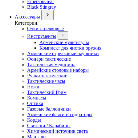
EmersonGear
Black Stingray
Аксессуары
Категории:
Очки стрелковые
Инструменты
Армейские мультитулы
Комплект для чистки оружия
Армейские стрелковые наушники
Фонари тактические
Тактическая медицина
Армейские столовые наборы
Ручки тактические
Тактические часы
Ножи
Тактический Грим
Компасы
Оптика
Газовые баллончики
Армейские фляги и гидраторы
Корды
Свистки / Карабины
Химический источник света
Мангалы