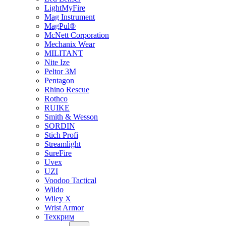
LightMyFire
Mag Instrument
MagPul®
McNett Corporation
Mechanix Wear
MILITANT
Nite Ize
Peltor 3M
Pentagon
Rhino Rescue
Rothco
RUIKE
Smith & Wesson
SORDIN
Stich Profi
Streamlight
SureFire
Uvex
UZI
Voodoo Tactical
Wildo
Wiley X
Wrist Armor
Техкрим