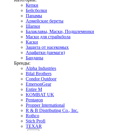
Кепки
Бейсболки
Панамы
Армейские береты
Шапки
Балаклавы, Маски, Подшлемники
Маски для страйкбола
Каски
Защита от насекомых
Арафатки (шемаги)
Банданы
Бренды:
Alpha Industries
Bilal Brothers
Condor Outdoor
EmersonGear
Entire M
KOMBAT UK
Pentagon
Propper International
R & B Distributing Co., Inc.
Rothco
Stich Profi
TEXAR