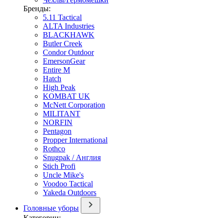
Бренды:
5.11 Tactical
ALTA Industries
BLACKHAWK
Butler Creek
Condor Outdoor
EmersonGear
Entire M
Hatch
High Peak
KOMBAT UK
McNett Corporation
MILITANT
NORFIN
Pentagon
Propper International
Rothco
Snugpak / Англия
Stich Profi
Uncle Mike's
Voodoo Tactical
Yakeda Outdoors
Головные уборы
Категории: