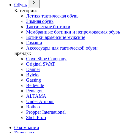
Обувь
Категории:
Летняя тактическая обувь
Зимняя обувь
Тактические ботинки
Мембранные ботинки и непромокаемая обувь
Ботинки армейские мужские
Гамаши
Аксессуары для тактической обуви
Бренды:
Cove Shoe Company
Original SWAT
Danner
Byteks
Garsing
Belleville
Pentagon
ALTAMA
Under Armour
Rothco
Propper International
Stich Profi
О компании
Контакты