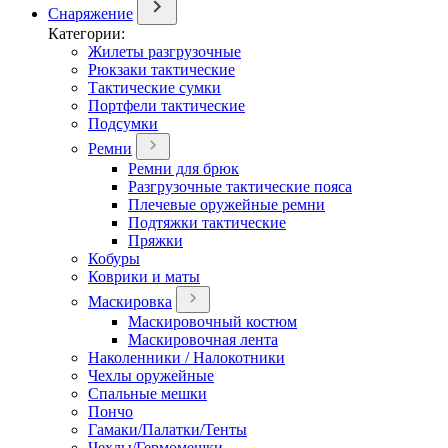
Снаряжение
Категории:
Жилеты разгрузочные
Рюкзаки тактические
Тактические сумки
Портфели тактические
Подсумки
Ремни
Ремни для брюк
Разгрузочные тактические пояса
Плечевые оружейные ремни
Подтяжки тактические
Пряжки
Кобуры
Коврики и маты
Маскировка
Маскировочный костюм
Маскировочная лента
Наколенники / Налокотники
Чехлы оружейные
Спальные мешки
Пончо
Гамаки/Палатки/Тенты
Чехлы/Гермомешки