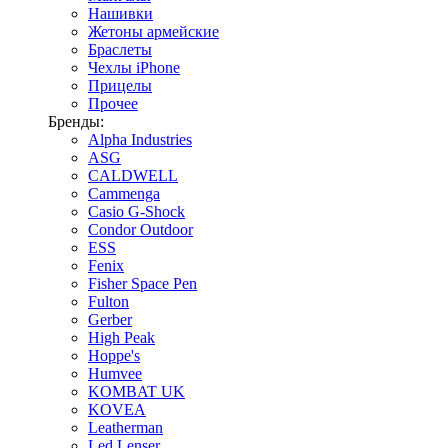
Нашивки
Жетоны армейские
Браслеты
Чехлы iPhone
Прицелы
Прочее
Бренды:
Alpha Industries
ASG
CALDWELL
Cammenga
Casio G-Shock
Condor Outdoor
ESS
Fenix
Fisher Space Pen
Fulton
Gerber
High Peak
Hoppe's
Humvee
KOMBAT UK
KOVEA
Leatherman
Led Lenser