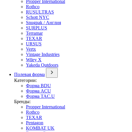
Propper International
Rothco
RUSULTRAS
Schott NYC
Snugpak / Англия
SURPLUS
Terramar
TEXAR
URSUS
Vertx
Vintage Industries
Wiley X
Yakeda Outdoors
Полевая форма
Категории:
Форма BDU
Форма ACU
Форма TAC.U
Бренды:
Propper International
Rothco
TEXAR
Pentagon
KOMBAT UK