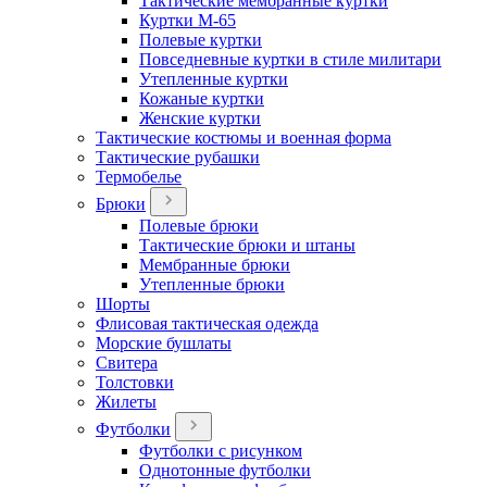
Тактические мембранные куртки
Куртки М-65
Полевые куртки
Повседневные куртки в стиле милитари
Утепленные куртки
Кожаные куртки
Женские куртки
Тактические костюмы и военная форма
Тактические рубашки
Термобелье
Брюки
Полевые брюки
Тактические брюки и штаны
Мембранные брюки
Утепленные брюки
Шорты
Флисовая тактическая одежда
Морские бушлаты
Свитера
Толстовки
Жилеты
Футболки
Футболки с рисунком
Однотонные футболки