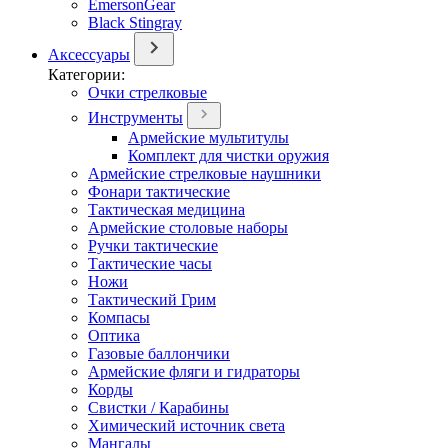
EmersonGear
Black Stingray
Аксессуары
Категории:
Очки стрелковые
Инструменты
Армейские мультитулы
Комплект для чистки оружия
Армейские стрелковые наушники
Фонари тактические
Тактическая медицина
Армейские столовые наборы
Ручки тактические
Тактические часы
Ножи
Тактический Грим
Компасы
Оптика
Газовые баллончики
Армейские фляги и гидраторы
Корды
Свистки / Карабины
Химический источник света
Мангалы