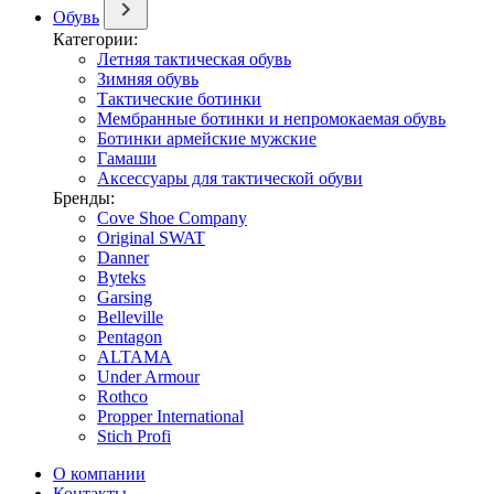
Обувь
Категории:
Летняя тактическая обувь
Зимняя обувь
Тактические ботинки
Мембранные ботинки и непромокаемая обувь
Ботинки армейские мужские
Гамаши
Аксессуары для тактической обуви
Бренды:
Cove Shoe Company
Original SWAT
Danner
Byteks
Garsing
Belleville
Pentagon
ALTAMA
Under Armour
Rothco
Propper International
Stich Profi
О компании
Контакты