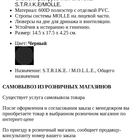
S.T.R.I.K.E/MOLLE.
Материал: 600D полиэстер c отделкой PVC.
Стропы системы MOLLE на лицевой части.
Люверсы на дне для дринажа и винтиляции.
Устойчив к истиранию и гниению.
Размер: 14.5 х 17.5 х 4.25 см.
Цвет:
Черный
Назначение: S.T.R.I.K.E. / M.O.L.L.E., Общего
назначения
САМОВЫВОЗ ИЗ РОЗНИЧНЫХ МАГАЗИНОВ
Существует услуга самовывоза товара
После оформления и согласования заказа с менедежром вы
приобретаете товар в выбранном розничном магазине по
интернет-цене
По приезду в розничный магазин, сообщиет продавцу-
консультанту номер вашего заказа