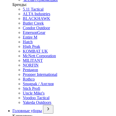
Бренды:
5.11 Tactical
ALTA Industries
BLACKHAWK
Butler Creek
Condor Outdoor
EmersonGear
Entire M
Hatch
High Peak
KOMBAT UK
McNett Corporation
MILITANT
NORFIN
Pentagon
Propper International
Rothco
Snugpak / Англия
Stich Profi
Uncle Mike's
Voodoo Tactical
Yakeda Outdoors
Головные уборы
Категории: