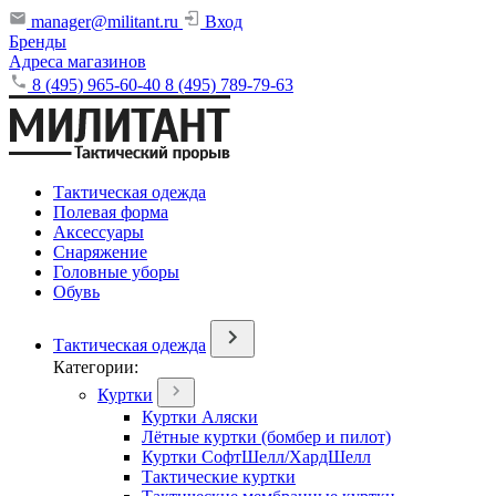
manager@militant.ru
Вход
Бренды
Адреса магазинов
8 (495) 965-60-40
8 (495) 789-79-63
Тактическая одежда
Полевая форма
Аксессуары
Снаряжение
Головные уборы
Обувь
Тактическая одежда
Категории:
Куртки
Куртки Аляски
Лётные куртки (бомбер и пилот)
Куртки СофтШелл/ХардШелл
Тактические куртки