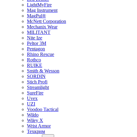
LightMyFire
Mag Instrument
MagPul®
McNett Corporation
Mechanix Wear
MILITANT
Nite Ize
Peltor 3M
Pentagon
Rhino Rescue
Rothco
RUIKE
Smith & Wesson
SORDIN
Stich Profi
Streamlight
SureFire
Uvex
UZI
Voodoo Tactical
Wildo
Wiley X
Wrist Armor
Техкрим