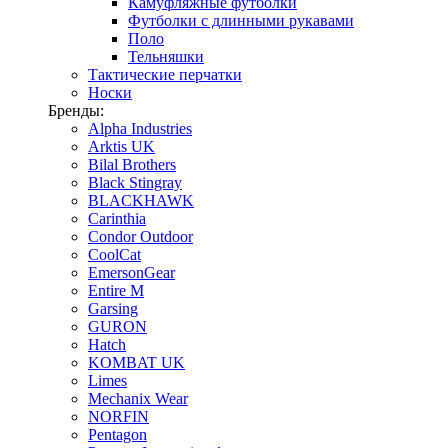
Камуфляжные футболки
Футболки с длинными рукавами
Поло
Тельняшки
Тактические перчатки
Носки
Бренды:
Alpha Industries
Arktis UK
Bilal Brothers
Black Stingray
BLACKHAWK
Carinthia
Condor Outdoor
CoolCat
EmersonGear
Entire M
Garsing
GURON
Hatch
KOMBAT UK
Limes
Mechanix Wear
NORFIN
Pentagon