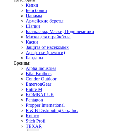
Кепки
Бейсболки
Панамы
Армейские береты
Шапки
Балаклавы, Маски, Подшлемники
Маски для страйкбола
Каски
Защита от насекомых
Арафатки (шемаги)
Банданы
Бренды:
Alpha Industries
Bilal Brothers
Condor Outdoor
EmersonGear
Entire M
KOMBAT UK
Pentagon
Propper International
R & B Distributing Co., Inc.
Rothco
Stich Profi
TEXAR