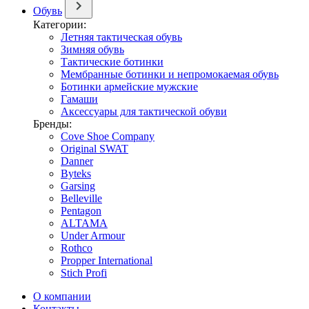
Обувь
Категории:
Летняя тактическая обувь
Зимняя обувь
Тактические ботинки
Мембранные ботинки и непромокаемая обувь
Ботинки армейские мужские
Гамаши
Аксессуары для тактической обуви
Бренды:
Cove Shoe Company
Original SWAT
Danner
Byteks
Garsing
Belleville
Pentagon
ALTAMA
Under Armour
Rothco
Propper International
Stich Profi
О компании
Контакты