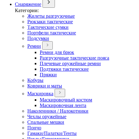
Снаряжение
Категории:
Жилеты разгрузочные
Рюкзаки тактические
Тактические сумки
Портфели тактические
Подсумки
Ремни
Ремни для брюк
Разгрузочные тактические пояса
Плечевые оружейные ремни
Подтяжки тактические
Пряжки
Кобуры
Коврики и маты
Маскировка
Маскировочный костюм
Маскировочная лента
Наколенники / Налокотники
Чехлы оружейные
Спальные мешки
Пончо
Гамаки/Палатки/Тенты
Чехлы/Гермомешки