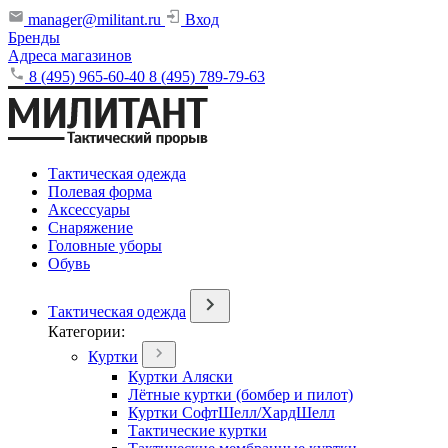
manager@militant.ru
Вход
Бренды
Адреса магазинов
8 (495) 965-60-40
8 (495) 789-79-63
Тактическая одежда
Полевая форма
Аксессуары
Снаряжение
Головные уборы
Обувь
Тактическая одежда
Категории:
Куртки
Куртки Аляски
Лётные куртки (бомбер и пилот)
Куртки СофтШелл/ХардШелл
Тактические куртки