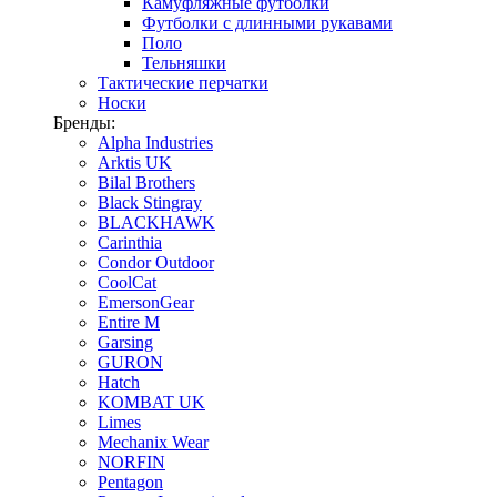
Камуфляжные футболки
Футболки с длинными рукавами
Поло
Тельняшки
Тактические перчатки
Носки
Бренды:
Alpha Industries
Arktis UK
Bilal Brothers
Black Stingray
BLACKHAWK
Carinthia
Condor Outdoor
CoolCat
EmersonGear
Entire M
Garsing
GURON
Hatch
KOMBAT UK
Limes
Mechanix Wear
NORFIN
Pentagon