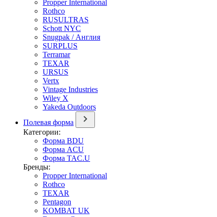
Propper International
Rothco
RUSULTRAS
Schott NYC
Snugpak / Англия
SURPLUS
Terramar
TEXAR
URSUS
Vertx
Vintage Industries
Wiley X
Yakeda Outdoors
Полевая форма
Категории:
Форма BDU
Форма ACU
Форма TAC.U
Бренды:
Propper International
Rothco
TEXAR
Pentagon
KOMBAT UK