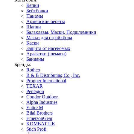
Кепки
Бейсболки
Панамы
Армейские береты
Шапки
Балаклавы, Маски, Подшлемники
Маски для страйкбола
Каски
Защита от насекомых
Арафатки (шемаги)
Банданы
Бренды:
Rothco
R & B Distributing Co., Inc.
Propper International
TEXAR
Pentagon
Condor Outdoor
Alpha Industries
Entire M
Bilal Brothers
EmersonGear
KOMBAT UK
Stich Profi