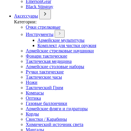
EmersonGear
Black Stingray
Аксессуары
Категории:
Очки стрелковые
Инструменты
Армейские мультитулы
Комплект для чистки оружия
Армейские стрелковые наушники
Фонари тактические
Тактическая медицина
Армейские столовые наборы
Ручки тактические
Тактические часы
Ножи
Тактический Грим
Компасы
Оптика
Газовые баллончики
Армейские фляги и гидраторы
Корды
Свистки / Карабины
Химический источник света
Мангалы