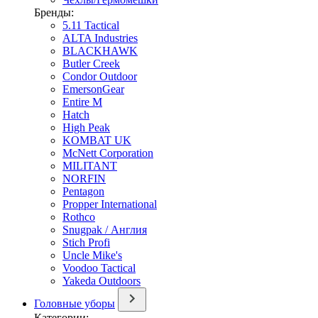
Бренды:
5.11 Tactical
ALTA Industries
BLACKHAWK
Butler Creek
Condor Outdoor
EmersonGear
Entire M
Hatch
High Peak
KOMBAT UK
McNett Corporation
MILITANT
NORFIN
Pentagon
Propper International
Rothco
Snugpak / Англия
Stich Profi
Uncle Mike's
Voodoo Tactical
Yakeda Outdoors
Головные уборы
Категории: