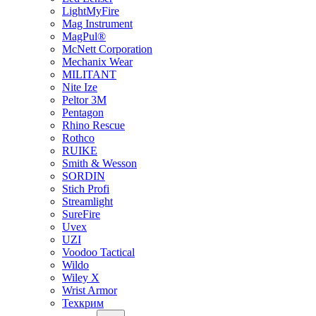
LightMyFire
Mag Instrument
MagPul®
McNett Corporation
Mechanix Wear
MILITANT
Nite Ize
Peltor 3M
Pentagon
Rhino Rescue
Rothco
RUIKE
Smith & Wesson
SORDIN
Stich Profi
Streamlight
SureFire
Uvex
UZI
Voodoo Tactical
Wildo
Wiley X
Wrist Armor
Техкрим