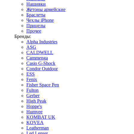
Нашивки
Жетоны армейские
Браслеты
Чехлы iPhone
Прицелы
Прочее
Бренды:
Alpha Industries
ASG
CALDWELL
Cammenga
Casio G-Shock
Condor Outdoor
ESS
Fenix
Fisher Space Pen
Fulton
Gerber
High Peak
Hoppe's
Humvee
KOMBAT UK
KOVEA
Leatherman
Led Lenser