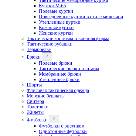
Тактические мембранные куртки
Куртки М-65
Полевые куртки
Повседневные куртки в стиле милитари
Утепленные куртки
Кожаные куртки
Женские куртки
Тактические костюмы и военная форма
Тактические рубашки
Термобелье
Брюки
Полевые брюки
Тактические брюки и штаны
Мембранные брюки
Утепленные брюки
Шорты
Флисовая тактическая одежда
Морские бушлаты
Свитера
Толстовки
Жилеты
Футболки
Футболки с рисунком
Однотонные футболки