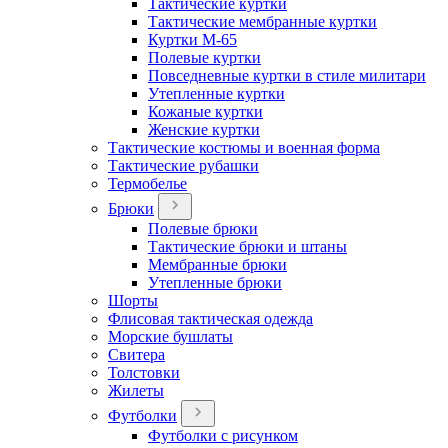
Тактические куртки
Тактические мембранные куртки
Куртки М-65
Полевые куртки
Повседневные куртки в стиле милитари
Утепленные куртки
Кожаные куртки
Женские куртки
Тактические костюмы и военная форма
Тактические рубашки
Термобелье
Брюки
Полевые брюки
Тактические брюки и штаны
Мембранные брюки
Утепленные брюки
Шорты
Флисовая тактическая одежда
Морские бушлаты
Свитера
Толстовки
Жилеты
Футболки
Футболки с рисунком