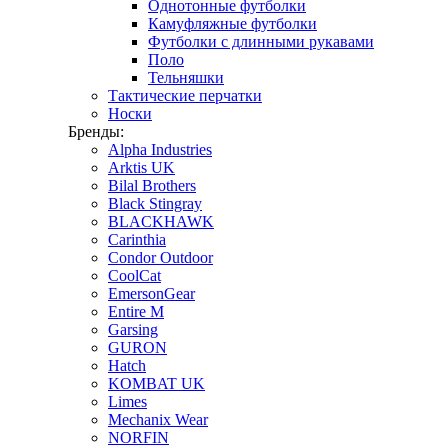
Однотонные футболки
Камуфляжные футболки
Футболки с длинными рукавами
Поло
Тельняшки
Тактические перчатки
Носки
Бренды:
Alpha Industries
Arktis UK
Bilal Brothers
Black Stingray
BLACKHAWK
Carinthia
Condor Outdoor
CoolCat
EmersonGear
Entire M
Garsing
GURON
Hatch
KOMBAT UK
Limes
Mechanix Wear
NORFIN