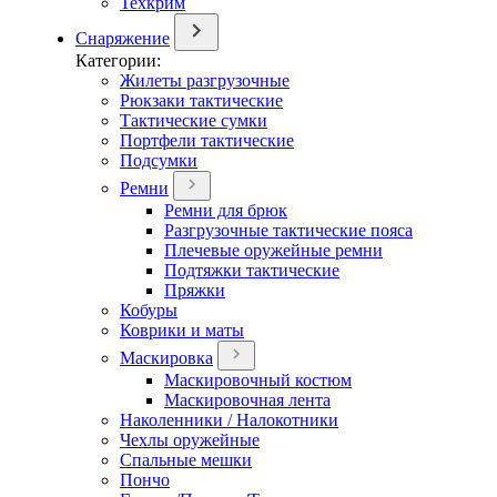
Техкрим
Снаряжение
Категории:
Жилеты разгрузочные
Рюкзаки тактические
Тактические сумки
Портфели тактические
Подсумки
Ремни
Ремни для брюк
Разгрузочные тактические пояса
Плечевые оружейные ремни
Подтяжки тактические
Пряжки
Кобуры
Коврики и маты
Маскировка
Маскировочный костюм
Маскировочная лента
Наколенники / Налокотники
Чехлы оружейные
Спальные мешки
Пончо