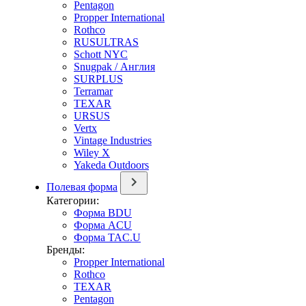
Pentagon
Propper International
Rothco
RUSULTRAS
Schott NYC
Snugpak / Англия
SURPLUS
Terramar
TEXAR
URSUS
Vertx
Vintage Industries
Wiley X
Yakeda Outdoors
Полевая форма
Категории:
Форма BDU
Форма ACU
Форма TAC.U
Бренды:
Propper International
Rothco
TEXAR
Pentagon