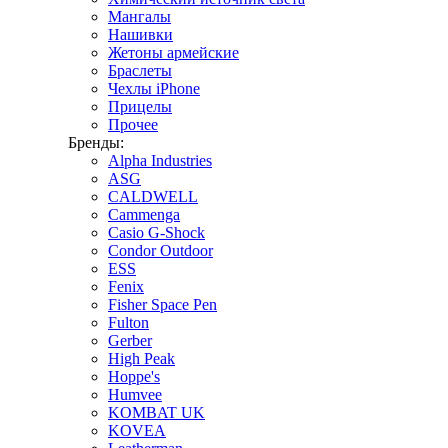
Мангалы
Нашивки
Жетоны армейские
Браслеты
Чехлы iPhone
Прицелы
Прочее
Бренды:
Alpha Industries
ASG
CALDWELL
Cammenga
Casio G-Shock
Condor Outdoor
ESS
Fenix
Fisher Space Pen
Fulton
Gerber
High Peak
Hoppe's
Humvee
KOMBAT UK
KOVEA