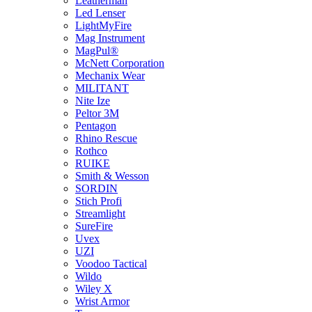
Leatherman
Led Lenser
LightMyFire
Mag Instrument
MagPul®
McNett Corporation
Mechanix Wear
MILITANT
Nite Ize
Peltor 3M
Pentagon
Rhino Rescue
Rothco
RUIKE
Smith & Wesson
SORDIN
Stich Profi
Streamlight
SureFire
Uvex
UZI
Voodoo Tactical
Wildo
Wiley X
Wrist Armor