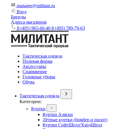
manager@militant.ru
Вход
Бренды
Адреса магазинов
8 (495) 965-60-40
8 (495) 789-79-63
Тактическая одежда
Полевая форма
Аксессуары
Снаряжение
Головные уборы
Обувь
Тактическая одежда
Категории:
Куртки
Куртки Аляски
Лётные куртки (бомбер и пилот)
Куртки СофтШелл/ХардШелл