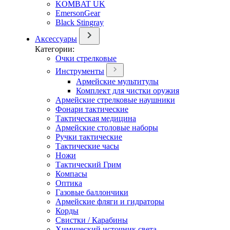
KOMBAT UK
EmersonGear
Black Stingray
Аксессуары
Категории:
Очки стрелковые
Инструменты
Армейские мультитулы
Комплект для чистки оружия
Армейские стрелковые наушники
Фонари тактические
Тактическая медицина
Армейские столовые наборы
Ручки тактические
Тактические часы
Ножи
Тактический Грим
Компасы
Оптика
Газовые баллончики
Армейские фляги и гидраторы
Корды
Свистки / Карабины
Химический источник света