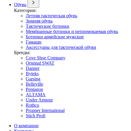
Обувь
Категории:
Летняя тактическая обувь
Зимняя обувь
Тактические ботинки
Мембранные ботинки и непромокаемая обувь
Ботинки армейские мужские
Гамаши
Аксессуары для тактической обуви
Бренды:
Cove Shoe Company
Original SWAT
Danner
Byteks
Garsing
Belleville
Pentagon
ALTAMA
Under Armour
Rothco
Propper International
Stich Profi
О компании
Контакты