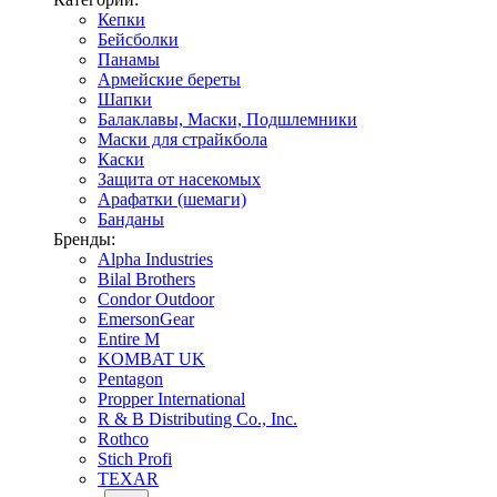
Кепки
Бейсболки
Панамы
Армейские береты
Шапки
Балаклавы, Маски, Подшлемники
Маски для страйкбола
Каски
Защита от насекомых
Арафатки (шемаги)
Банданы
Бренды:
Alpha Industries
Bilal Brothers
Condor Outdoor
EmersonGear
Entire M
KOMBAT UK
Pentagon
Propper International
R & B Distributing Co., Inc.
Rothco
Stich Profi
TEXAR