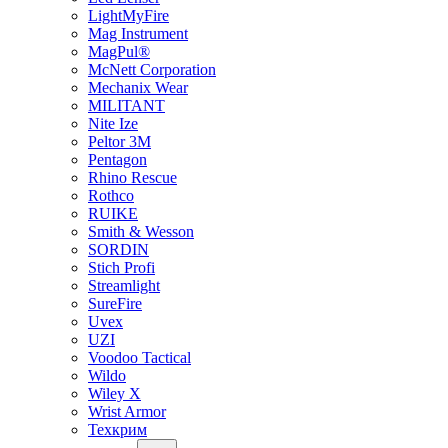
LightMyFire
Mag Instrument
MagPul®
McNett Corporation
Mechanix Wear
MILITANT
Nite Ize
Peltor 3M
Pentagon
Rhino Rescue
Rothco
RUIKE
Smith & Wesson
SORDIN
Stich Profi
Streamlight
SureFire
Uvex
UZI
Voodoo Tactical
Wildo
Wiley X
Wrist Armor
Техкрим