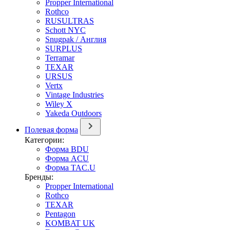
Propper International
Rothco
RUSULTRAS
Schott NYC
Snugpak / Англия
SURPLUS
Terramar
TEXAR
URSUS
Vertx
Vintage Industries
Wiley X
Yakeda Outdoors
Полевая форма
Категории:
Форма BDU
Форма ACU
Форма TAC.U
Бренды:
Propper International
Rothco
TEXAR
Pentagon
KOMBAT UK