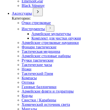
EmersonGear
Black Stingray
Аксессуары
Категории:
Очки стрелковые
Инструменты
Армейские мультитулы
Комплект для чистки оружия
Армейские стрелковые наушники
Фонари тактические
Тактическая медицина
Армейские столовые наборы
Ручки тактические
Тактические часы
Ножи
Тактический Грим
Компасы
Оптика
Газовые баллончики
Армейские фляги и гидраторы
Корды
Свистки / Карабины
Химический источник света
Мангалы