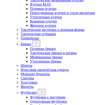
Тактические мембранные куртки
Куртки М-65
Полевые куртки
Повседневные куртки в стиле милитари
Утепленные куртки
Кожаные куртки
Женские куртки
Тактические костюмы и военная форма
Тактические рубашки
Термобелье
Брюки
Полевые брюки
Тактические брюки и штаны
Мембранные брюки
Утепленные брюки
Шорты
Флисовая тактическая одежда
Морские бушлаты
Свитера
Толстовки
Жилеты
Футболки
Футболки с рисунком
Однотонные футболки