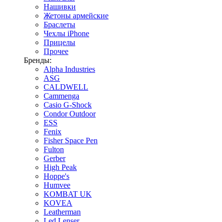
Нашивки
Жетоны армейские
Браслеты
Чехлы iPhone
Прицелы
Прочее
Бренды:
Alpha Industries
ASG
CALDWELL
Cammenga
Casio G-Shock
Condor Outdoor
ESS
Fenix
Fisher Space Pen
Fulton
Gerber
High Peak
Hoppe's
Humvee
KOMBAT UK
KOVEA
Leatherman
Led Lenser