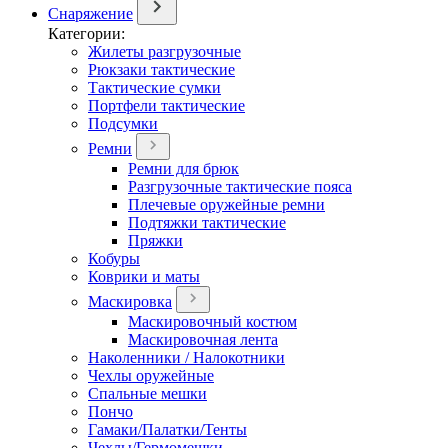
Снаряжение
Категории:
Жилеты разгрузочные
Рюкзаки тактические
Тактические сумки
Портфели тактические
Подсумки
Ремни
Ремни для брюк
Разгрузочные тактические пояса
Плечевые оружейные ремни
Подтяжки тактические
Пряжки
Кобуры
Коврики и маты
Маскировка
Маскировочный костюм
Маскировочная лента
Наколенники / Налокотники
Чехлы оружейные
Спальные мешки
Пончо
Гамаки/Палатки/Тенты
Чехлы/Гермомешки