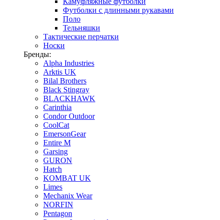
Камуфляжные футболки
Футболки с длинными рукавами
Поло
Тельняшки
Тактические перчатки
Носки
Бренды:
Alpha Industries
Arktis UK
Bilal Brothers
Black Stingray
BLACKHAWK
Carinthia
Condor Outdoor
CoolCat
EmersonGear
Entire M
Garsing
GURON
Hatch
KOMBAT UK
Limes
Mechanix Wear
NORFIN
Pentagon