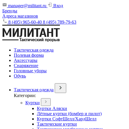
manager@militant.ru
Вход
Бренды
Адреса магазинов
8 (495) 965-60-40
8 (495) 789-79-63
Тактическая одежда
Полевая форма
Аксессуары
Снаряжение
Головные уборы
Обувь
Тактическая одежда
Категории:
Куртки
Куртки Аляски
Лётные куртки (бомбер и пилот)
Куртки СофтШелл/ХардШелл
Тактические куртки