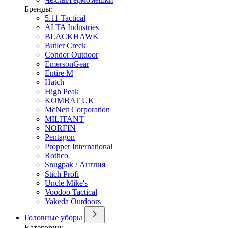
Бренды:
5.11 Tactical
ALTA Industries
BLACKHAWK
Butler Creek
Condor Outdoor
EmersonGear
Entire M
Hatch
High Peak
KOMBAT UK
McNett Corporation
MILITANT
NORFIN
Pentagon
Propper International
Rothco
Snugpak / Англия
Stich Profi
Uncle Mike's
Voodoo Tactical
Yakeda Outdoors
Головные уборы
Категории: