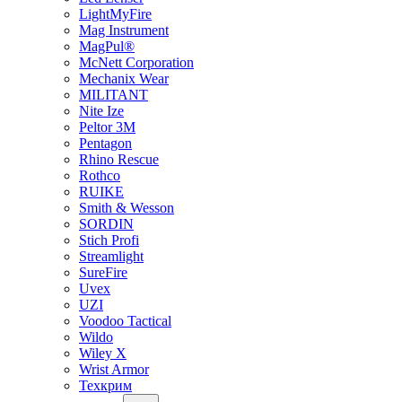
LightMyFire
Mag Instrument
MagPul®
McNett Corporation
Mechanix Wear
MILITANT
Nite Ize
Peltor 3M
Pentagon
Rhino Rescue
Rothco
RUIKE
Smith & Wesson
SORDIN
Stich Profi
Streamlight
SureFire
Uvex
UZI
Voodoo Tactical
Wildo
Wiley X
Wrist Armor
Техкрим