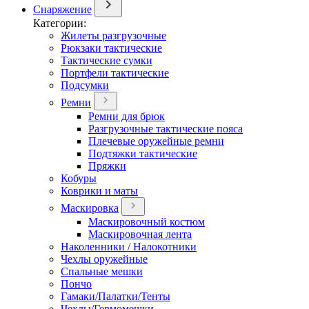
Снаряжение
Категории:
Жилеты разгрузочные
Рюкзаки тактические
Тактические сумки
Портфели тактические
Подсумки
Ремни
Ремни для брюк
Разгрузочные тактические пояса
Плечевые оружейные ремни
Подтяжки тактические
Пряжки
Кобуры
Коврики и маты
Маскировка
Маскировочный костюм
Маскировочная лента
Наколенники / Налокотники
Чехлы оружейные
Спальные мешки
Пончо
Гамаки/Палатки/Тенты
Чехлы/Гермомешки