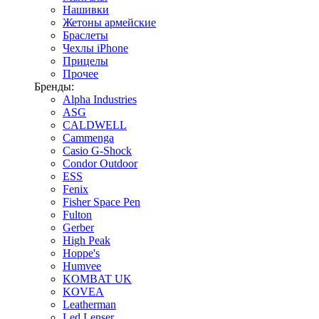
Нашивки
Жетоны армейские
Браслеты
Чехлы iPhone
Прицелы
Прочее
Бренды:
Alpha Industries
ASG
CALDWELL
Cammenga
Casio G-Shock
Condor Outdoor
ESS
Fenix
Fisher Space Pen
Fulton
Gerber
High Peak
Hoppe's
Humvee
KOMBAT UK
KOVEA
Leatherman
Led Lenser