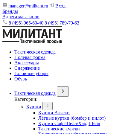
manager@militant.ru
Вход
Бренды
Адреса магазинов
8 (495) 965-60-40
8 (495) 789-79-63
Тактическая одежда
Полевая форма
Аксессуары
Снаряжение
Головные уборы
Обувь
Тактическая одежда
Категории:
Куртки
Куртки Аляски
Лётные куртки (бомбер и пилот)
Куртки СофтШелл/ХардШелл
Тактические куртки