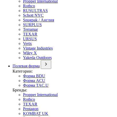
Propper International
Rothco
RUSULTRAS
Schott NYC
Snugpak / Англия
SURPLUS
Terramar
TEXAR
URSUS
Vertx
Vintage Industries
Wiley X
Yakeda Outdoors
Полевая форма
Категории:
Форма BDU
Форма ACU
Форма TAC.U
Бренды:
Propper International
Rothco
TEXAR
Pentagon
KOMBAT UK