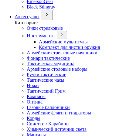
EmersonGear
Black Stingray
Аксессуары
Категории:
Очки стрелковые
Инструменты
Армейские мультитулы
Комплект для чистки оружия
Армейские стрелковые наушники
Фонари тактические
Тактическая медицина
Армейские столовые наборы
Ручки тактические
Тактические часы
Ножи
Тактический Грим
Компасы
Оптика
Газовые баллончики
Армейские фляги и гидраторы
Корды
Свистки / Карабины
Химический источник света
Мангалы