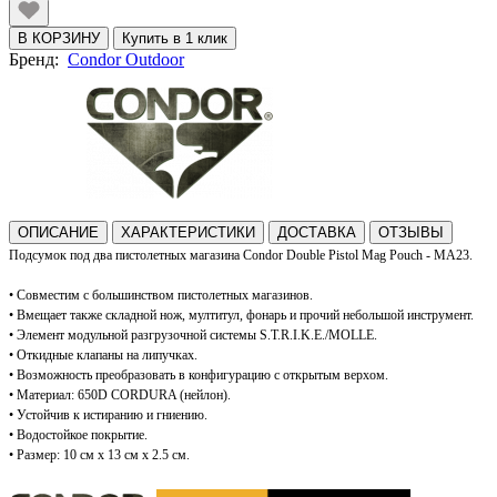
В КОРЗИНУ
Купить в 1 клик
Бренд:
Condor Outdoor
ОПИСАНИЕ
ХАРАКТЕРИСТИКИ
ДОСТАВКА
ОТЗЫВЫ
Подсумок под два пистолетных магазина Condor Double Pistol Mag Pouch - МА23.
• Совместим с большинством пистолетных магазинов.
• Вмещает также складной нож, мултитул, фонарь и прочий небольшой инструмент.
• Элемент модульной разгрузочной системы S.T.R.I.K.E./MOLLE.
• Откидные клапаны на липучках.
• Возможность преобразовать в конфигурацию с открытым верхом.
• Материал: 650D CORDURA (нейлон).
• Устойчив к истиранию и гниению.
• Водостойкое покрытие.
• Размер: 10 см x 13 см x 2.5 см.