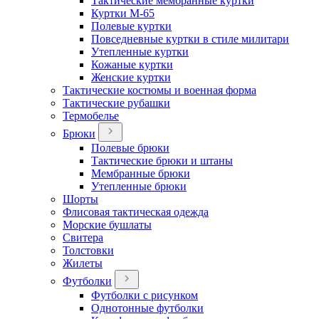
Тактические мембранные куртки
Куртки М-65
Полевые куртки
Повседневные куртки в стиле милитари
Утепленные куртки
Кожаные куртки
Женские куртки
Тактические костюмы и военная форма
Тактические рубашки
Термобелье
Брюки
Полевые брюки
Тактические брюки и штаны
Мембранные брюки
Утепленные брюки
Шорты
Флисовая тактическая одежда
Морские бушлаты
Свитера
Толстовки
Жилеты
Футболки
Футболки с рисунком
Однотонные футболки