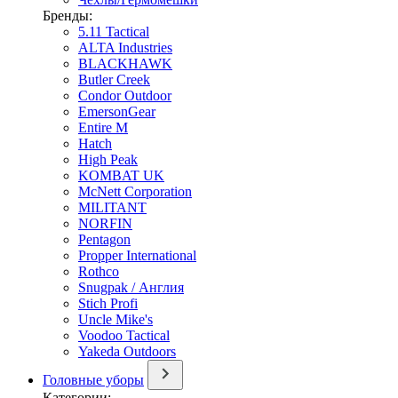
Бренды:
5.11 Tactical
ALTA Industries
BLACKHAWK
Butler Creek
Condor Outdoor
EmersonGear
Entire M
Hatch
High Peak
KOMBAT UK
McNett Corporation
MILITANT
NORFIN
Pentagon
Propper International
Rothco
Snugpak / Англия
Stich Profi
Uncle Mike's
Voodoo Tactical
Yakeda Outdoors
Головные уборы
Категории: