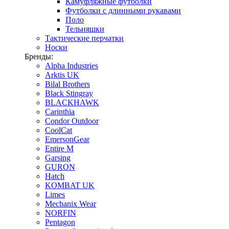
Камуфляжные футболки
Футболки с длинными рукавами
Поло
Тельняшки
Тактические перчатки
Носки
Бренды:
Alpha Industries
Arktis UK
Bilal Brothers
Black Stingray
BLACKHAWK
Carinthia
Condor Outdoor
CoolCat
EmersonGear
Entire M
Garsing
GURON
Hatch
KOMBAT UK
Limes
Mechanix Wear
NORFIN
Pentagon