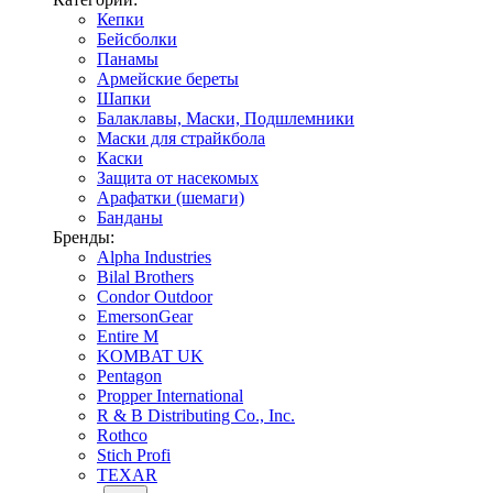
Кепки
Бейсболки
Панамы
Армейские береты
Шапки
Балаклавы, Маски, Подшлемники
Маски для страйкбола
Каски
Защита от насекомых
Арафатки (шемаги)
Банданы
Бренды:
Alpha Industries
Bilal Brothers
Condor Outdoor
EmersonGear
Entire M
KOMBAT UK
Pentagon
Propper International
R & B Distributing Co., Inc.
Rothco
Stich Profi
TEXAR