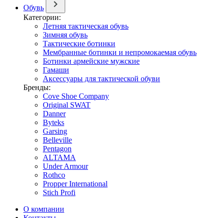
Обувь
Категории:
Летняя тактическая обувь
Зимняя обувь
Тактические ботинки
Мембранные ботинки и непромокаемая обувь
Ботинки армейские мужские
Гамаши
Аксессуары для тактической обуви
Бренды:
Cove Shoe Company
Original SWAT
Danner
Byteks
Garsing
Belleville
Pentagon
ALTAMA
Under Armour
Rothco
Propper International
Stich Profi
О компании
Контакты