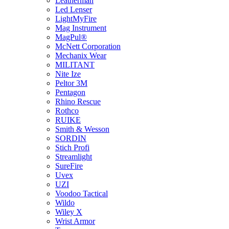
Leatherman
Led Lenser
LightMyFire
Mag Instrument
MagPul®
McNett Corporation
Mechanix Wear
MILITANT
Nite Ize
Peltor 3M
Pentagon
Rhino Rescue
Rothco
RUIKE
Smith & Wesson
SORDIN
Stich Profi
Streamlight
SureFire
Uvex
UZI
Voodoo Tactical
Wildo
Wiley X
Wrist Armor