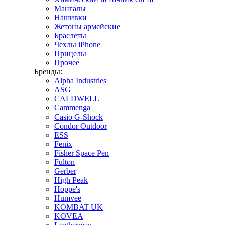
Мангалы
Нашивки
Жетоны армейские
Браслеты
Чехлы iPhone
Прицелы
Прочее
Бренды:
Alpha Industries
ASG
CALDWELL
Cammenga
Casio G-Shock
Condor Outdoor
ESS
Fenix
Fisher Space Pen
Fulton
Gerber
High Peak
Hoppe's
Humvee
KOMBAT UK
KOVEA