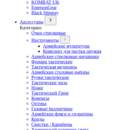
KOMBAT UK
EmersonGear
Black Stingray
Аксессуары
Категории:
Очки стрелковые
Инструменты
Армейские мультитулы
Комплект для чистки оружия
Армейские стрелковые наушники
Фонари тактические
Тактическая медицина
Армейские столовые наборы
Ручки тактические
Тактические часы
Ножи
Тактический Грим
Компасы
Оптика
Газовые баллончики
Армейские фляги и гидраторы
Корды
Свистки / Карабины
Химический источник света