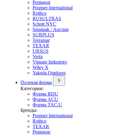
Pentagon
Propper International
Rothco
RUSULTRAS
Schott NYC
Snugpak / Англия
SURPLUS
Terramar
TEXAR
URSUS
Vertx
Vintage Industries
Wiley X
Yakeda Outdoors
Полевая форма
Категории:
Форма BDU
Форма ACU
Форма TAC.U
Бренды:
Propper International
Rothco
TEXAR
Pentagon