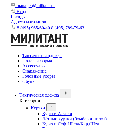
manager@militant.ru
Вход
Бренды
Адреса магазинов
8 (495) 965-60-40
8 (495) 789-79-63
Тактическая одежда
Полевая форма
Аксессуары
Снаряжение
Головные уборы
Обувь
Тактическая одежда
Категории:
Куртки
Куртки Аляски
Лётные куртки (бомбер и пилот)
Куртки СофтШелл/ХардШелл