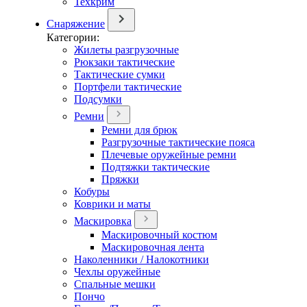
Техкрим
Снаряжение
Категории:
Жилеты разгрузочные
Рюкзаки тактические
Тактические сумки
Портфели тактические
Подсумки
Ремни
Ремни для брюк
Разгрузочные тактические пояса
Плечевые оружейные ремни
Подтяжки тактические
Пряжки
Кобуры
Коврики и маты
Маскировка
Маскировочный костюм
Маскировочная лента
Наколенники / Налокотники
Чехлы оружейные
Спальные мешки
Пончо