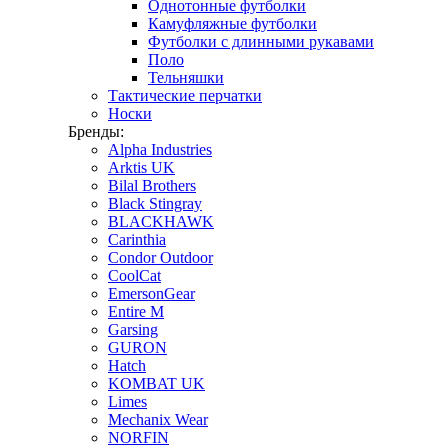
Однотонные футболки
Камуфляжные футболки
Футболки с длинными рукавами
Поло
Тельняшки
Тактические перчатки
Носки
Бренды:
Alpha Industries
Arktis UK
Bilal Brothers
Black Stingray
BLACKHAWK
Carinthia
Condor Outdoor
CoolCat
EmersonGear
Entire M
Garsing
GURON
Hatch
KOMBAT UK
Limes
Mechanix Wear
NORFIN