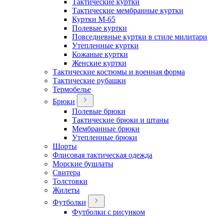
Тактические куртки
Тактические мембранные куртки
Куртки М-65
Полевые куртки
Повседневные куртки в стиле милитари
Утепленные куртки
Кожаные куртки
Женские куртки
Тактические костюмы и военная форма
Тактические рубашки
Термобелье
Брюки
Полевые брюки
Тактические брюки и штаны
Мембранные брюки
Утепленные брюки
Шорты
Флисовая тактическая одежда
Морские бушлаты
Свитера
Толстовки
Жилеты
Футболки
Футболки с рисунком