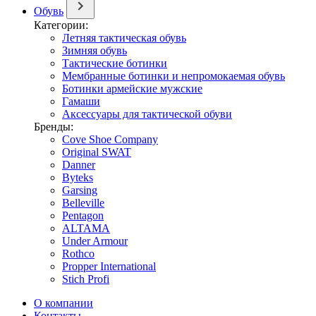
Обувь
Категории:
Летняя тактическая обувь
Зимняя обувь
Тактические ботинки
Мембранные ботинки и непромокаемая обувь
Ботинки армейские мужские
Гамаши
Аксессуары для тактической обуви
Бренды:
Cove Shoe Company
Original SWAT
Danner
Byteks
Garsing
Belleville
Pentagon
ALTAMA
Under Armour
Rothco
Propper International
Stich Profi
О компании
Контакты