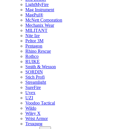
LightMyFire
Mag Instrument
MagPul®
McNett Corporation
Mechanix Wear
MILITANT
Nite Ize
Peltor 3M
Pentagon
Rhino Rescue
Rothco
RUIKE
Smith & Wesson
SORDIN
Stich Profi
Streamlight
SureFire
Uvex
UZI
Voodoo Tactical
Wildo
Wiley X
Wrist Armor
Техкрим