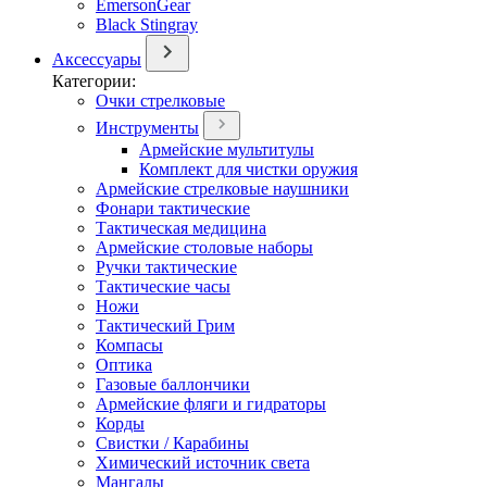
EmersonGear
Black Stingray
Аксессуары
Категории:
Очки стрелковые
Инструменты
Армейские мультитулы
Комплект для чистки оружия
Армейские стрелковые наушники
Фонари тактические
Тактическая медицина
Армейские столовые наборы
Ручки тактические
Тактические часы
Ножи
Тактический Грим
Компасы
Оптика
Газовые баллончики
Армейские фляги и гидраторы
Корды
Свистки / Карабины
Химический источник света
Мангалы