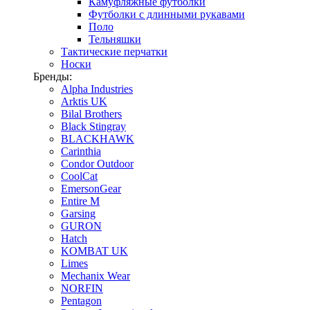
Камуфляжные футболки
Футболки с длинными рукавами
Поло
Тельняшки
Тактические перчатки
Носки
Бренды:
Alpha Industries
Arktis UK
Bilal Brothers
Black Stingray
BLACKHAWK
Carinthia
Condor Outdoor
CoolCat
EmersonGear
Entire M
Garsing
GURON
Hatch
KOMBAT UK
Limes
Mechanix Wear
NORFIN
Pentagon