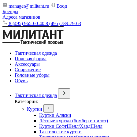
manager@militant.ru
Вход
Бренды
Адреса магазинов
8 (495) 965-60-40
8 (495) 789-79-63
Тактическая одежда
Полевая форма
Аксессуары
Снаряжение
Головные уборы
Обувь
Тактическая одежда
Категории:
Куртки
Куртки Аляски
Лётные куртки (бомбер и пилот)
Куртки СофтШелл/ХардШелл
Тактические куртки