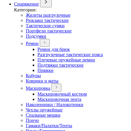
Снаряжение
Категории:
Жилеты разгрузочные
Рюкзаки тактические
Тактические сумки
Портфели тактические
Подсумки
Ремни
Ремни для брюк
Разгрузочные тактические пояса
Плечевые оружейные ремни
Подтяжки тактические
Пряжки
Кобуры
Коврики и маты
Маскировка
Маскировочный костюм
Маскировочная лента
Наколенники / Налокотники
Чехлы оружейные
Спальные мешки
Пончо
Гамаки/Палатки/Тенты
Чехлы/Гермомешки