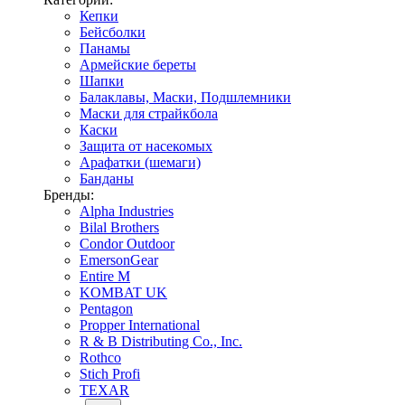
Кепки
Бейсболки
Панамы
Армейские береты
Шапки
Балаклавы, Маски, Подшлемники
Маски для страйкбола
Каски
Защита от насекомых
Арафатки (шемаги)
Банданы
Бренды:
Alpha Industries
Bilal Brothers
Condor Outdoor
EmersonGear
Entire M
KOMBAT UK
Pentagon
Propper International
R & B Distributing Co., Inc.
Rothco
Stich Profi
TEXAR