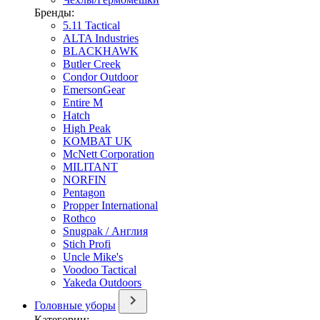
Бренды:
5.11 Tactical
ALTA Industries
BLACKHAWK
Butler Creek
Condor Outdoor
EmersonGear
Entire M
Hatch
High Peak
KOMBAT UK
McNett Corporation
MILITANT
NORFIN
Pentagon
Propper International
Rothco
Snugpak / Англия
Stich Profi
Uncle Mike's
Voodoo Tactical
Yakeda Outdoors
Головные уборы
Категории: