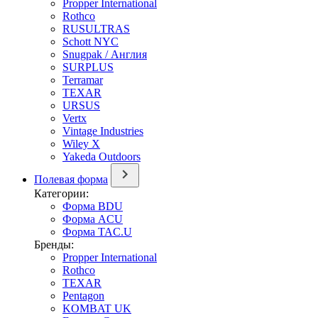
Propper International
Rothco
RUSULTRAS
Schott NYC
Snugpak / Англия
SURPLUS
Terramar
TEXAR
URSUS
Vertx
Vintage Industries
Wiley X
Yakeda Outdoors
Полевая форма
Категории:
Форма BDU
Форма ACU
Форма TAC.U
Бренды:
Propper International
Rothco
TEXAR
Pentagon
KOMBAT UK