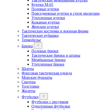
Тактические мембранные куртки
Куртки М-65
Полевые куртки
Повседневные куртки в стиле милитари
Утепленные куртки
Кожаные куртки
Женские куртки
Тактические костюмы и военная форма
Тактические рубашки
Термобелье
Брюки
Полевые брюки
Тактические брюки и штаны
Мембранные брюки
Утепленные брюки
Шорты
Флисовая тактическая одежда
Морские бушлаты
Свитера
Толстовки
Жилеты
Футболки
Футболки с рисунком
Однотонные футболки