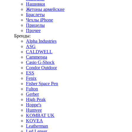
Нашивки
Жетоны армейские
Браслеты
Чехлы iPhone
Прицелы
Прочее
Бренды:
Alpha Industries
ASG
CALDWELL
Cammenga
Casio G-Shock
Condor Outdoor
ESS
Fenix
Fisher Space Pen
Fulton
Gerber
High Peak
Hoppe's
Humvee
KOMBAT UK
KOVEA
Leatherman
Led Lenser