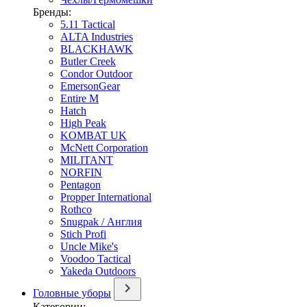
Бренды:
5.11 Tactical
ALTA Industries
BLACKHAWK
Butler Creek
Condor Outdoor
EmersonGear
Entire M
Hatch
High Peak
KOMBAT UK
McNett Corporation
MILITANT
NORFIN
Pentagon
Propper International
Rothco
Snugpak / Англия
Stich Profi
Uncle Mike's
Voodoo Tactical
Yakeda Outdoors
Головные уборы
Категории: