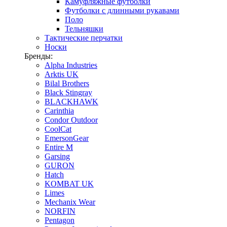
Камуфляжные футболки
Футболки с длинными рукавами
Поло
Тельняшки
Тактические перчатки
Носки
Бренды:
Alpha Industries
Arktis UK
Bilal Brothers
Black Stingray
BLACKHAWK
Carinthia
Condor Outdoor
CoolCat
EmersonGear
Entire M
Garsing
GURON
Hatch
KOMBAT UK
Limes
Mechanix Wear
NORFIN
Pentagon