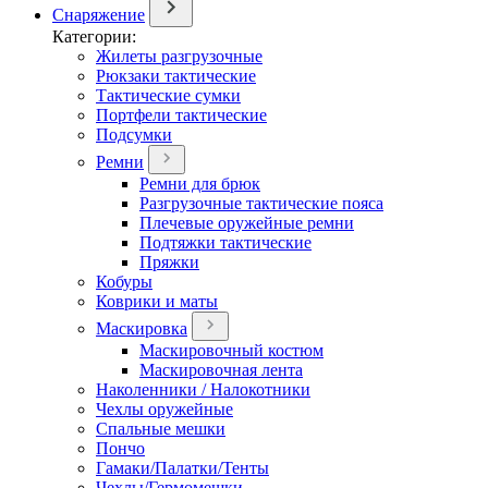
Снаряжение
Категории:
Жилеты разгрузочные
Рюкзаки тактические
Тактические сумки
Портфели тактические
Подсумки
Ремни
Ремни для брюк
Разгрузочные тактические пояса
Плечевые оружейные ремни
Подтяжки тактические
Пряжки
Кобуры
Коврики и маты
Маскировка
Маскировочный костюм
Маскировочная лента
Наколенники / Налокотники
Чехлы оружейные
Спальные мешки
Пончо
Гамаки/Палатки/Тенты
Чехлы/Гермомешки