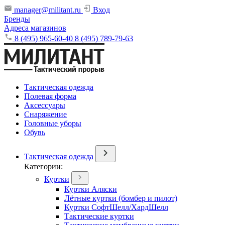
manager@militant.ru
Вход
Бренды
Адреса магазинов
8 (495) 965-60-40
8 (495) 789-79-63
Тактическая одежда
Полевая форма
Аксессуары
Снаряжение
Головные уборы
Обувь
Тактическая одежда
Категории:
Куртки
Куртки Аляски
Лётные куртки (бомбер и пилот)
Куртки СофтШелл/ХардШелл
Тактические куртки