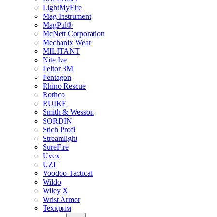
LightMyFire
Mag Instrument
MagPul®
McNett Corporation
Mechanix Wear
MILITANT
Nite Ize
Peltor 3M
Pentagon
Rhino Rescue
Rothco
RUIKE
Smith & Wesson
SORDIN
Stich Profi
Streamlight
SureFire
Uvex
UZI
Voodoo Tactical
Wildo
Wiley X
Wrist Armor
Техкрим