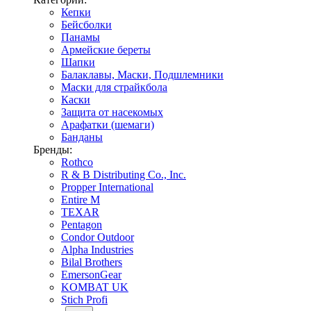
Кепки
Бейсболки
Панамы
Армейские береты
Шапки
Балаклавы, Маски, Подшлемники
Маски для страйкбола
Каски
Защита от насекомых
Арафатки (шемаги)
Банданы
Бренды:
Rothco
R & B Distributing Co., Inc.
Propper International
Entire M
TEXAR
Pentagon
Condor Outdoor
Alpha Industries
Bilal Brothers
EmersonGear
KOMBAT UK
Stich Profi