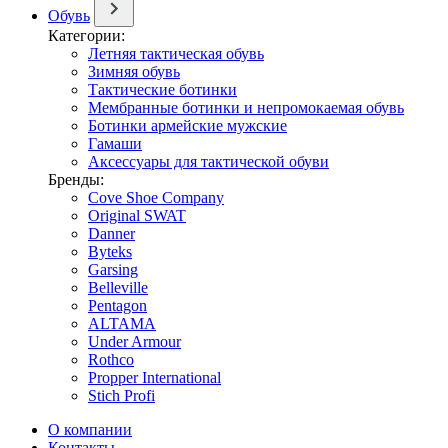
Обувь
Категории:
Летняя тактическая обувь
Зимняя обувь
Тактические ботинки
Мембранные ботинки и непромокаемая обувь
Ботинки армейские мужские
Гамаши
Аксессуары для тактической обуви
Бренды:
Cove Shoe Company
Original SWAT
Danner
Byteks
Garsing
Belleville
Pentagon
ALTAMA
Under Armour
Rothco
Propper International
Stich Profi
О компании
Контакты