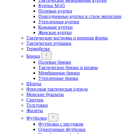
Тактические мембранные куртки
Куртки М-65
Полевые куртки
Повседневные куртки в стиле милитари
Утепленные куртки
Кожаные куртки
Женские куртки
Тактические костюмы и военная форма
Тактические рубашки
Термобелье
Брюки
Полевые брюки
Тактические брюки и штаны
Мембранные брюки
Утепленные брюки
Шорты
Флисовая тактическая одежда
Морские бушлаты
Свитера
Толстовки
Жилеты
Футболки
Футболки с рисунком
Однотонные футболки