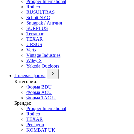
Propper International
Rothco
RUSULTRAS
Schott NYC
Snugpak / Англия
SURPLUS
Terramar
TEXAR
URSUS
Vertx
Vintage Industries
Wiley X
Yakeda Outdoors
Полевая форма
Категории:
Форма BDU
Форма ACU
Форма TAC.U
Бренды:
Propper International
Rothco
TEXAR
Pentagon
KOMBAT UK