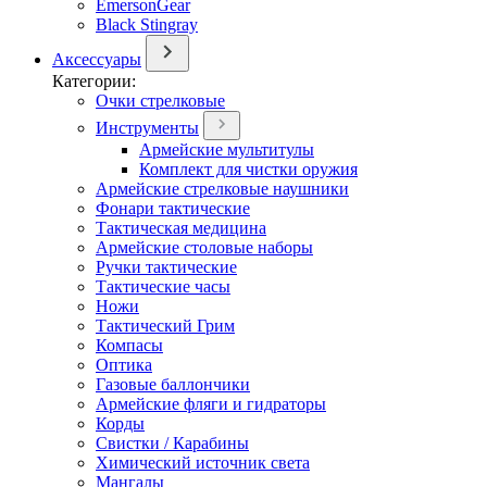
EmersonGear
Black Stingray
Аксессуары
Категории:
Очки стрелковые
Инструменты
Армейские мультитулы
Комплект для чистки оружия
Армейские стрелковые наушники
Фонари тактические
Тактическая медицина
Армейские столовые наборы
Ручки тактические
Тактические часы
Ножи
Тактический Грим
Компасы
Оптика
Газовые баллончики
Армейские фляги и гидраторы
Корды
Свистки / Карабины
Химический источник света
Мангалы