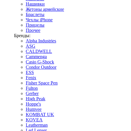
Нашивки
Жетоны армейские
Браслеты
Чехлы iPhone
Прицелы
Прочее
Бренды:
Alpha Industries
ASG
CALDWELL
Cammenga
Casio G-Shock
Condor Outdoor
ESS
Fenix
Fisher Space Pen
Fulton
Gerber
High Peak
Hoppe's
Humvee
KOMBAT UK
KOVEA
Leatherman
Led Lenser