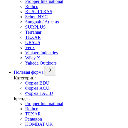
Propper International
Rothco
RUSULTRAS
Schott NYC
Snugpak / Англия
SURPLUS
Terramar
TEXAR
URSUS
Vertx
Vintage Industries
Wiley X
Yakeda Outdoors
Полевая форма
Категории:
Форма BDU
Форма ACU
Форма TAC.U
Бренды:
Propper International
Rothco
TEXAR
Pentagon
KOMBAT UK