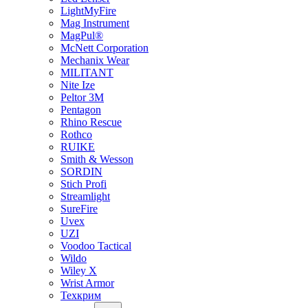
LightMyFire
Mag Instrument
MagPul®
McNett Corporation
Mechanix Wear
MILITANT
Nite Ize
Peltor 3M
Pentagon
Rhino Rescue
Rothco
RUIKE
Smith & Wesson
SORDIN
Stich Profi
Streamlight
SureFire
Uvex
UZI
Voodoo Tactical
Wildo
Wiley X
Wrist Armor
Техкрим