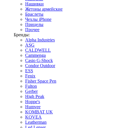
Нашивки
Жетоны армейские
Браслеты
Чехлы iPhone
Прицелы
Прочее
Бренды:
Alpha Industries
ASG
CALDWELL
Cammenga
Casio G-Shock
Condor Outdoor
ESS
Fenix
Fisher Space Pen
Fulton
Gerber
High Peak
Hoppe's
Humvee
KOMBAT UK
KOVEA
Leatherman
Led Lenser