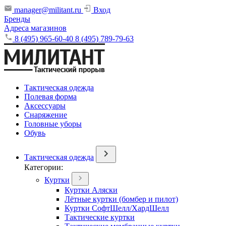
manager@militant.ru
Вход
Бренды
Адреса магазинов
8 (495) 965-60-40
8 (495) 789-79-63
Тактическая одежда
Полевая форма
Аксессуары
Снаряжение
Головные уборы
Обувь
Тактическая одежда
Категории:
Куртки
Куртки Аляски
Лётные куртки (бомбер и пилот)
Куртки СофтШелл/ХардШелл
Тактические куртки