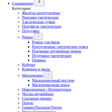
Снаряжение
Категории:
Жилеты разгрузочные
Рюкзаки тактические
Тактические сумки
Портфели тактические
Подсумки
Ремни
Ремни для брюк
Разгрузочные тактические пояса
Плечевые оружейные ремни
Подтяжки тактические
Пряжки
Кобуры
Коврики и маты
Маскировка
Маскировочный костюм
Маскировочная лента
Наколенники / Налокотники
Чехлы оружейные
Спальные мешки
Пончо
Гамаки/Палатки/Тенты
Чехлы/Гермомешки