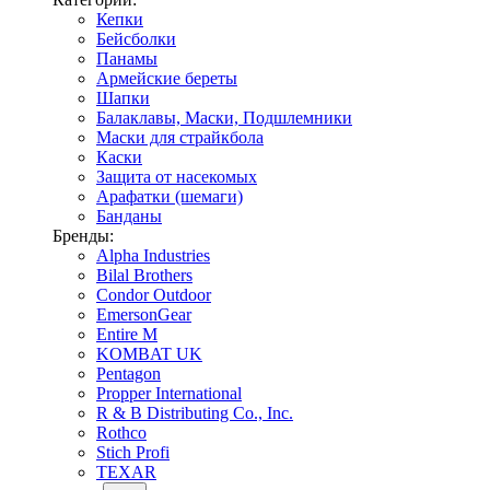
Кепки
Бейсболки
Панамы
Армейские береты
Шапки
Балаклавы, Маски, Подшлемники
Маски для страйкбола
Каски
Защита от насекомых
Арафатки (шемаги)
Банданы
Бренды:
Alpha Industries
Bilal Brothers
Condor Outdoor
EmersonGear
Entire M
KOMBAT UK
Pentagon
Propper International
R & B Distributing Co., Inc.
Rothco
Stich Profi
TEXAR