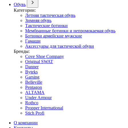
Обувь
Категории:
Летняя тактическая обувь
Зимняя обувь
Тактические ботинки
Мембранные ботинки и непромокаемая обувь
Ботинки армейские мужские
Гамаши
Аксессуары для тактической обуви
Бренды:
Cove Shoe Company
Original SWAT
Danner
Byteks
Garsing
Belleville
Pentagon
ALTAMA
Under Armour
Rothco
Propper International
Stich Profi
О компании
Контакты