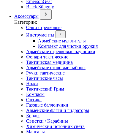
EmersonGear
Black Stingray
Аксессуары
Категории:
Очки стрелковые
Инструменты
Армейские мультитулы
Комплект для чистки оружия
Армейские стрелковые наушники
Фонари тактические
Тактическая медицина
Армейские столовые наборы
Ручки тактические
Тактические часы
Ножи
Тактический Грим
Компасы
Оптика
Газовые баллончики
Армейские фляги и гидраторы
Корды
Свистки / Карабины
Химический источник света
Мангалы