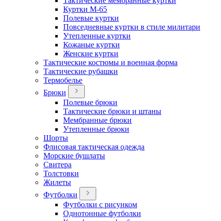
Тактические мембранные куртки
Куртки М-65
Полевые куртки
Повседневные куртки в стиле милитари
Утепленные куртки
Кожаные куртки
Женские куртки
Тактические костюмы и военная форма
Тактические рубашки
Термобелье
Брюки
Полевые брюки
Тактические брюки и штаны
Мембранные брюки
Утепленные брюки
Шорты
Флисовая тактическая одежда
Морские бушлаты
Свитера
Толстовки
Жилеты
Футболки
Футболки с рисунком
Однотонные футболки