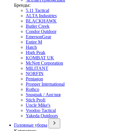
Бренды:
5.11 Tactical
ALTA Industries
BLACKHAWK
Butler Creek
Condor Outdoor
EmersonGear
Entire M
Hatch
High Peak
KOMBAT UK
McNett Corporation
MILITANT
NORFIN
Pentagon
Propper International
Rothco
Snugpak / Англия
Stich Profi
Uncle Mike's
Voodoo Tactical
Yakeda Outdoors
Головные уборы
Категории: