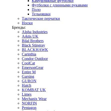
Камуфляжные футболки
Футболки с длинными рукавами
Поло
Тельняшки
Тактические перчатки
Носки
Бренды:
Alpha Industries
Arktis UK
Bilal Brothers
Black Stingray
BLACKHAWK
Carinthia
Condor Outdoor
CoolCat
EmersonGear
Entire M
Garsing
GURON
Hatch
KOMBAT UK
Limes
Mechanix Wear
NORFIN
Pentagon