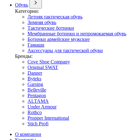
Обувь
Категории:
Летняя тактическая обувь
Зимняя обувь
Тактические ботинки
Мембранные ботинки и непромокаемая обувь
Ботинки армейские мужские
Гамаши
Аксессуары для тактической обуви
Бренды:
Cove Shoe Company
Original SWAT
Danner
Byteks
Garsing
Belleville
Pentagon
ALTAMA
Under Armour
Rothco
Propper International
Stich Profi
О компании
Контакты