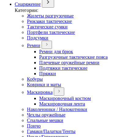
Снаряжение
Категории:
Жилеты разгрузочные
Рюкзаки тактические
Тактические сумки
Портфели тактические
Подсумки
Ремни
Ремни для брюк
Разгрузочные тактические пояса
Плечевые оружейные ремни
Подтяжки тактические
Пряжки
Кобуры
Коврики и маты
Маскировка
Маскировочный костюм
Маскировочная лента
Наколенники / Налокотники
Чехлы оружейные
Спальные мешки
Пончо
Гамаки/Палатки/Тенты
Чехлы/Гермомешки