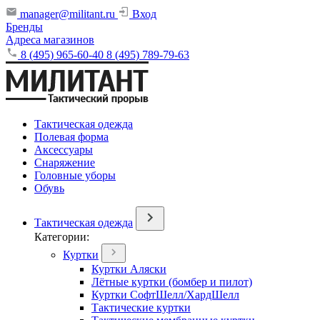
manager@militant.ru
Вход
Бренды
Адреса магазинов
8 (495) 965-60-40
8 (495) 789-79-63
Тактическая одежда
Полевая форма
Аксессуары
Снаряжение
Головные уборы
Обувь
Тактическая одежда
Категории:
Куртки
Куртки Аляски
Лётные куртки (бомбер и пилот)
Куртки СофтШелл/ХардШелл
Тактические куртки