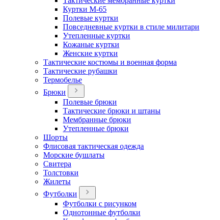
Тактические мембранные куртки
Куртки М-65
Полевые куртки
Повседневные куртки в стиле милитари
Утепленные куртки
Кожаные куртки
Женские куртки
Тактические костюмы и военная форма
Тактические рубашки
Термобелье
Брюки
Полевые брюки
Тактические брюки и штаны
Мембранные брюки
Утепленные брюки
Шорты
Флисовая тактическая одежда
Морские бушлаты
Свитера
Толстовки
Жилеты
Футболки
Футболки с рисунком
Однотонные футболки