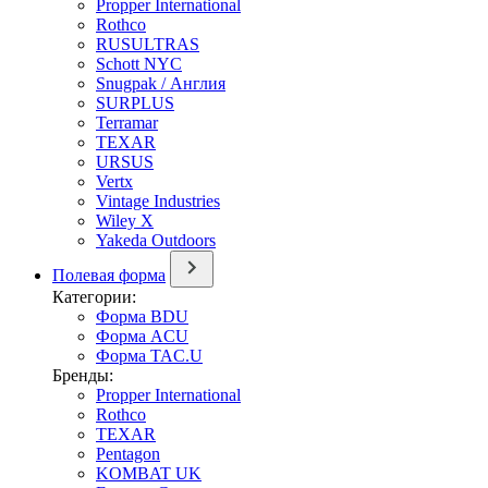
Propper International
Rothco
RUSULTRAS
Schott NYC
Snugpak / Англия
SURPLUS
Terramar
TEXAR
URSUS
Vertx
Vintage Industries
Wiley X
Yakeda Outdoors
Полевая форма
Категории:
Форма BDU
Форма ACU
Форма TAC.U
Бренды:
Propper International
Rothco
TEXAR
Pentagon
KOMBAT UK