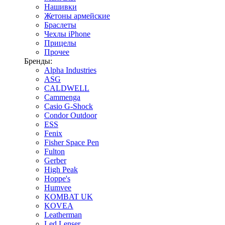
Нашивки
Жетоны армейские
Браслеты
Чехлы iPhone
Прицелы
Прочее
Бренды:
Alpha Industries
ASG
CALDWELL
Cammenga
Casio G-Shock
Condor Outdoor
ESS
Fenix
Fisher Space Pen
Fulton
Gerber
High Peak
Hoppe's
Humvee
KOMBAT UK
KOVEA
Leatherman
Led Lenser