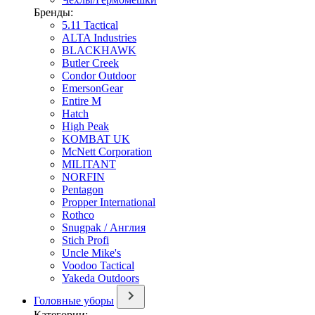
Бренды:
5.11 Tactical
ALTA Industries
BLACKHAWK
Butler Creek
Condor Outdoor
EmersonGear
Entire M
Hatch
High Peak
KOMBAT UK
McNett Corporation
MILITANT
NORFIN
Pentagon
Propper International
Rothco
Snugpak / Англия
Stich Profi
Uncle Mike's
Voodoo Tactical
Yakeda Outdoors
Головные уборы
Категории: