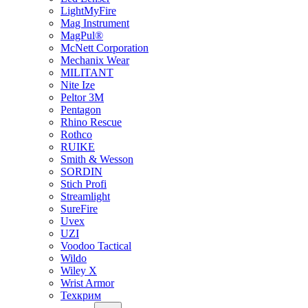
LightMyFire
Mag Instrument
MagPul®
McNett Corporation
Mechanix Wear
MILITANT
Nite Ize
Peltor 3M
Pentagon
Rhino Rescue
Rothco
RUIKE
Smith & Wesson
SORDIN
Stich Profi
Streamlight
SureFire
Uvex
UZI
Voodoo Tactical
Wildo
Wiley X
Wrist Armor
Техкрим