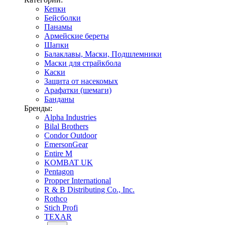
Кепки
Бейсболки
Панамы
Армейские береты
Шапки
Балаклавы, Маски, Подшлемники
Маски для страйкбола
Каски
Защита от насекомых
Арафатки (шемаги)
Банданы
Бренды:
Alpha Industries
Bilal Brothers
Condor Outdoor
EmersonGear
Entire M
KOMBAT UK
Pentagon
Propper International
R & B Distributing Co., Inc.
Rothco
Stich Profi
TEXAR