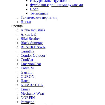
Камуфляжные футболки
Футболки с длинными рукавами
Поло
Тельняшки
Тактические перчатки
Носки
Бренды:
Alpha Industries
Arktis UK
Bilal Brothers
Black Stingray
BLACKHAWK
Carinthia
Condor Outdoor
CoolCat
EmersonGear
Entire M
Garsing
GURON
Hatch
KOMBAT UK
Limes
Mechanix Wear
NORFIN
Pentagon