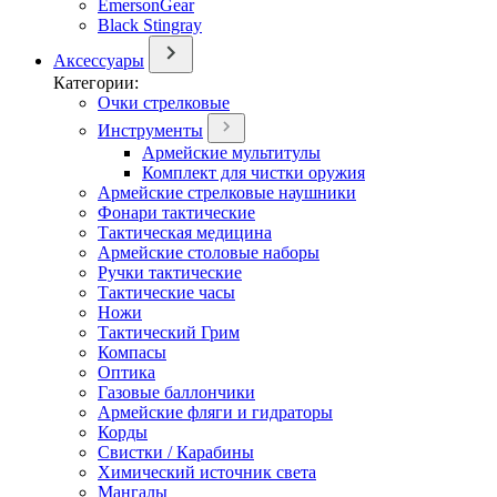
EmersonGear
Black Stingray
Аксессуары
Категории:
Очки стрелковые
Инструменты
Армейские мультитулы
Комплект для чистки оружия
Армейские стрелковые наушники
Фонари тактические
Тактическая медицина
Армейские столовые наборы
Ручки тактические
Тактические часы
Ножи
Тактический Грим
Компасы
Оптика
Газовые баллончики
Армейские фляги и гидраторы
Корды
Свистки / Карабины
Химический источник света
Мангалы