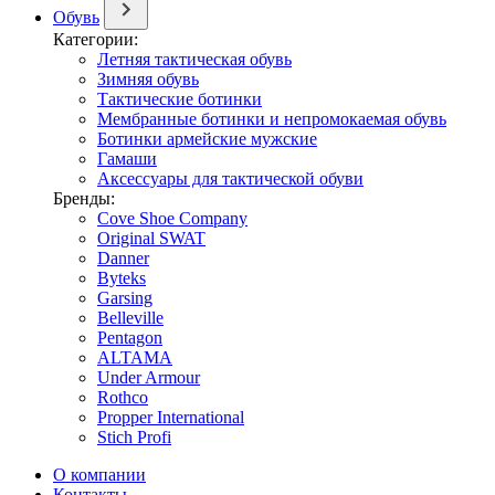
Обувь
Категории:
Летняя тактическая обувь
Зимняя обувь
Тактические ботинки
Мембранные ботинки и непромокаемая обувь
Ботинки армейские мужские
Гамаши
Аксессуары для тактической обуви
Бренды:
Cove Shoe Company
Original SWAT
Danner
Byteks
Garsing
Belleville
Pentagon
ALTAMA
Under Armour
Rothco
Propper International
Stich Profi
О компании
Контакты