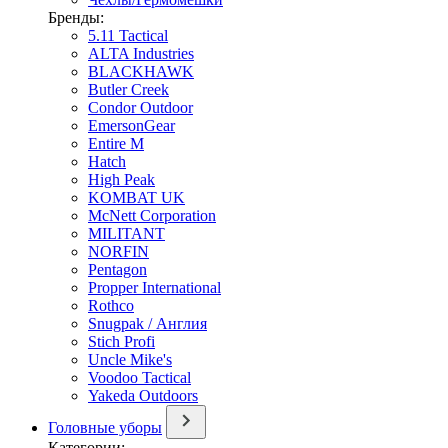
Бренды:
5.11 Tactical
ALTA Industries
BLACKHAWK
Butler Creek
Condor Outdoor
EmersonGear
Entire M
Hatch
High Peak
KOMBAT UK
McNett Corporation
MILITANT
NORFIN
Pentagon
Propper International
Rothco
Snugpak / Англия
Stich Profi
Uncle Mike's
Voodoo Tactical
Yakeda Outdoors
Головные уборы
Категории: