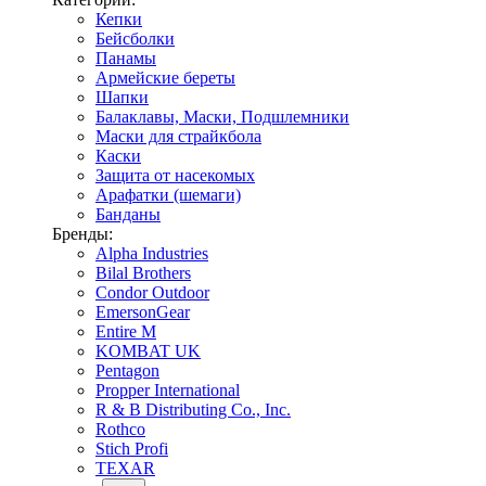
Кепки
Бейсболки
Панамы
Армейские береты
Шапки
Балаклавы, Маски, Подшлемники
Маски для страйкбола
Каски
Защита от насекомых
Арафатки (шемаги)
Банданы
Бренды:
Alpha Industries
Bilal Brothers
Condor Outdoor
EmersonGear
Entire M
KOMBAT UK
Pentagon
Propper International
R & B Distributing Co., Inc.
Rothco
Stich Profi
TEXAR