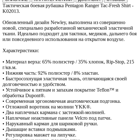
Тактическая боевая рубашка Pentagon Ranger Tac-Fresh Shirt -
K02013.
Обновленный дизайн Newley, выполнена из совершенно
новой, специально разработанной механической эластичной
ткани. Идеально подходит для тактики, медиков, дальнего боя
или повседневного использования на открытом воздухе.
Характеристики:
• Материал верха: 65% полиэстер / 35% хлопок, Rip-Stop, 215
г/кв.м.
• Нижняя часть: 92% полиэстер / 8% эластан.
• Быстросохнущая эластичная ткань, отличающаяся своей
долговечностью и удобством.
• Устойчивое к пятнам и запахам покрытие Teflon™ и
обработка Dupont®.
• Современная эргономичная анатомическая подгонка.
• Отложной воротник на молнии YKK®.
• Два наплечных кармана с застежкой-молнией.
• Наплечные неактивные панели Velcro под патчи.
• Нарукавный карман для шариковой ручки.
• Дышащие вставки подмышками.
• Регулировка манжет на липучке.