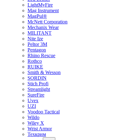
LightMyFire
Mag Instrument
MagPul®
McNett Corporation
Mechanix Wear
MILITANT
Nite Ize
Peltor 3M
Pentagon
Rhino Rescue
Rothco
RUIKE
Smith & Wesson
SORDIN
Stich Profi
Streamlight
SureFire
Uvex
UZI
Voodoo Tactical
Wildo
Wiley X
Wrist Armor
Техкрим