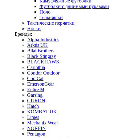
Камуфляжные футболки
Футболки с длинными рукавами
Поло
Тельняшки
Тактические перчатки
Носки
Бренды:
Alpha Industries
Arktis UK
Bilal Brothers
Black Stingray
BLACKHAWK
Carinthia
Condor Outdoor
CoolCat
EmersonGear
Entire M
Garsing
GURON
Hatch
KOMBAT UK
Limes
Mechanix Wear
NORFIN
Pentagon