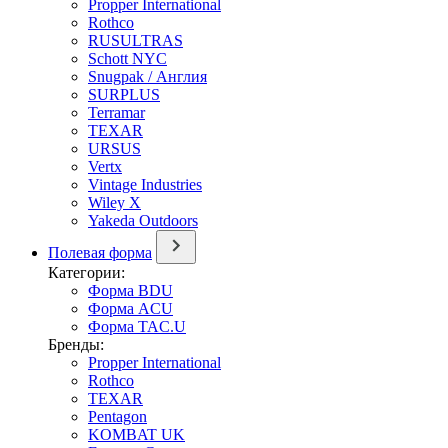
Propper International
Rothco
RUSULTRAS
Schott NYC
Snugpak / Англия
SURPLUS
Terramar
TEXAR
URSUS
Vertx
Vintage Industries
Wiley X
Yakeda Outdoors
Полевая форма
Категории:
Форма BDU
Форма ACU
Форма TAC.U
Бренды:
Propper International
Rothco
TEXAR
Pentagon
KOMBAT UK