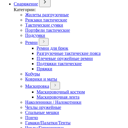
Снаряжение
Категории:
Жилеты разгрузочные
Рюкзаки тактические
Тактические сумки
Портфели тактические
Подсумки
Ремни
Ремни для брюк
Разгрузочные тактические пояса
Плечевые оружейные ремни
Подтяжки тактические
Пряжки
Кобуры
Коврики и маты
Маскировка
Маскировочный костюм
Маскировочная лента
Наколенники / Налокотники
Чехлы оружейные
Спальные мешки
Пончо
Гамаки/Палатки/Тенты
Чехлы/Гермомешки