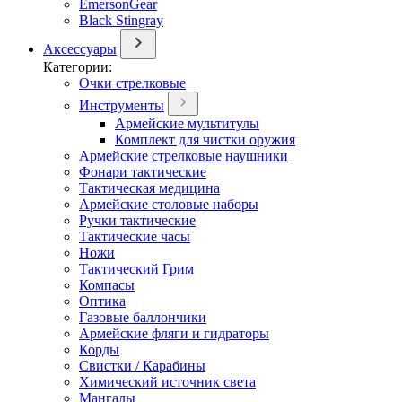
EmersonGear
Black Stingray
Аксессуары
Категории:
Очки стрелковые
Инструменты
Армейские мультитулы
Комплект для чистки оружия
Армейские стрелковые наушники
Фонари тактические
Тактическая медицина
Армейские столовые наборы
Ручки тактические
Тактические часы
Ножи
Тактический Грим
Компасы
Оптика
Газовые баллончики
Армейские фляги и гидраторы
Корды
Свистки / Карабины
Химический источник света
Мангалы