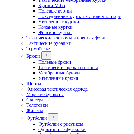
Тактические мембранные куртки
Куртки М-65
Полевые куртки
Повседневные куртки в стиле милитари
Утепленные куртки
Кожаные куртки
Женские куртки
Тактические костюмы и военная форма
Тактические рубашки
Термобелье
Брюки
Полевые брюки
Тактические брюки и штаны
Мембранные брюки
Утепленные брюки
Шорты
Флисовая тактическая одежда
Морские бушлаты
Свитера
Толстовки
Жилеты
Футболки
Футболки с рисунком
Однотонные футболки