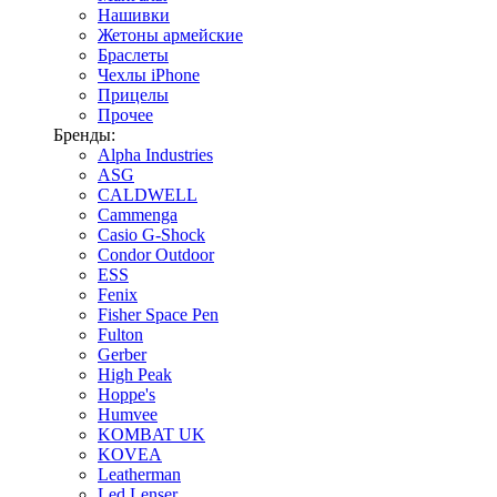
Нашивки
Жетоны армейские
Браслеты
Чехлы iPhone
Прицелы
Прочее
Бренды:
Alpha Industries
ASG
CALDWELL
Cammenga
Casio G-Shock
Condor Outdoor
ESS
Fenix
Fisher Space Pen
Fulton
Gerber
High Peak
Hoppe's
Humvee
KOMBAT UK
KOVEA
Leatherman
Led Lenser