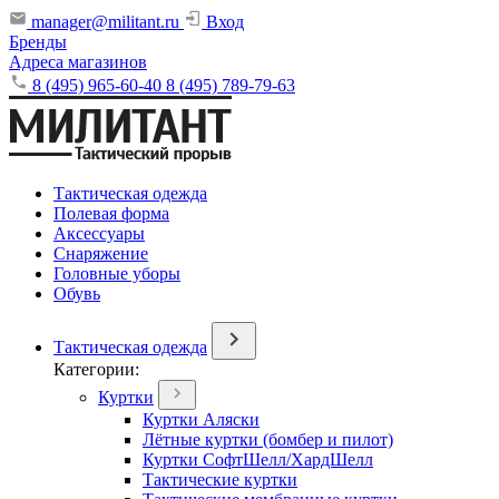
manager@militant.ru
Вход
Бренды
Адреса магазинов
8 (495) 965-60-40
8 (495) 789-79-63
Тактическая одежда
Полевая форма
Аксессуары
Снаряжение
Головные уборы
Обувь
Тактическая одежда
Категории:
Куртки
Куртки Аляски
Лётные куртки (бомбер и пилот)
Куртки СофтШелл/ХардШелл
Тактические куртки