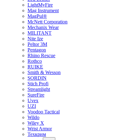
LightMyFire
Mag Instrument
MagPul®
McNett Corporation
Mechanix Wear
MILITANT
Nite Ize
Peltor 3M
Pentagon
Rhino Rescue
Rothco
RUIKE
Smith & Wesson
SORDIN
Stich Profi
Streamlight
SureFire
Uvex
UZI
Voodoo Tactical
Wildo
Wiley X
Wrist Armor
Техкрим