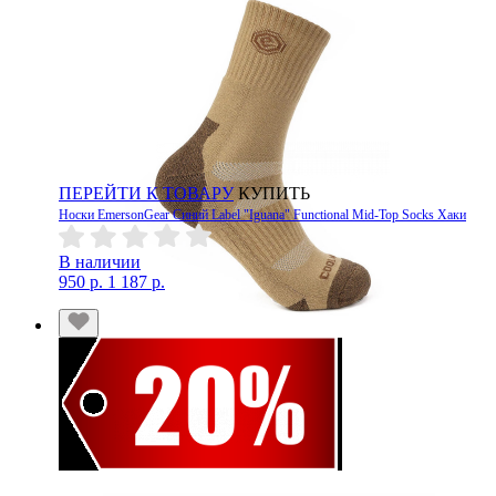
ПЕРЕЙТИ К ТОВАРУ
КУПИТЬ
Носки EmersonGear Синий Label "Iguana" Functional Mid-Top Socks Хаки
В наличии
950 р.
1 187 р.