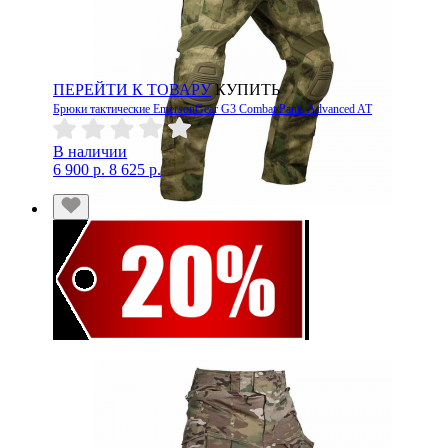
ПЕРЕЙТИ К ТОВАРУ
КУПИТЬ
Брюки тактические EmersonGear G3 Combat Pants Advanced AT
В наличии
6 900 р.
8 625 р.