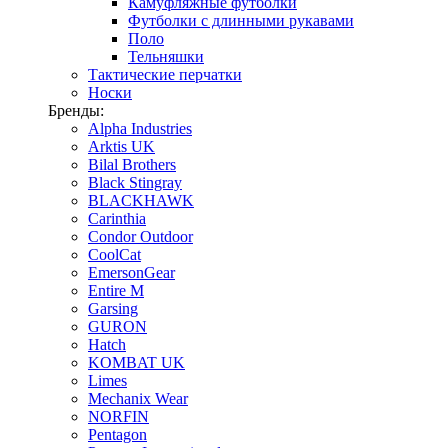
Камуфляжные футболки
Футболки с длинными рукавами
Поло
Тельняшки
Тактические перчатки
Носки
Бренды:
Alpha Industries
Arktis UK
Bilal Brothers
Black Stingray
BLACKHAWK
Carinthia
Condor Outdoor
CoolCat
EmersonGear
Entire M
Garsing
GURON
Hatch
KOMBAT UK
Limes
Mechanix Wear
NORFIN
Pentagon