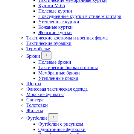
Тактические мембранные куртки
Куртки М-65
Полевые куртки
Повседневные куртки в стиле милитари
Утепленные куртки
Кожаные куртки
Женские куртки
Тактические костюмы и военная форма
Тактические рубашки
Термобелье
Брюки
Полевые брюки
Тактические брюки и штаны
Мембранные брюки
Утепленные брюки
Шорты
Флисовая тактическая одежда
Морские бушлаты
Свитера
Толстовки
Жилеты
Футболки
Футболки с рисунком
Однотонные футболки