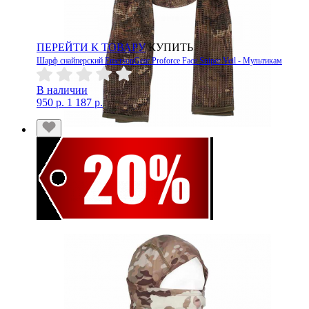
ПЕРЕЙТИ К ТОВАРУ
КУПИТЬ
Шарф снайперский EmersonGear Proforce Face Sniper Veil - Мультикам
В наличии
950 р.
1 187 р.