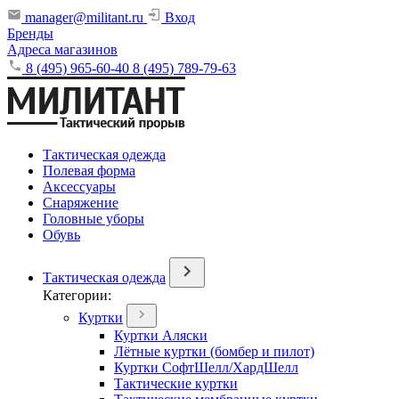
manager@militant.ru
Вход
Бренды
Адреса магазинов
8 (495) 965-60-40
8 (495) 789-79-63
Тактическая одежда
Полевая форма
Аксессуары
Снаряжение
Головные уборы
Обувь
Тактическая одежда
Категории:
Куртки
Куртки Аляски
Лётные куртки (бомбер и пилот)
Куртки СофтШелл/ХардШелл
Тактические куртки