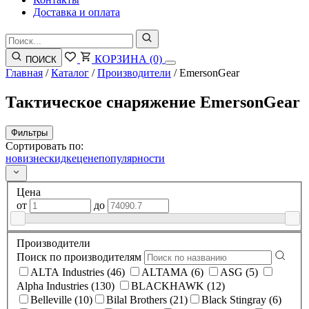
Доставка и оплата
КОРЗИНА
(0)
ПОИСК
Главная
/
Каталог
/
Производители
/
EmersonGear
Тактическое снаряжение EmersonGear
Фильтры
Сортировать по:
новизне
скидке
цене
популярности
Цена
от
до
Производители
Поиск по производителям
ALTA Industries (46)
ALTAMA (6)
ASG (5)
Alpha Industries (130)
BLACKHAWK (12)
Belleville (10)
Bilal Brothers (21)
Black Stingray (6)