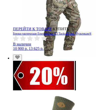
ПЕРЕЙТИ К ТОВАРУ
КУПИТЬ
Брюки тактические EmersonGear G3 Tactical Pants Мультикам®
В наличии
10 900 р.
13 625 р.