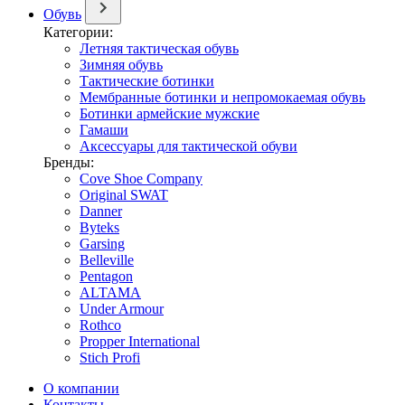
Обувь
Категории:
Летняя тактическая обувь
Зимняя обувь
Тактические ботинки
Мембранные ботинки и непромокаемая обувь
Ботинки армейские мужские
Гамаши
Аксессуары для тактической обуви
Бренды:
Cove Shoe Company
Original SWAT
Danner
Byteks
Garsing
Belleville
Pentagon
ALTAMA
Under Armour
Rothco
Propper International
Stich Profi
О компании
Контакты