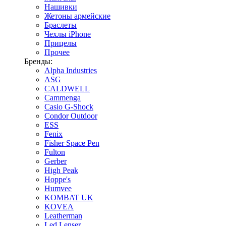
Нашивки
Жетоны армейские
Браслеты
Чехлы iPhone
Прицелы
Прочее
Бренды:
Alpha Industries
ASG
CALDWELL
Cammenga
Casio G-Shock
Condor Outdoor
ESS
Fenix
Fisher Space Pen
Fulton
Gerber
High Peak
Hoppe's
Humvee
KOMBAT UK
KOVEA
Leatherman
Led Lenser