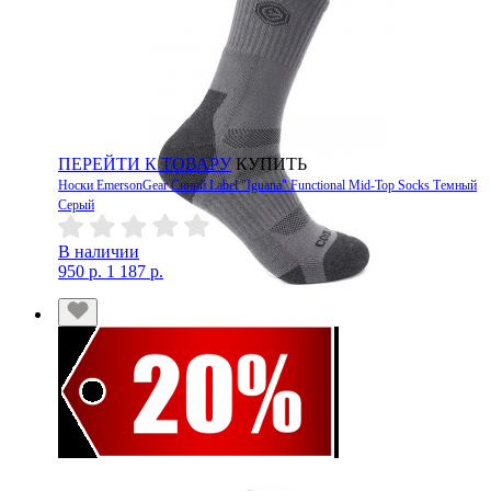
ПЕРЕЙТИ К ТОВАРУ
КУПИТЬ
Носки EmersonGear Синий Label "Iguana" Functional Mid-Top Socks Темный
Серый
В наличии
950 р.
1 187 р.