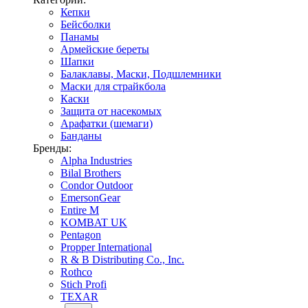
Кепки
Бейсболки
Панамы
Армейские береты
Шапки
Балаклавы, Маски, Подшлемники
Маски для страйкбола
Каски
Защита от насекомых
Арафатки (шемаги)
Банданы
Бренды:
Alpha Industries
Bilal Brothers
Condor Outdoor
EmersonGear
Entire M
KOMBAT UK
Pentagon
Propper International
R & B Distributing Co., Inc.
Rothco
Stich Profi
TEXAR