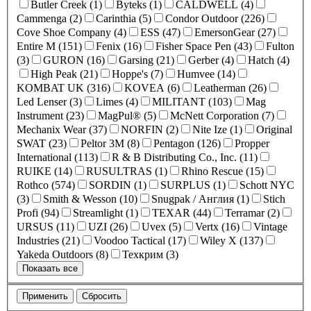
Butler Creek (1)
Byteks (1)
CALDWELL (4)
Cammenga (2)
Carinthia (5)
Condor Outdoor (226)
Cove Shoe Company (4)
ESS (47)
EmersonGear (27)
Entire M (151)
Fenix (16)
Fisher Space Pen (43)
Fulton
(3)
GURON (16)
Garsing (21)
Gerber (4)
Hatch (4)
High Peak (21)
Hoppe's (7)
Humvee (14)
KOMBAT UK (316)
KOVEA (6)
Leatherman (26)
Led Lenser (3)
Limes (4)
MILITANT (103)
Mag
Instrument (23)
MagPul® (5)
McNett Corporation (7)
Mechanix Wear (37)
NORFIN (2)
Nite Ize (1)
Original
SWAT (23)
Peltor 3M (8)
Pentagon (126)
Propper
International (113)
R & B Distributing Co., Inc. (11)
RUIKE (14)
RUSULTRAS (1)
Rhino Rescue (15)
Rothco (574)
SORDIN (1)
SURPLUS (1)
Schott NYC
(3)
Smith & Wesson (10)
Snugpak / Англия (1)
Stich
Profi (94)
Streamlight (1)
TEXAR (44)
Terramar (2)
URSUS (11)
UZI (26)
Uvex (5)
Vertx (16)
Vintage
Industries (21)
Voodoo Tactical (17)
Wiley X (137)
Yakeda Outdoors (8)
Техкрим (3)
Показать все
Применить
Сбросить