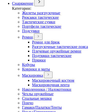
Снаряжение
Категории:
Жилеты разгрузочные
Рюкзаки тактические
Тактические сумки
Портфели тактические
Подсумки
Ремни
Ремни для брюк
Разгрузочные тактические пояса
Плечевые оружейные ремни
Подтяжки тактические
Пряжки
Кобуры
Коврики и маты
Маскировка
Маскировочный костюм
Маскировочная лента
Наколенники / Налокотники
Чехлы оружейные
Спальные мешки
Пончо
Гамаки/Палатки/Тенты
Чехлы/Гермомешки