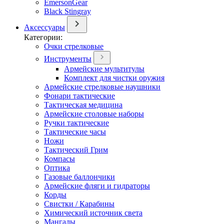
EmersonGear
Black Stingray
Аксессуары
Категории:
Очки стрелковые
Инструменты
Армейские мультитулы
Комплект для чистки оружия
Армейские стрелковые наушники
Фонари тактические
Тактическая медицина
Армейские столовые наборы
Ручки тактические
Тактические часы
Ножи
Тактический Грим
Компасы
Оптика
Газовые баллончики
Армейские фляги и гидраторы
Корды
Свистки / Карабины
Химический источник света
Мангалы