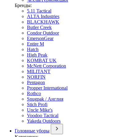
Бренды:
5.11 Tactical
ALTA Industries
BLACKHAWK
Butler Creek
Condor Outdoor
EmersonGear
Entire M
Hatch
High Peak
KOMBAT UK
McNett Corporation
MILITANT
NORFIN
Pentagon
Propper International
Rothco
Snugpak / Англия
Stich Profi
Uncle Mike's
Voodoo Tactical
Yakeda Outdoors
Головные уборы
Категории: