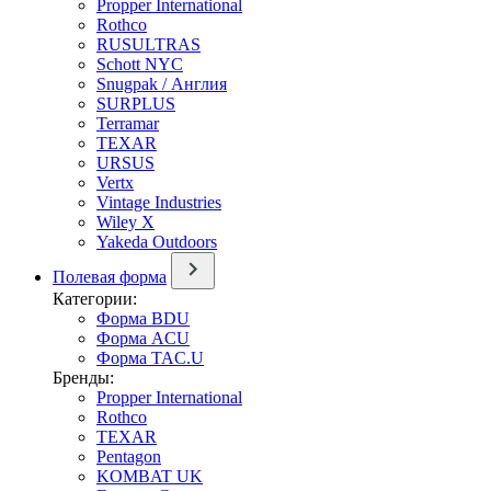
Propper International
Rothco
RUSULTRAS
Schott NYC
Snugpak / Англия
SURPLUS
Terramar
TEXAR
URSUS
Vertx
Vintage Industries
Wiley X
Yakeda Outdoors
Полевая форма
Категории:
Форма BDU
Форма ACU
Форма TAC.U
Бренды:
Propper International
Rothco
TEXAR
Pentagon
KOMBAT UK