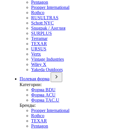
Pentagon
Propper International
Rothco
RUSULTRAS
Schott NYC
Snugpak / Англия
SURPLUS
Terramar
TEXAR
URSUS
Vertx
Vintage Industries
Wiley X
Yakeda Outdoors
Полевая форма
Категории:
Форма BDU
Форма ACU
Форма TAC.U
Бренды:
Propper International
Rothco
TEXAR
Pentagon