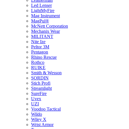
Leatherman
Led Lenser
LightMyFire
Mag Instrument
MagPul®
McNett Corporation
Mechanix Wear
MILITANT
Nite Ize
Peltor 3M
Pentagon
Rhino Rescue
Rothco
RUIKE
Smith & Wesson
SORDIN
Stich Profi
Streamlight
SureFire
Uvex
UZI
Voodoo Tactical
Wildo
Wiley X
Wrist Armor