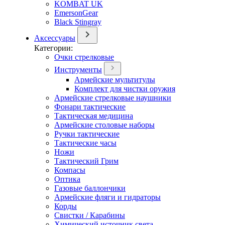
KOMBAT UK
EmersonGear
Black Stingray
Аксессуары
Категории:
Очки стрелковые
Инструменты
Армейские мультитулы
Комплект для чистки оружия
Армейские стрелковые наушники
Фонари тактические
Тактическая медицина
Армейские столовые наборы
Ручки тактические
Тактические часы
Ножи
Тактический Грим
Компасы
Оптика
Газовые баллончики
Армейские фляги и гидраторы
Корды
Свистки / Карабины
Химический источник света