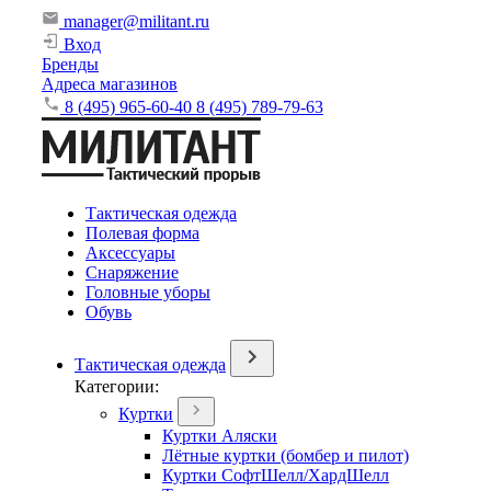
manager@militant.ru
Вход
Бренды
Адреса магазинов
8 (495) 965-60-40
8 (495) 789-79-63
Тактическая одежда
Полевая форма
Аксессуары
Снаряжение
Головные уборы
Обувь
Тактическая одежда
Категории:
Куртки
Куртки Аляски
Лётные куртки (бомбер и пилот)
Куртки СофтШелл/ХардШелл