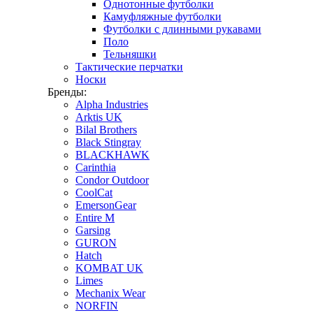
Однотонные футболки
Камуфляжные футболки
Футболки с длинными рукавами
Поло
Тельняшки
Тактические перчатки
Носки
Бренды:
Alpha Industries
Arktis UK
Bilal Brothers
Black Stingray
BLACKHAWK
Carinthia
Condor Outdoor
CoolCat
EmersonGear
Entire M
Garsing
GURON
Hatch
KOMBAT UK
Limes
Mechanix Wear
NORFIN