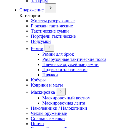
Техкрим
Снаряжение
Категории:
Жилеты разгрузочные
Рюкзаки тактические
Тактические сумки
Портфели тактические
Подсумки
Ремни
Ремни для брюк
Разгрузочные тактические пояса
Плечевые оружейные ремни
Подтяжки тактические
Пряжки
Кобуры
Коврики и маты
Маскировка
Маскировочный костюм
Маскировочная лента
Наколенники / Налокотники
Чехлы оружейные
Спальные мешки
Пончо