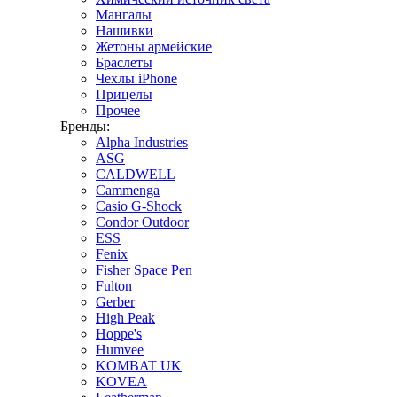
Мангалы
Нашивки
Жетоны армейские
Браслеты
Чехлы iPhone
Прицелы
Прочее
Бренды:
Alpha Industries
ASG
CALDWELL
Cammenga
Casio G-Shock
Condor Outdoor
ESS
Fenix
Fisher Space Pen
Fulton
Gerber
High Peak
Hoppe's
Humvee
KOMBAT UK
KOVEA