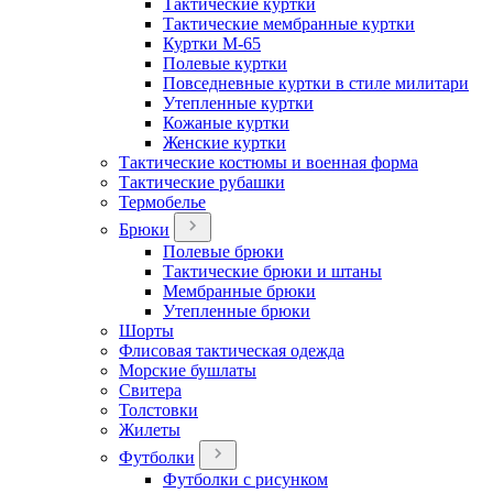
Тактические куртки
Тактические мембранные куртки
Куртки М-65
Полевые куртки
Повседневные куртки в стиле милитари
Утепленные куртки
Кожаные куртки
Женские куртки
Тактические костюмы и военная форма
Тактические рубашки
Термобелье
Брюки
Полевые брюки
Тактические брюки и штаны
Мембранные брюки
Утепленные брюки
Шорты
Флисовая тактическая одежда
Морские бушлаты
Свитера
Толстовки
Жилеты
Футболки
Футболки с рисунком