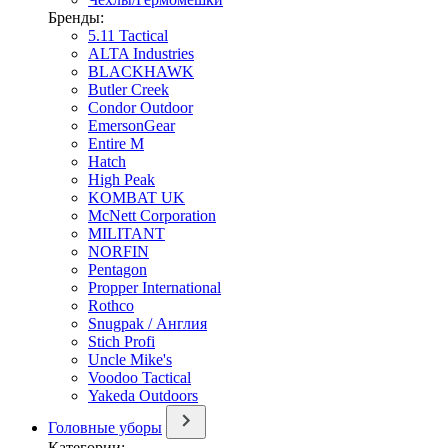
Бренды:
5.11 Tactical
ALTA Industries
BLACKHAWK
Butler Creek
Condor Outdoor
EmersonGear
Entire M
Hatch
High Peak
KOMBAT UK
McNett Corporation
MILITANT
NORFIN
Pentagon
Propper International
Rothco
Snugpak / Англия
Stich Profi
Uncle Mike's
Voodoo Tactical
Yakeda Outdoors
Головные уборы
Категории: