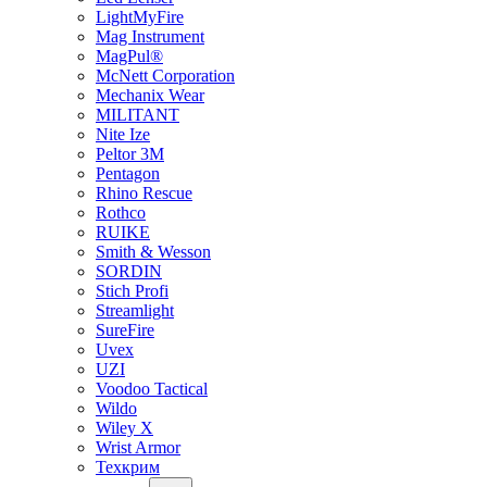
LightMyFire
Mag Instrument
MagPul®
McNett Corporation
Mechanix Wear
MILITANT
Nite Ize
Peltor 3M
Pentagon
Rhino Rescue
Rothco
RUIKE
Smith & Wesson
SORDIN
Stich Profi
Streamlight
SureFire
Uvex
UZI
Voodoo Tactical
Wildo
Wiley X
Wrist Armor
Техкрим