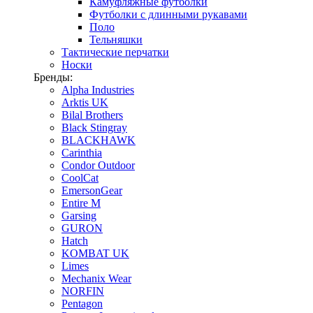
Камуфляжные футболки
Футболки с длинными рукавами
Поло
Тельняшки
Тактические перчатки
Носки
Бренды:
Alpha Industries
Arktis UK
Bilal Brothers
Black Stingray
BLACKHAWK
Carinthia
Condor Outdoor
CoolCat
EmersonGear
Entire M
Garsing
GURON
Hatch
KOMBAT UK
Limes
Mechanix Wear
NORFIN
Pentagon