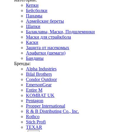
Кепки
Бейсболки
Панамы
Армейские береты
Шапки
Балаклавы, Маски, Подшлемники
Маски для страйкбола
Каски
Защита от насекомых
Арафатки (шемаги)
Банданы
Бренды:
Alpha Industries
Bilal Brothers
Condor Outdoor
EmersonGear
Entire M
KOMBAT UK
Pentagon
Propper International
R & B Distributing Co., Inc.
Rothco
Stich Profi
TEXAR