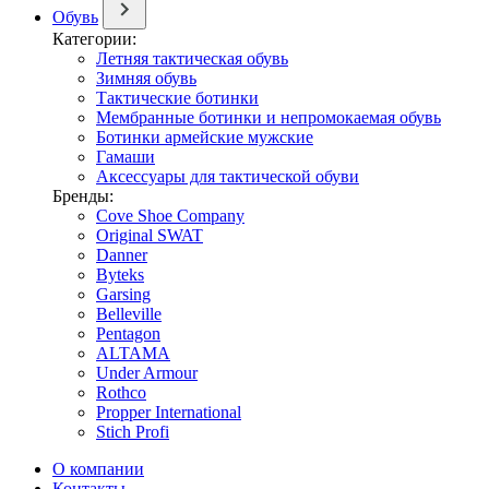
Обувь
Категории:
Летняя тактическая обувь
Зимняя обувь
Тактические ботинки
Мембранные ботинки и непромокаемая обувь
Ботинки армейские мужские
Гамаши
Аксессуары для тактической обуви
Бренды:
Cove Shoe Company
Original SWAT
Danner
Byteks
Garsing
Belleville
Pentagon
ALTAMA
Under Armour
Rothco
Propper International
Stich Profi
О компании
Контакты