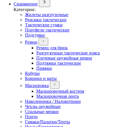
Снаряжение
Категории:
Жилеты разгрузочные
Рюкзаки тактические
Тактические сумки
Портфели тактические
Подсумки
Ремни
Ремни для брюк
Разгрузочные тактические пояса
Плечевые оружейные ремни
Подтяжки тактические
Пряжки
Кобуры
Коврики и маты
Маскировка
Маскировочный костюм
Маскировочная лента
Наколенники / Налокотники
Чехлы оружейные
Спальные мешки
Пончо
Гамаки/Палатки/Тенты
Чехлы/Гермомешки