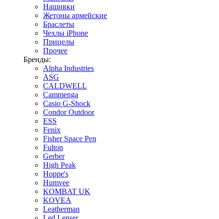
Нашивки
Жетоны армейские
Браслеты
Чехлы iPhone
Прицелы
Прочее
Бренды:
Alpha Industries
ASG
CALDWELL
Cammenga
Casio G-Shock
Condor Outdoor
ESS
Fenix
Fisher Space Pen
Fulton
Gerber
High Peak
Hoppe's
Humvee
KOMBAT UK
KOVEA
Leatherman
Led Lenser