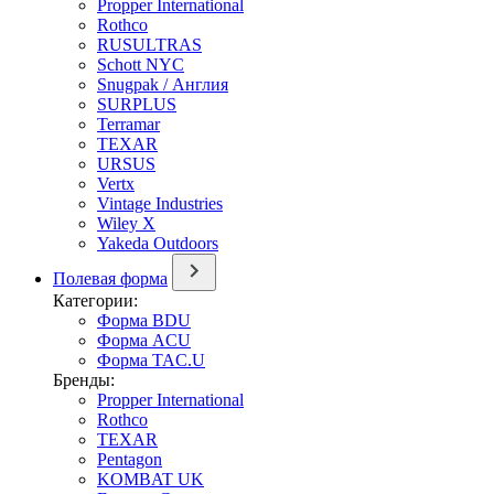
Propper International
Rothco
RUSULTRAS
Schott NYC
Snugpak / Англия
SURPLUS
Terramar
TEXAR
URSUS
Vertx
Vintage Industries
Wiley X
Yakeda Outdoors
Полевая форма
Категории:
Форма BDU
Форма ACU
Форма TAC.U
Бренды:
Propper International
Rothco
TEXAR
Pentagon
KOMBAT UK