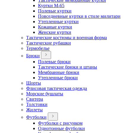
Тактические мембранные куртки
Куртки М-65
Полевые куртки
Повседневные куртки в стиле милитари
Утепленные куртки
Кожаные куртки
Женские куртки
Тактические костюмы и военная форма
Тактические рубашки
Термобелье
Брюки
Полевые брюки
Тактические брюки и штаны
Мембранные брюки
Утепленные брюки
Шорты
Флисовая тактическая одежда
Морские бушлаты
Свитера
Толстовки
Жилеты
Футболки
Футболки с рисунком
Однотонные футболки