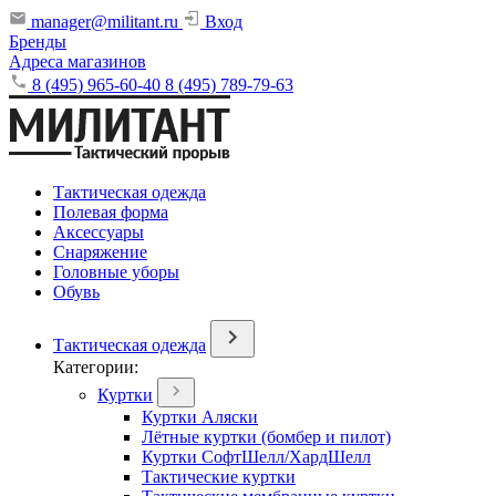
manager@militant.ru
Вход
Бренды
Адреса магазинов
8 (495) 965-60-40
8 (495) 789-79-63
Тактическая одежда
Полевая форма
Аксессуары
Снаряжение
Головные уборы
Обувь
Тактическая одежда
Категории:
Куртки
Куртки Аляски
Лётные куртки (бомбер и пилот)
Куртки СофтШелл/ХардШелл
Тактические куртки