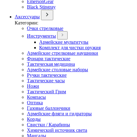
EmersonGear
Black Stingray
Аксессуары
Категории:
Очки стрелковые
Инструменты
Армейские мультитулы
Комплект для чистки оружия
Армейские стрелковые наушники
Фонари тактические
Тактическая медицина
Армейские столовые наборы
Ручки тактические
Тактические часы
Ножи
Тактический Грим
Компасы
Оптика
Газовые баллончики
Армейские фляги и гидраторы
Корды
Свистки / Карабины
Химический источник света
Мангалы