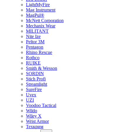
LightMyFire
Mag Instrument
MagPul®
McNett Corporation
Mechanix Wear
MILITANT
Nite Ize
Peltor 3M
Pentagon
Rhino Rescue
Rothco
RUIKE
Smith & Wesson
SORDIN
Stich Profi
Streamlight
SureFire
Uvex
UZI
Voodoo Tactical
Wildo
Wiley X
Wrist Armor
Техкрим