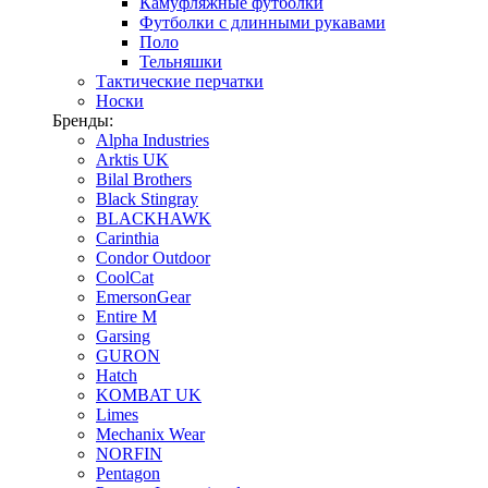
Камуфляжные футболки
Футболки с длинными рукавами
Поло
Тельняшки
Тактические перчатки
Носки
Бренды:
Alpha Industries
Arktis UK
Bilal Brothers
Black Stingray
BLACKHAWK
Carinthia
Condor Outdoor
CoolCat
EmersonGear
Entire M
Garsing
GURON
Hatch
KOMBAT UK
Limes
Mechanix Wear
NORFIN
Pentagon