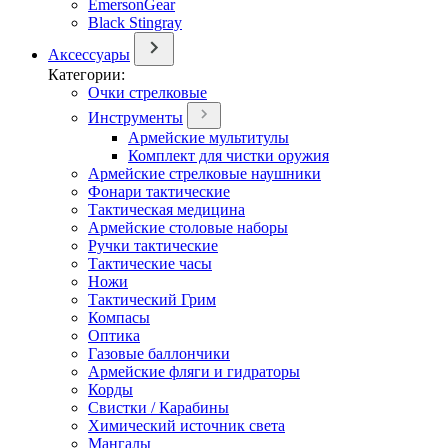
EmersonGear
Black Stingray
Аксессуары
Категории:
Очки стрелковые
Инструменты
Армейские мультитулы
Комплект для чистки оружия
Армейские стрелковые наушники
Фонари тактические
Тактическая медицина
Армейские столовые наборы
Ручки тактические
Тактические часы
Ножи
Тактический Грим
Компасы
Оптика
Газовые баллончики
Армейские фляги и гидраторы
Корды
Свистки / Карабины
Химический источник света
Мангалы