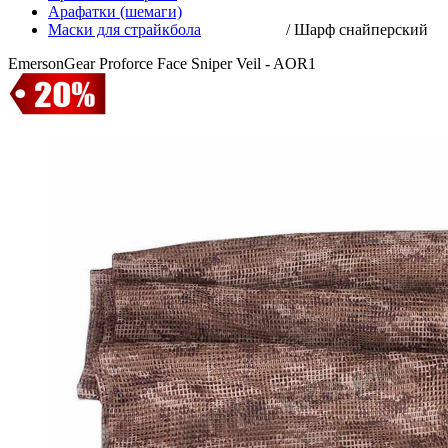
Арафатки (шемаги)
Маски для страйкбола
/
Шарф снайперский
EmersonGear Proforce Face Sniper Veil - AOR1