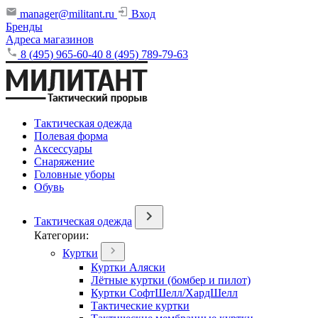
manager@militant.ru
Вход
Бренды
Адреса магазинов
8 (495) 965-60-40
8 (495) 789-79-63
Тактическая одежда
Полевая форма
Аксессуары
Снаряжение
Головные уборы
Обувь
Тактическая одежда
Категории:
Куртки
Куртки Аляски
Лётные куртки (бомбер и пилот)
Куртки СофтШелл/ХардШелл
Тактические куртки