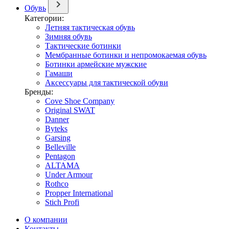
Обувь
Категории:
Летняя тактическая обувь
Зимняя обувь
Тактические ботинки
Мембранные ботинки и непромокаемая обувь
Ботинки армейские мужские
Гамаши
Аксессуары для тактической обуви
Бренды:
Cove Shoe Company
Original SWAT
Danner
Byteks
Garsing
Belleville
Pentagon
ALTAMA
Under Armour
Rothco
Propper International
Stich Profi
О компании
Контакты