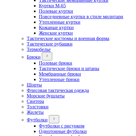
Тактические мембранные куртки
Куртки М-65
Полевые куртки
Повседневные куртки в стиле милитари
Утепленные куртки
Кожаные куртки
Женские куртки
Тактические костюмы и военная форма
Тактические рубашки
Термобелье
Брюки
Полевые брюки
Тактические брюки и штаны
Мембранные брюки
Утепленные брюки
Шорты
Флисовая тактическая одежда
Морские бушлаты
Свитера
Толстовки
Жилеты
Футболки
Футболки с рисунком
Однотонные футболки