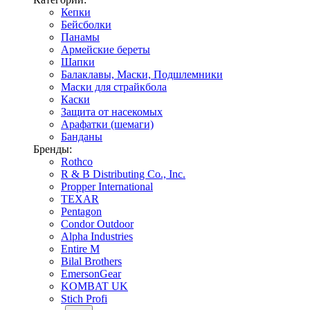
Кепки
Бейсболки
Панамы
Армейские береты
Шапки
Балаклавы, Маски, Подшлемники
Маски для страйкбола
Каски
Защита от насекомых
Арафатки (шемаги)
Банданы
Бренды:
Rothco
R & B Distributing Co., Inc.
Propper International
TEXAR
Pentagon
Condor Outdoor
Alpha Industries
Entire M
Bilal Brothers
EmersonGear
KOMBAT UK
Stich Profi