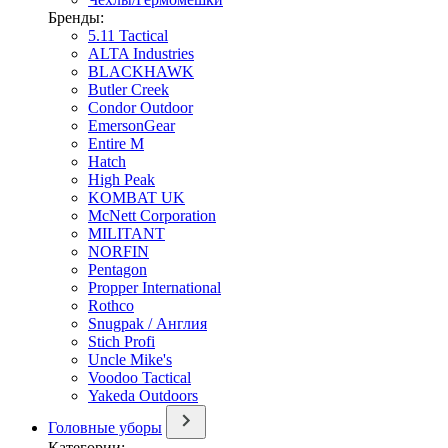
Бренды:
5.11 Tactical
ALTA Industries
BLACKHAWK
Butler Creek
Condor Outdoor
EmersonGear
Entire M
Hatch
High Peak
KOMBAT UK
McNett Corporation
MILITANT
NORFIN
Pentagon
Propper International
Rothco
Snugpak / Англия
Stich Profi
Uncle Mike's
Voodoo Tactical
Yakeda Outdoors
Головные уборы
Категории: