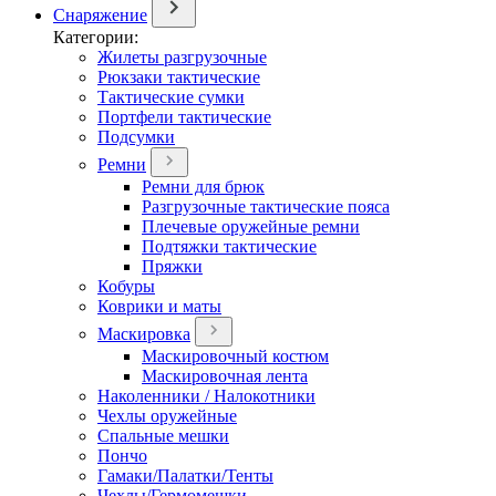
Снаряжение
Категории:
Жилеты разгрузочные
Рюкзаки тактические
Тактические сумки
Портфели тактические
Подсумки
Ремни
Ремни для брюк
Разгрузочные тактические пояса
Плечевые оружейные ремни
Подтяжки тактические
Пряжки
Кобуры
Коврики и маты
Маскировка
Маскировочный костюм
Маскировочная лента
Наколенники / Налокотники
Чехлы оружейные
Спальные мешки
Пончо
Гамаки/Палатки/Тенты
Чехлы/Гермомешки