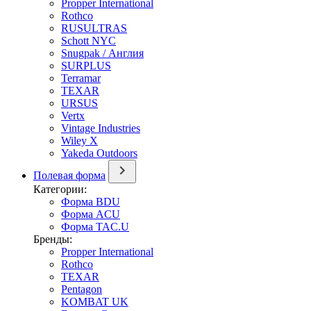
Propper International
Rothco
RUSULTRAS
Schott NYC
Snugpak / Англия
SURPLUS
Terramar
TEXAR
URSUS
Vertx
Vintage Industries
Wiley X
Yakeda Outdoors
Полевая форма
Категории:
Форма BDU
Форма ACU
Форма TAC.U
Бренды:
Propper International
Rothco
TEXAR
Pentagon
KOMBAT UK