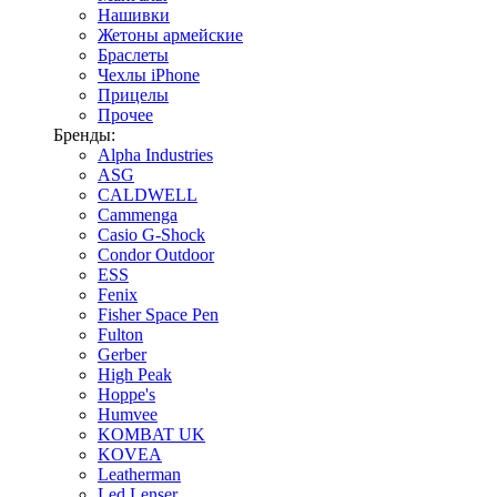
Нашивки
Жетоны армейские
Браслеты
Чехлы iPhone
Прицелы
Прочее
Бренды:
Alpha Industries
ASG
CALDWELL
Cammenga
Casio G-Shock
Condor Outdoor
ESS
Fenix
Fisher Space Pen
Fulton
Gerber
High Peak
Hoppe's
Humvee
KOMBAT UK
KOVEA
Leatherman
Led Lenser