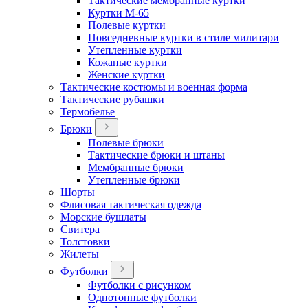
Тактические мембранные куртки
Куртки М-65
Полевые куртки
Повседневные куртки в стиле милитари
Утепленные куртки
Кожаные куртки
Женские куртки
Тактические костюмы и военная форма
Тактические рубашки
Термобелье
Брюки
Полевые брюки
Тактические брюки и штаны
Мембранные брюки
Утепленные брюки
Шорты
Флисовая тактическая одежда
Морские бушлаты
Свитера
Толстовки
Жилеты
Футболки
Футболки с рисунком
Однотонные футболки