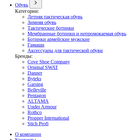
Обувь
Категории:
Летняя тактическая обувь
Зимняя обувь
Тактические ботинки
Мембранные ботинки и непромокаемая обувь
Ботинки армейские мужские
Гамаши
Аксессуары для тактической обуви
Бренды:
Cove Shoe Company
Original SWAT
Danner
Byteks
Garsing
Belleville
Pentagon
ALTAMA
Under Armour
Rothco
Propper International
Stich Profi
О компании
Контакты