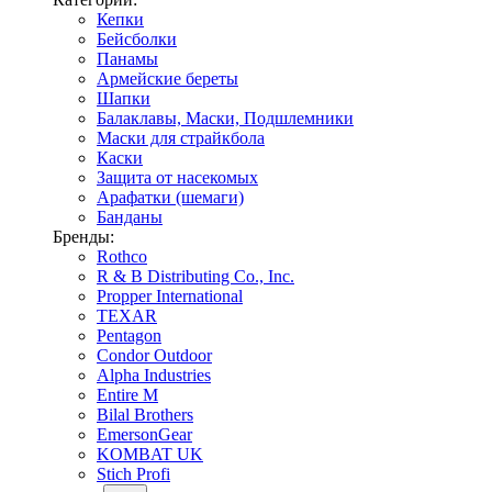
Кепки
Бейсболки
Панамы
Армейские береты
Шапки
Балаклавы, Маски, Подшлемники
Маски для страйкбола
Каски
Защита от насекомых
Арафатки (шемаги)
Банданы
Бренды:
Rothco
R & B Distributing Co., Inc.
Propper International
TEXAR
Pentagon
Condor Outdoor
Alpha Industries
Entire M
Bilal Brothers
EmersonGear
KOMBAT UK
Stich Profi