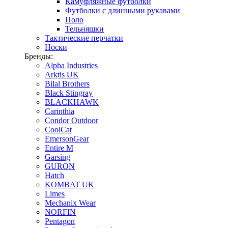
Камуфляжные футболки
Футболки с длинными рукавами
Поло
Тельняшки
Тактические перчатки
Носки
Бренды:
Alpha Industries
Arktis UK
Bilal Brothers
Black Stingray
BLACKHAWK
Carinthia
Condor Outdoor
CoolCat
EmersonGear
Entire M
Garsing
GURON
Hatch
KOMBAT UK
Limes
Mechanix Wear
NORFIN
Pentagon