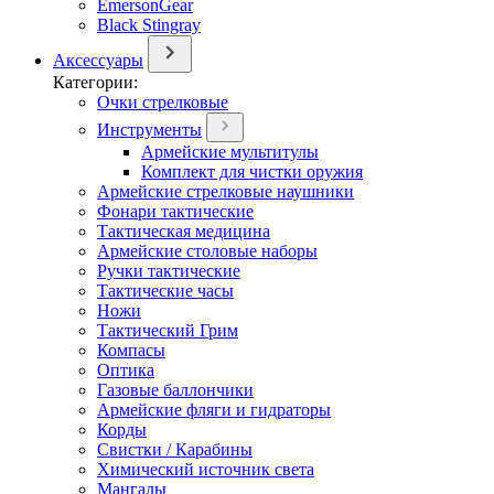
EmersonGear
Black Stingray
Аксессуары
Категории:
Очки стрелковые
Инструменты
Армейские мультитулы
Комплект для чистки оружия
Армейские стрелковые наушники
Фонари тактические
Тактическая медицина
Армейские столовые наборы
Ручки тактические
Тактические часы
Ножи
Тактический Грим
Компасы
Оптика
Газовые баллончики
Армейские фляги и гидраторы
Корды
Свистки / Карабины
Химический источник света
Мангалы