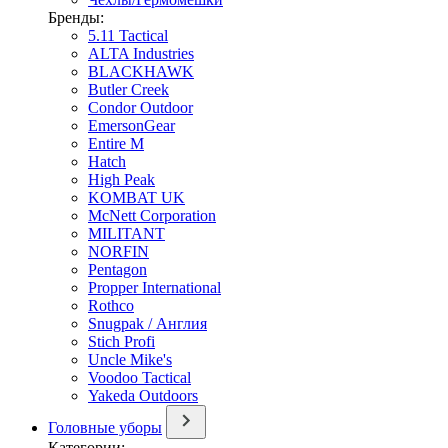
Бренды:
5.11 Tactical
ALTA Industries
BLACKHAWK
Butler Creek
Condor Outdoor
EmersonGear
Entire M
Hatch
High Peak
KOMBAT UK
McNett Corporation
MILITANT
NORFIN
Pentagon
Propper International
Rothco
Snugpak / Англия
Stich Profi
Uncle Mike's
Voodoo Tactical
Yakeda Outdoors
Головные уборы
Категории: