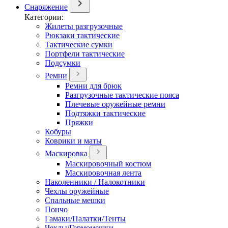
Снаряжение
Категории:
Жилеты разгрузочные
Рюкзаки тактические
Тактические сумки
Портфели тактические
Подсумки
Ремни
Ремни для брюк
Разгрузочные тактические пояса
Плечевые оружейные ремни
Подтяжки тактические
Пряжки
Кобуры
Коврики и маты
Маскировка
Маскировочный костюм
Маскировочная лента
Наколенники / Налокотники
Чехлы оружейные
Спальные мешки
Пончо
Гамаки/Палатки/Тенты
Чехлы/Гермомешки