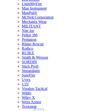
LightMyFire
Mag Instrument
MagPul®
McNett Corporation
Mechanix Wear
MILITANT
Nite Ize
Peltor 3M
Pentagon
Rhino Rescue
Rothco
RUIKE
Smith & Wesson
SORDIN
Stich Profi
Streamlight
SureFire
Uvex
UZI
Voodoo Tactical
Wildo
Wiley X
Wrist Armor
Техкрим