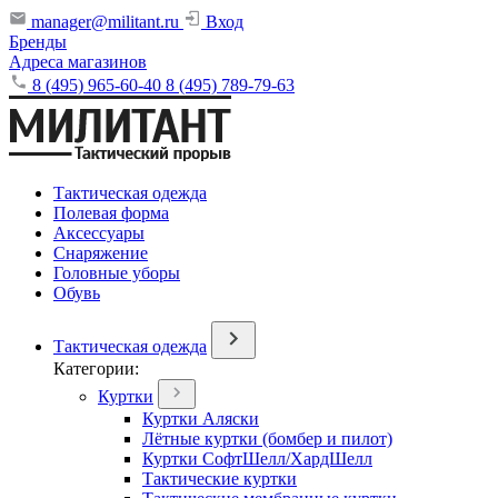
manager@militant.ru
Вход
Бренды
Адреса магазинов
8 (495) 965-60-40
8 (495) 789-79-63
Тактическая одежда
Полевая форма
Аксессуары
Снаряжение
Головные уборы
Обувь
Тактическая одежда
Категории:
Куртки
Куртки Аляски
Лётные куртки (бомбер и пилот)
Куртки СофтШелл/ХардШелл
Тактические куртки