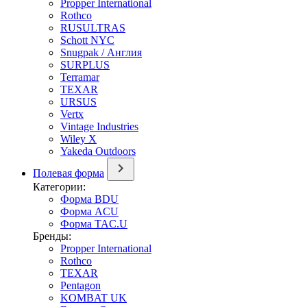
Propper International
Rothco
RUSULTRAS
Schott NYC
Snugpak / Англия
SURPLUS
Terramar
TEXAR
URSUS
Vertx
Vintage Industries
Wiley X
Yakeda Outdoors
Полевая форма
Категории:
Форма BDU
Форма ACU
Форма TAC.U
Бренды:
Propper International
Rothco
TEXAR
Pentagon
KOMBAT UK