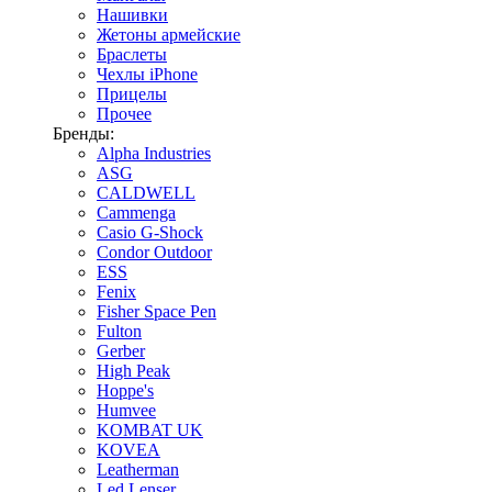
Нашивки
Жетоны армейские
Браслеты
Чехлы iPhone
Прицелы
Прочее
Бренды:
Alpha Industries
ASG
CALDWELL
Cammenga
Casio G-Shock
Condor Outdoor
ESS
Fenix
Fisher Space Pen
Fulton
Gerber
High Peak
Hoppe's
Humvee
KOMBAT UK
KOVEA
Leatherman
Led Lenser