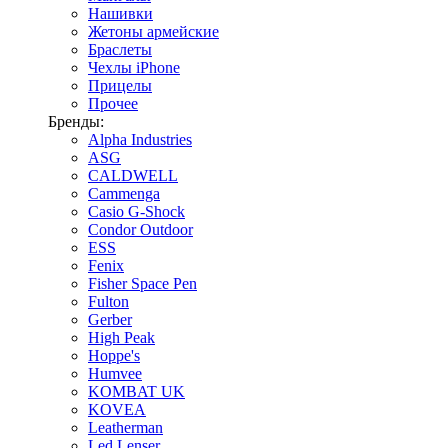
Нашивки
Жетоны армейские
Браслеты
Чехлы iPhone
Прицелы
Прочее
Бренды:
Alpha Industries
ASG
CALDWELL
Cammenga
Casio G-Shock
Condor Outdoor
ESS
Fenix
Fisher Space Pen
Fulton
Gerber
High Peak
Hoppe's
Humvee
KOMBAT UK
KOVEA
Leatherman
Led Lenser