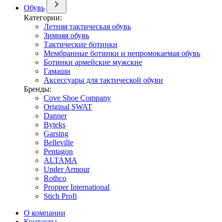
Обувь
Категории:
Летняя тактическая обувь
Зимняя обувь
Тактические ботинки
Мембранные ботинки и непромокаемая обувь
Ботинки армейские мужские
Гамаши
Аксессуары для тактической обуви
Бренды:
Cove Shoe Company
Original SWAT
Danner
Byteks
Garsing
Belleville
Pentagon
ALTAMA
Under Armour
Rothco
Propper International
Stich Profi
О компании
Контакты