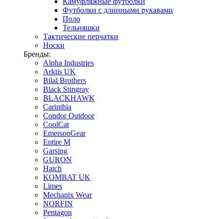
Камуфляжные футболки
Футболки с длинными рукавами
Поло
Тельняшки
Тактические перчатки
Носки
Бренды:
Alpha Industries
Arktis UK
Bilal Brothers
Black Stingray
BLACKHAWK
Carinthia
Condor Outdoor
CoolCat
EmersonGear
Entire M
Garsing
GURON
Hatch
KOMBAT UK
Limes
Mechanix Wear
NORFIN
Pentagon