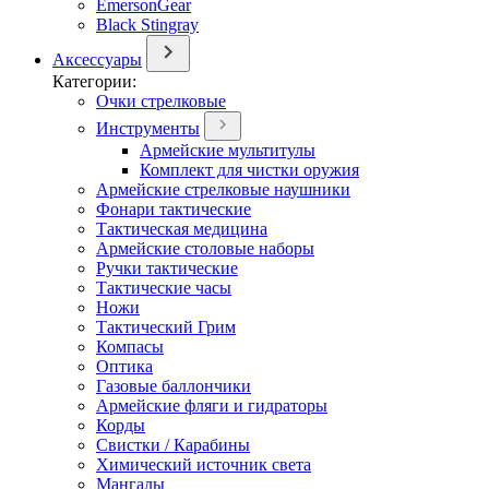
EmersonGear
Black Stingray
Аксессуары
Категории:
Очки стрелковые
Инструменты
Армейские мультитулы
Комплект для чистки оружия
Армейские стрелковые наушники
Фонари тактические
Тактическая медицина
Армейские столовые наборы
Ручки тактические
Тактические часы
Ножи
Тактический Грим
Компасы
Оптика
Газовые баллончики
Армейские фляги и гидраторы
Корды
Свистки / Карабины
Химический источник света
Мангалы