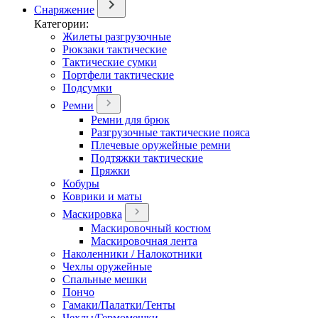
Снаряжение
Категории:
Жилеты разгрузочные
Рюкзаки тактические
Тактические сумки
Портфели тактические
Подсумки
Ремни
Ремни для брюк
Разгрузочные тактические пояса
Плечевые оружейные ремни
Подтяжки тактические
Пряжки
Кобуры
Коврики и маты
Маскировка
Маскировочный костюм
Маскировочная лента
Наколенники / Налокотники
Чехлы оружейные
Спальные мешки
Пончо
Гамаки/Палатки/Тенты
Чехлы/Гермомешки