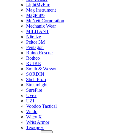
LightMyFire
Mag Instrument
MagPul®
McNett Corporation
Mechanix Wear
MILITANT
Nite Ize
Peltor 3M
Pentagon
Rhino Rescue
Rothco
RUIKE
Smith & Wesson
SORDIN
Stich Profi
Streamlight
SureFire
Uvex
UZI
Voodoo Tactical
Wildo
Wiley X
Wrist Armor
Техкрим