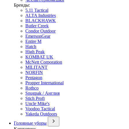
Бренды:
5.11 Tactical
ALTA Industries
BLACKHAWK
Butler Creek
Condor Outdoor
EmersonGear
Entire M
Hatch
High Peak
KOMBAT UK
McNett Corporation
MILITANT
NORFIN
Pentagon
Propper International
Rothco
Snugpak / Англия
Stich Profi
Uncle Mike's
Voodoo Tactical
Yakeda Outdoors
Головные уборы
Категории: