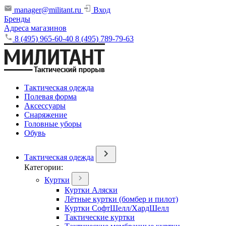
manager@militant.ru
Вход
Бренды
Адреса магазинов
8 (495) 965-60-40
8 (495) 789-79-63
Тактическая одежда
Полевая форма
Аксессуары
Снаряжение
Головные уборы
Обувь
Тактическая одежда
Категории:
Куртки
Куртки Аляски
Лётные куртки (бомбер и пилот)
Куртки СофтШелл/ХардШелл
Тактические куртки