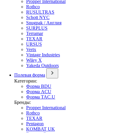
Propper International
Rothco
RUSULTRAS
Schott NYC
Snugpak / Англия
SURPLUS
Terramar
TEXAR
URSUS
Vertx
Vintage Industries
Wiley X
Yakeda Outdoors
Полевая форма
Категории:
Форма BDU
Форма ACU
Форма TAC.U
Бренды:
Propper International
Rothco
TEXAR
Pentagon
KOMBAT UK