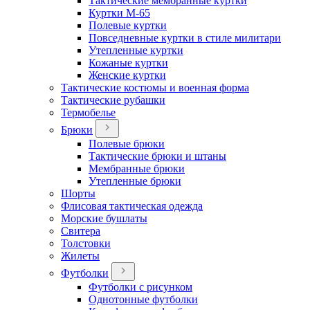
Тактические мембранные куртки
Куртки М-65
Полевые куртки
Повседневные куртки в стиле милитари
Утепленные куртки
Кожаные куртки
Женские куртки
Тактические костюмы и военная форма
Тактические рубашки
Термобелье
Брюки
Полевые брюки
Тактические брюки и штаны
Мембранные брюки
Утепленные брюки
Шорты
Флисовая тактическая одежда
Морские бушлаты
Свитера
Толстовки
Жилеты
Футболки
Футболки с рисунком
Однотонные футболки