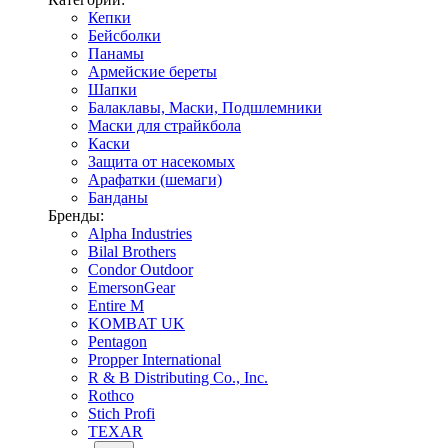
Кепки
Бейсболки
Панамы
Армейские береты
Шапки
Балаклавы, Маски, Подшлемники
Маски для страйкбола
Каски
Защита от насекомых
Арафатки (шемаги)
Банданы
Бренды:
Alpha Industries
Bilal Brothers
Condor Outdoor
EmersonGear
Entire M
KOMBAT UK
Pentagon
Propper International
R & B Distributing Co., Inc.
Rothco
Stich Profi
TEXAR