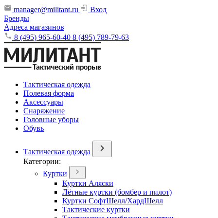
manager@militant.ru
Вход
Бренды
Адреса магазинов
8 (495) 965-60-40
8 (495) 789-79-63
Тактическая одежда
Полевая форма
Аксессуары
Снаряжение
Головные уборы
Обувь
Тактическая одежда
Категории:
Куртки
Куртки Аляски
Лётные куртки (бомбер и пилот)
Куртки СофтШелл/ХардШелл
Тактические куртки