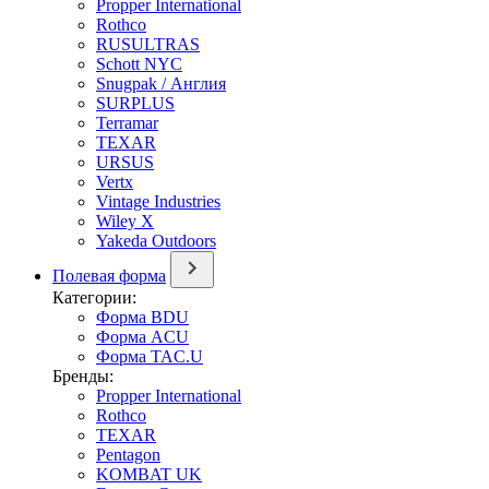
Propper International
Rothco
RUSULTRAS
Schott NYC
Snugpak / Англия
SURPLUS
Terramar
TEXAR
URSUS
Vertx
Vintage Industries
Wiley X
Yakeda Outdoors
Полевая форма
Категории:
Форма BDU
Форма ACU
Форма TAC.U
Бренды:
Propper International
Rothco
TEXAR
Pentagon
KOMBAT UK