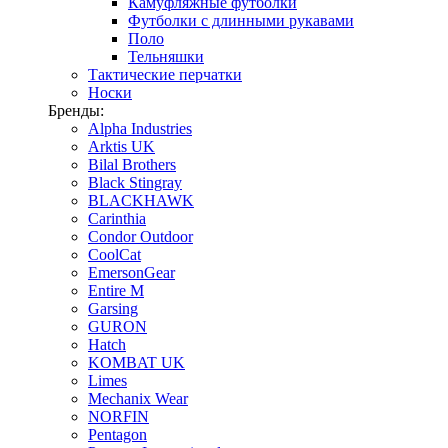
Камуфляжные футболки
Футболки с длинными рукавами
Поло
Тельняшки
Тактические перчатки
Носки
Бренды:
Alpha Industries
Arktis UK
Bilal Brothers
Black Stingray
BLACKHAWK
Carinthia
Condor Outdoor
CoolCat
EmersonGear
Entire M
Garsing
GURON
Hatch
KOMBAT UK
Limes
Mechanix Wear
NORFIN
Pentagon