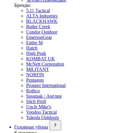
Бренды:
5.11 Tactical
ALTA Industries
BLACKHAWK
Butler Creek
Condor Outdoor
EmersonGear
Entire M
Hatch
High Peak
KOMBAT UK
McNett Corporation
MILITANT
NORFIN
Pentagon
Propper International
Rothco
Snugpak / Англия
Stich Profi
Uncle Mike's
Voodoo Tactical
Yakeda Outdoors
Головные уборы
Категории: