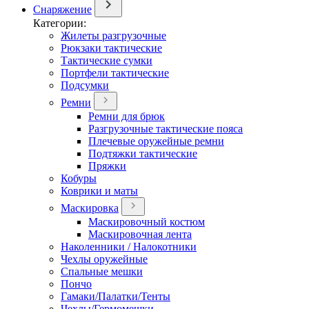
Снаряжение
Категории:
Жилеты разгрузочные
Рюкзаки тактические
Тактические сумки
Портфели тактические
Подсумки
Ремни
Ремни для брюк
Разгрузочные тактические пояса
Плечевые оружейные ремни
Подтяжки тактические
Пряжки
Кобуры
Коврики и маты
Маскировка
Маскировочный костюм
Маскировочная лента
Наколенники / Налокотники
Чехлы оружейные
Спальные мешки
Пончо
Гамаки/Палатки/Тенты
Чехлы/Гермомешки