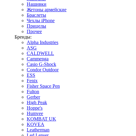
Нашивки
Жетоны армейские
Браслеты
Чехлы iPhone
Прицелы
Прочее
Бренды:
Alpha Industries
ASG
CALDWELL
Cammenga
Casio G-Shock
Condor Outdoor
ESS
Fenix
Fisher Space Pen
Fulton
Gerber
High Peak
Hoppe's
Humvee
KOMBAT UK
KOVEA
Leatherman
Led Lenser