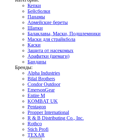
Кепки
Бейсболки
Панамы
Армейские береты
Шапки
Балаклавы, Маски, Подшлемники
Маски для страйкбола
Каски
Защита от насекомых
Арафатки (шемаги)
Банданы
Бренды:
Alpha Industries
Bilal Brothers
Condor Outdoor
EmersonGear
Entire M
KOMBAT UK
Pentagon
Propper International
R & B Distributing Co., Inc.
Rothco
Stich Profi
TEXAR