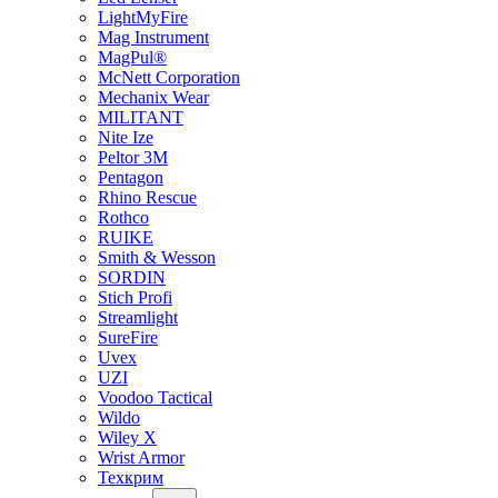
LightMyFire
Mag Instrument
MagPul®
McNett Corporation
Mechanix Wear
MILITANT
Nite Ize
Peltor 3M
Pentagon
Rhino Rescue
Rothco
RUIKE
Smith & Wesson
SORDIN
Stich Profi
Streamlight
SureFire
Uvex
UZI
Voodoo Tactical
Wildo
Wiley X
Wrist Armor
Техкрим