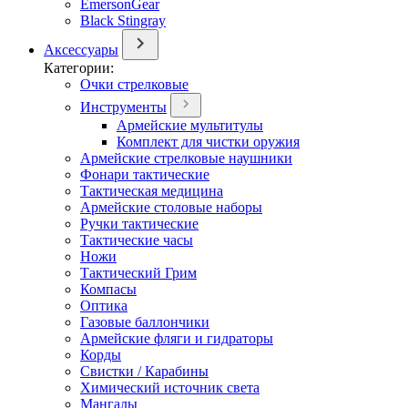
EmersonGear
Black Stingray
Аксессуары
Категории:
Очки стрелковые
Инструменты
Армейские мультитулы
Комплект для чистки оружия
Армейские стрелковые наушники
Фонари тактические
Тактическая медицина
Армейские столовые наборы
Ручки тактические
Тактические часы
Ножи
Тактический Грим
Компасы
Оптика
Газовые баллончики
Армейские фляги и гидраторы
Корды
Свистки / Карабины
Химический источник света
Мангалы