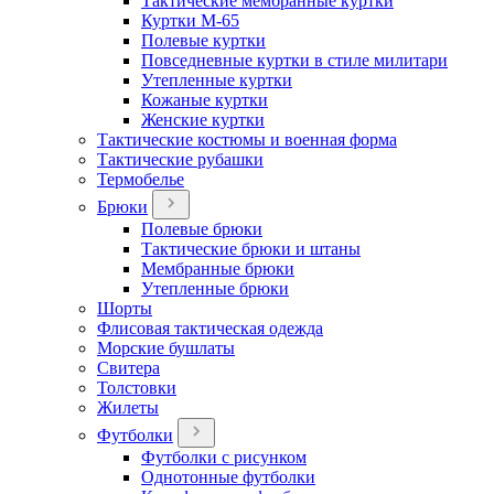
Тактические мембранные куртки
Куртки М-65
Полевые куртки
Повседневные куртки в стиле милитари
Утепленные куртки
Кожаные куртки
Женские куртки
Тактические костюмы и военная форма
Тактические рубашки
Термобелье
Брюки
Полевые брюки
Тактические брюки и штаны
Мембранные брюки
Утепленные брюки
Шорты
Флисовая тактическая одежда
Морские бушлаты
Свитера
Толстовки
Жилеты
Футболки
Футболки с рисунком
Однотонные футболки