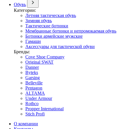
Обувь
Категории:
Летняя тактическая обувь
Зимняя обувь
Тактические ботинки
Мембранные ботинки и непромокаемая обувь
Ботинки армейские мужские
Гамаши
Аксессуары для тактической обуви
Бренды:
Cove Shoe Company
Original SWAT
Danner
Byteks
Garsing
Belleville
Pentagon
ALTAMA
Under Armour
Rothco
Propper International
Stich Profi
О компании
Контакты