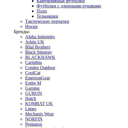
Камуфляжные футболки
Футболки с длинными рукавами
Поло
Тельняшки
Тактические перчатки
Носки
Бренды:
Alpha Industries
Arktis UK
Bilal Brothers
Black Stingray
BLACKHAWK
Carinthia
Condor Outdoor
CoolCat
EmersonGear
Entire M
Garsing
GURON
Hatch
KOMBAT UK
Limes
Mechanix Wear
NORFIN
Pentagon