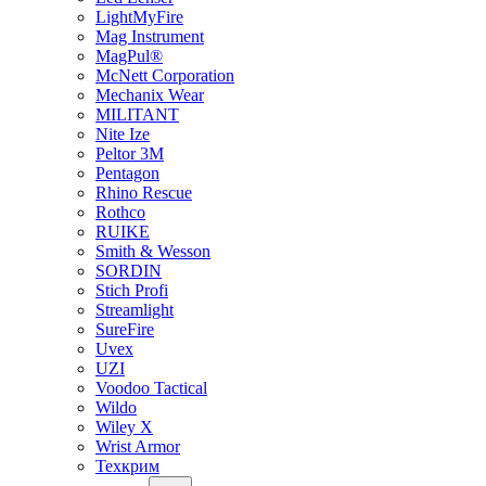
LightMyFire
Mag Instrument
MagPul®
McNett Corporation
Mechanix Wear
MILITANT
Nite Ize
Peltor 3M
Pentagon
Rhino Rescue
Rothco
RUIKE
Smith & Wesson
SORDIN
Stich Profi
Streamlight
SureFire
Uvex
UZI
Voodoo Tactical
Wildo
Wiley X
Wrist Armor
Техкрим