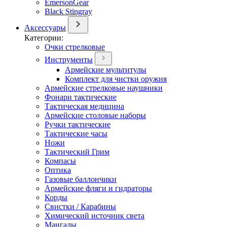
EmersonGear
Black Stingray
Аксессуары
Категории:
Очки стрелковые
Инструменты
Армейские мультитулы
Комплект для чистки оружия
Армейские стрелковые наушники
Фонари тактические
Тактическая медицина
Армейские столовые наборы
Ручки тактические
Тактические часы
Ножи
Тактический Грим
Компасы
Оптика
Газовые баллончики
Армейские фляги и гидраторы
Корды
Свистки / Карабины
Химический источник света
Мангалы