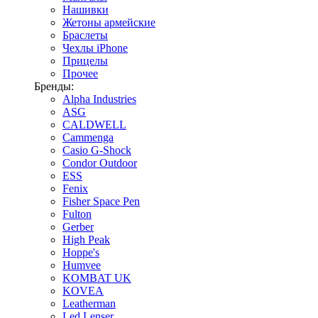
Нашивки
Жетоны армейские
Браслеты
Чехлы iPhone
Прицелы
Прочее
Бренды:
Alpha Industries
ASG
CALDWELL
Cammenga
Casio G-Shock
Condor Outdoor
ESS
Fenix
Fisher Space Pen
Fulton
Gerber
High Peak
Hoppe's
Humvee
KOMBAT UK
KOVEA
Leatherman
Led Lenser