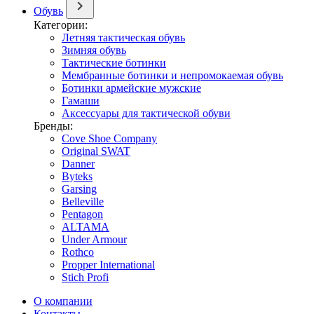
Обувь
Категории:
Летняя тактическая обувь
Зимняя обувь
Тактические ботинки
Мембранные ботинки и непромокаемая обувь
Ботинки армейские мужские
Гамаши
Аксессуары для тактической обуви
Бренды:
Cove Shoe Company
Original SWAT
Danner
Byteks
Garsing
Belleville
Pentagon
ALTAMA
Under Armour
Rothco
Propper International
Stich Profi
О компании
Контакты