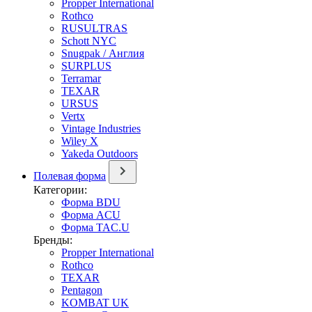
Propper International
Rothco
RUSULTRAS
Schott NYC
Snugpak / Англия
SURPLUS
Terramar
TEXAR
URSUS
Vertx
Vintage Industries
Wiley X
Yakeda Outdoors
Полевая форма
Категории:
Форма BDU
Форма ACU
Форма TAC.U
Бренды:
Propper International
Rothco
TEXAR
Pentagon
KOMBAT UK