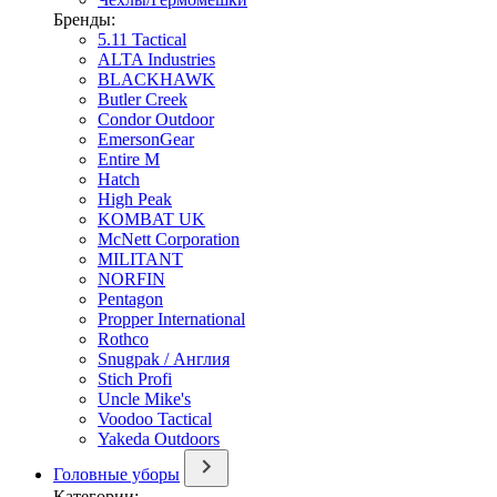
Бренды:
5.11 Tactical
ALTA Industries
BLACKHAWK
Butler Creek
Condor Outdoor
EmersonGear
Entire M
Hatch
High Peak
KOMBAT UK
McNett Corporation
MILITANT
NORFIN
Pentagon
Propper International
Rothco
Snugpak / Англия
Stich Profi
Uncle Mike's
Voodoo Tactical
Yakeda Outdoors
Головные уборы
Категории: