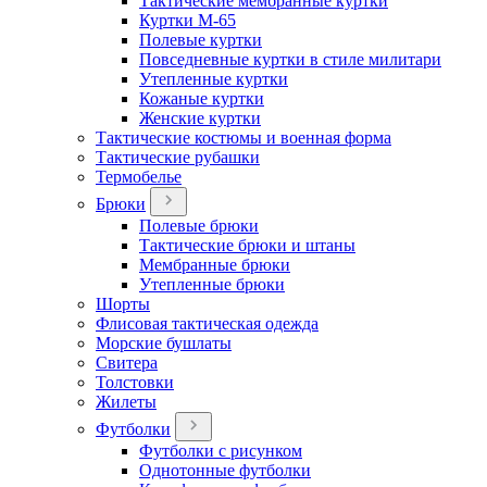
Тактические мембранные куртки
Куртки М-65
Полевые куртки
Повседневные куртки в стиле милитари
Утепленные куртки
Кожаные куртки
Женские куртки
Тактические костюмы и военная форма
Тактические рубашки
Термобелье
Брюки
Полевые брюки
Тактические брюки и штаны
Мембранные брюки
Утепленные брюки
Шорты
Флисовая тактическая одежда
Морские бушлаты
Свитера
Толстовки
Жилеты
Футболки
Футболки с рисунком
Однотонные футболки