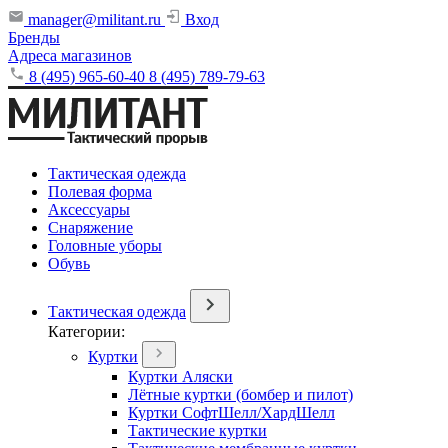
manager@militant.ru
Вход
Бренды
Адреса магазинов
8 (495) 965-60-40
8 (495) 789-79-63
Тактическая одежда
Полевая форма
Аксессуары
Снаряжение
Головные уборы
Обувь
Тактическая одежда
Категории:
Куртки
Куртки Аляски
Лётные куртки (бомбер и пилот)
Куртки СофтШелл/ХардШелл
Тактические куртки