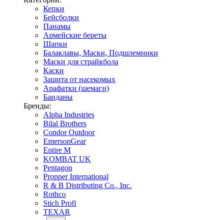
Кепки
Бейсболки
Панамы
Армейские береты
Шапки
Балаклавы, Маски, Подшлемники
Маски для страйкбола
Каски
Защита от насекомых
Арафатки (шемаги)
Банданы
Бренды:
Alpha Industries
Bilal Brothers
Condor Outdoor
EmersonGear
Entire M
KOMBAT UK
Pentagon
Propper International
R & B Distributing Co., Inc.
Rothco
Stich Profi
TEXAR