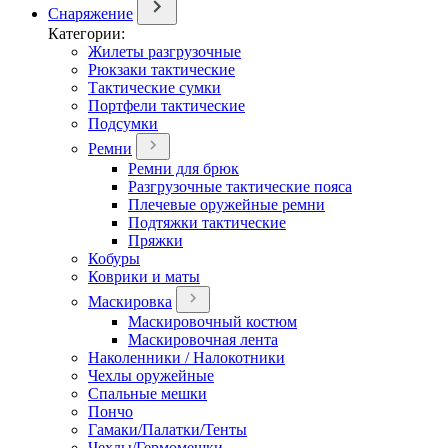
Снаряжение
Категории:
Жилеты разгрузочные
Рюкзаки тактические
Тактические сумки
Портфели тактические
Подсумки
Ремни
Ремни для брюк
Разгрузочные тактические пояса
Плечевые оружейные ремни
Подтяжки тактические
Пряжки
Кобуры
Коврики и маты
Маскировка
Маскировочный костюм
Маскировочная лента
Наколенники / Налокотники
Чехлы оружейные
Спальные мешки
Пончо
Гамаки/Палатки/Тенты
Чехлы/Гермомешки