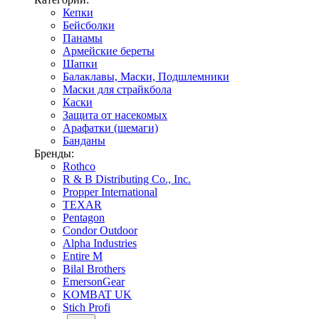
Кепки
Бейсболки
Панамы
Армейские береты
Шапки
Балаклавы, Маски, Подшлемники
Маски для страйкбола
Каски
Защита от насекомых
Арафатки (шемаги)
Банданы
Бренды:
Rothco
R & B Distributing Co., Inc.
Propper International
TEXAR
Pentagon
Condor Outdoor
Alpha Industries
Entire M
Bilal Brothers
EmersonGear
KOMBAT UK
Stich Profi