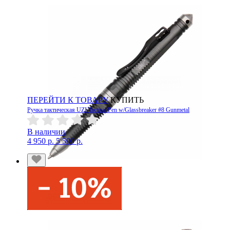
ПЕРЕЙТИ К ТОВАРУ
КУПИТЬ
Ручка тактическая UZI Tactical Pen w/Glassbreaker #8 Gunmetal
В наличии
4 950 р.
5 500 р.