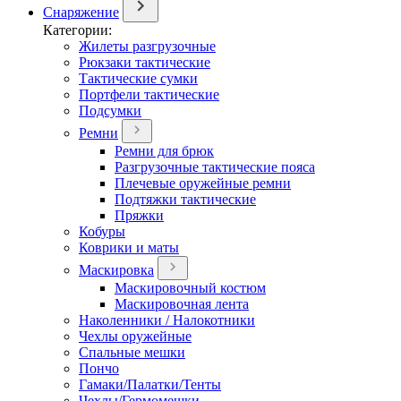
Снаряжение
Категории:
Жилеты разгрузочные
Рюкзаки тактические
Тактические сумки
Портфели тактические
Подсумки
Ремни
Ремни для брюк
Разгрузочные тактические пояса
Плечевые оружейные ремни
Подтяжки тактические
Пряжки
Кобуры
Коврики и маты
Маскировка
Маскировочный костюм
Маскировочная лента
Наколенники / Налокотники
Чехлы оружейные
Спальные мешки
Пончо
Гамаки/Палатки/Тенты
Чехлы/Гермомешки