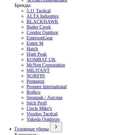
Бренды:
5.11 Tactical
ALTA Industries
BLACKHAWK
Butler Creek
Condor Outdoor
EmersonGear
Entire M
Hatch
High Peak
KOMBAT UK
McNett Corporation
MILITANT
NORFIN
Pentagon
Propper International
Rothco
Snugpak / Англия
Stich Profi
Uncle Mike's
Voodoo Tactical
Yakeda Outdoors
Головные уборы
Категории: