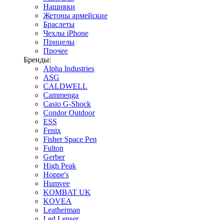
Нашивки
Жетоны армейские
Браслеты
Чехлы iPhone
Прицелы
Прочее
Бренды:
Alpha Industries
ASG
CALDWELL
Cammenga
Casio G-Shock
Condor Outdoor
ESS
Fenix
Fisher Space Pen
Fulton
Gerber
High Peak
Hoppe's
Humvee
KOMBAT UK
KOVEA
Leatherman
Led Lenser