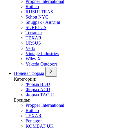
Propper International
Rothco
RUSULTRAS
Schott NYC
Snugpak / Англия
SURPLUS
Terramar
TEXAR
URSUS
Vertx
Vintage Industries
Wiley X
Yakeda Outdoors
Полевая форма
Категории:
Форма BDU
Форма ACU
Форма TAC.U
Бренды:
Propper International
Rothco
TEXAR
Pentagon
KOMBAT UK