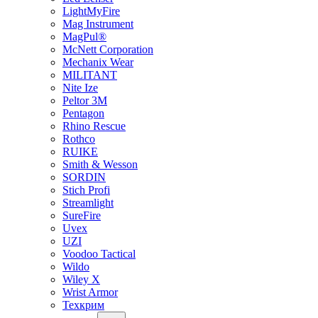
LightMyFire
Mag Instrument
MagPul®
McNett Corporation
Mechanix Wear
MILITANT
Nite Ize
Peltor 3M
Pentagon
Rhino Rescue
Rothco
RUIKE
Smith & Wesson
SORDIN
Stich Profi
Streamlight
SureFire
Uvex
UZI
Voodoo Tactical
Wildo
Wiley X
Wrist Armor
Техкрим