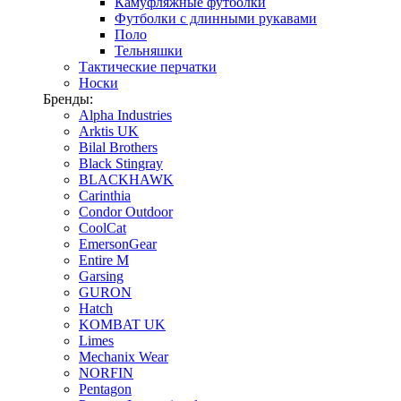
Камуфляжные футболки
Футболки с длинными рукавами
Поло
Тельняшки
Тактические перчатки
Носки
Бренды:
Alpha Industries
Arktis UK
Bilal Brothers
Black Stingray
BLACKHAWK
Carinthia
Condor Outdoor
CoolCat
EmersonGear
Entire M
Garsing
GURON
Hatch
KOMBAT UK
Limes
Mechanix Wear
NORFIN
Pentagon