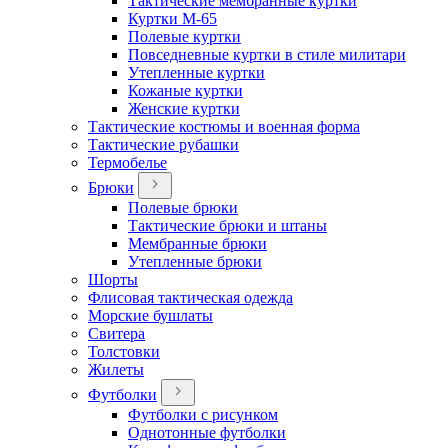
Тактические мембранные куртки
Куртки М-65
Полевые куртки
Повседневные куртки в стиле милитари
Утепленные куртки
Кожаные куртки
Женские куртки
Тактические костюмы и военная форма
Тактические рубашки
Термобелье
Брюки
Полевые брюки
Тактические брюки и штаны
Мембранные брюки
Утепленные брюки
Шорты
Флисовая тактическая одежда
Морские бушлаты
Свитера
Толстовки
Жилеты
Футболки
Футболки с рисунком
Однотонные футболки