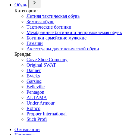
Обувь
Категории:
Летняя тактическая обувь
Зимняя обувь
Тактические ботинки
Мембранные ботинки и непромокаемая обувь
Ботинки армейские мужские
Гамаши
Аксессуары для тактической обуви
Бренды:
Cove Shoe Company
Original SWAT
Danner
Byteks
Garsing
Belleville
Pentagon
ALTAMA
Under Armour
Rothco
Propper International
Stich Profi
О компании
Контакты