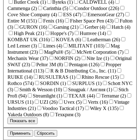
Butler Creek (1)
Byteks (1)
CALDWELL (4)
Cammenga (2)
Carinthia (5)
Condor Outdoor (226)
Cove Shoe Company (4)
ESS (47)
EmersonGear (27)
Entire M (151)
Fenix (16)
Fisher Space Pen (43)
Fulton
(3)
GURON (16)
Garsing (21)
Gerber (4)
Hatch (4)
High Peak (21)
Hoppe's (7)
Humvee (14)
KOMBAT UK (316)
KOVEA (6)
Leatherman (26)
Led Lenser (3)
Limes (4)
MILITANT (103)
Mag
Instrument (23)
MagPul® (5)
McNett Corporation (7)
Mechanix Wear (37)
NORFIN (2)
Nite Ize (1)
Original
SWAT (23)
Peltor 3M (8)
Pentagon (126)
Propper
International (113)
R & B Distributing Co., Inc. (11)
RUIKE (14)
RUSULTRAS (1)
Rhino Rescue (15)
Rothco (574)
SORDIN (1)
SURPLUS (1)
Schott NYC
(3)
Smith & Wesson (10)
Snugpak / Англия (1)
Stich
Profi (94)
Streamlight (1)
TEXAR (44)
Terramar (2)
URSUS (11)
UZI (26)
Uvex (5)
Vertx (16)
Vintage
Industries (21)
Voodoo Tactical (17)
Wiley X (135)
Yakeda Outdoors (8)
Техкрим (3)
Показать все
Применить
Сбросить