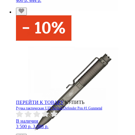
400 р.
444 р.
ПЕРЕЙТИ К ТОВАРУ
КУПИТЬ
Ручка тактическая UZI Tactical Defender Pen #1 Gunmetal
В наличии
3 500 р.
3 888 р.