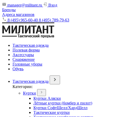
manager@militant.ru
Вход
Бренды
Адреса магазинов
8 (495) 965-60-40
8 (495) 789-79-63
Тактическая одежда
Полевая форма
Аксессуары
Снаряжение
Головные уборы
Обувь
Тактическая одежда
Категории:
Куртки
Куртки Аляски
Лётные куртки (бомбер и пилот)
Куртки СофтШелл/ХардШелл
Тактические куртки