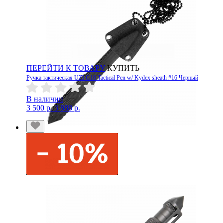
ПЕРЕЙТИ К ТОВАРУ
КУПИТЬ
Ручка тактическая UZI G10 Tactical Pen w/ Kydex sheath #16 Черный
В наличии
3 500 р.
3 888 р.