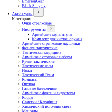
EmersonGear
Black Stingray
Аксессуары
Категории:
Очки стрелковые
Инструменты
Армейские мультитулы
Комплект для чистки оружия
Армейские стрелковые наушники
Фонари тактические
Тактическая медицина
Армейские столовые наборы
Ручки тактические
Тактические часы
Ножи
Тактический Грим
Компасы
Оптика
Газовые баллончики
Армейские фляги и гидраторы
Корды
Свистки / Карабины
Химический источник света
Мангалы