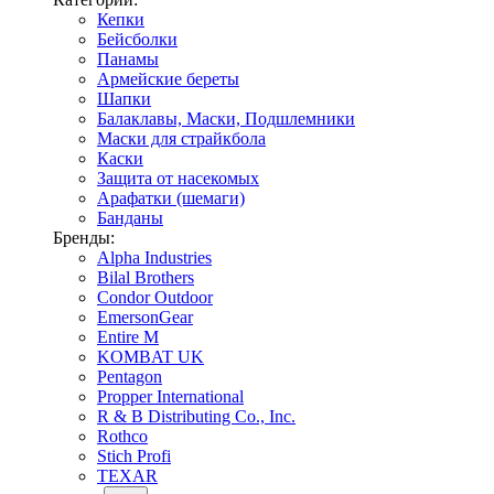
Кепки
Бейсболки
Панамы
Армейские береты
Шапки
Балаклавы, Маски, Подшлемники
Маски для страйкбола
Каски
Защита от насекомых
Арафатки (шемаги)
Банданы
Бренды:
Alpha Industries
Bilal Brothers
Condor Outdoor
EmersonGear
Entire M
KOMBAT UK
Pentagon
Propper International
R & B Distributing Co., Inc.
Rothco
Stich Profi
TEXAR