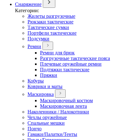
Снаряжение
Категории:
Жилеты разгрузочные
Рюкзаки тактические
Тактические сумки
Портфели тактические
Подсумки
Ремни
Ремни для брюк
Разгрузочные тактические пояса
Плечевые оружейные ремни
Подтяжки тактические
Пряжки
Кобуры
Коврики и маты
Маскировка
Маскировочный костюм
Маскировочная лента
Наколенники / Налокотники
Чехлы оружейные
Спальные мешки
Пончо
Гамаки/Палатки/Тенты
Чехлы/Гермомешки