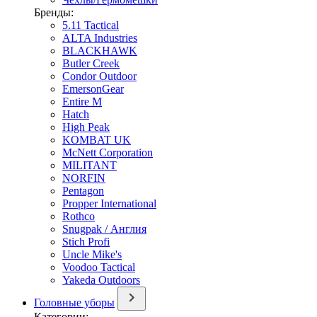
Бренды:
5.11 Tactical
ALTA Industries
BLACKHAWK
Butler Creek
Condor Outdoor
EmersonGear
Entire M
Hatch
High Peak
KOMBAT UK
McNett Corporation
MILITANT
NORFIN
Pentagon
Propper International
Rothco
Snugpak / Англия
Stich Profi
Uncle Mike's
Voodoo Tactical
Yakeda Outdoors
Головные уборы
Категории: