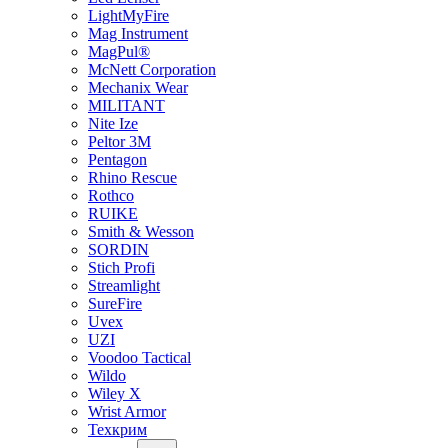
LightMyFire
Mag Instrument
MagPul®
McNett Corporation
Mechanix Wear
MILITANT
Nite Ize
Peltor 3M
Pentagon
Rhino Rescue
Rothco
RUIKE
Smith & Wesson
SORDIN
Stich Profi
Streamlight
SureFire
Uvex
UZI
Voodoo Tactical
Wildo
Wiley X
Wrist Armor
Техкрим