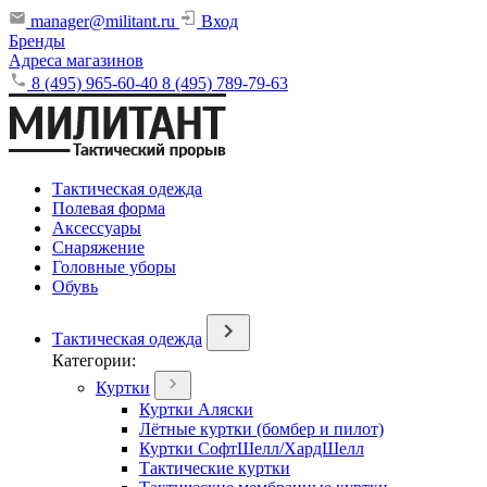
manager@militant.ru
Вход
Бренды
Адреса магазинов
8 (495) 965-60-40
8 (495) 789-79-63
Тактическая одежда
Полевая форма
Аксессуары
Снаряжение
Головные уборы
Обувь
Тактическая одежда
Категории:
Куртки
Куртки Аляски
Лётные куртки (бомбер и пилот)
Куртки СофтШелл/ХардШелл
Тактические куртки