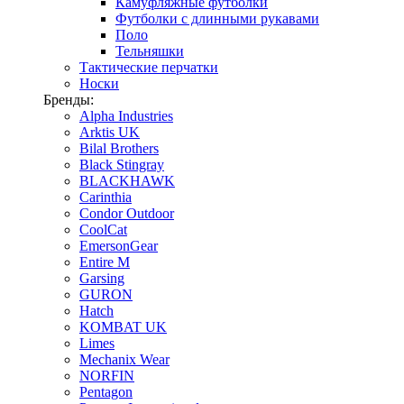
Камуфляжные футболки
Футболки с длинными рукавами
Поло
Тельняшки
Тактические перчатки
Носки
Бренды:
Alpha Industries
Arktis UK
Bilal Brothers
Black Stingray
BLACKHAWK
Carinthia
Condor Outdoor
CoolCat
EmersonGear
Entire M
Garsing
GURON
Hatch
KOMBAT UK
Limes
Mechanix Wear
NORFIN
Pentagon