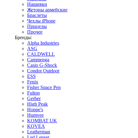
Нашивки
Жетоны армейские
Браслеты
Чехлы iPhone
Прицелы
Прочее
Бренды:
Alpha Industries
ASG
CALDWELL
Cammenga
Casio G-Shock
Condor Outdoor
ESS
Fenix
Fisher Space Pen
Fulton
Gerber
High Peak
Hoppe's
Humvee
KOMBAT UK
KOVEA
Leatherman
Led Lenser