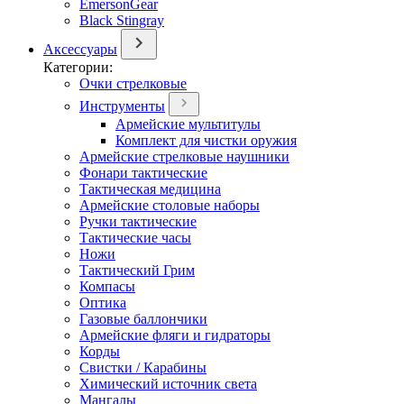
EmersonGear
Black Stingray
Аксессуары
Категории:
Очки стрелковые
Инструменты
Армейские мультитулы
Комплект для чистки оружия
Армейские стрелковые наушники
Фонари тактические
Тактическая медицина
Армейские столовые наборы
Ручки тактические
Тактические часы
Ножи
Тактический Грим
Компасы
Оптика
Газовые баллончики
Армейские фляги и гидраторы
Корды
Свистки / Карабины
Химический источник света
Мангалы