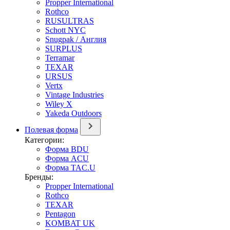
Propper International
Rothco
RUSULTRAS
Schott NYC
Snugpak / Англия
SURPLUS
Terramar
TEXAR
URSUS
Vertx
Vintage Industries
Wiley X
Yakeda Outdoors
Полевая форма
Категории:
Форма BDU
Форма ACU
Форма TAC.U
Бренды:
Propper International
Rothco
TEXAR
Pentagon
KOMBAT UK