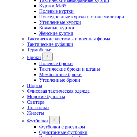
Тактические мембранные куртки
Куртки М-65
Полевые куртки
Повседневные куртки в стиле милитари
Утепленные куртки
Кожаные куртки
Женские куртки
Тактические костюмы и военная форма
Тактические рубашки
Термобелье
Брюки
Полевые брюки
Тактические брюки и штаны
Мембранные брюки
Утепленные брюки
Шорты
Флисовая тактическая одежда
Морские бушлаты
Свитера
Толстовки
Жилеты
Футболки
Футболки с рисунком
Однотонные футболки