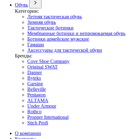
Обувь
Категории:
Летняя тактическая обувь
Зимняя обувь
Тактические ботинки
Мембранные ботинки и непромокаемая обувь
Ботинки армейские мужские
Гамаши
Аксессуары для тактической обуви
Бренды:
Cove Shoe Company
Original SWAT
Danner
Byteks
Garsing
Belleville
Pentagon
ALTAMA
Under Armour
Rothco
Propper International
Stich Profi
О компании
Контакты