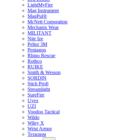
LightMyFire
Mag Instrument
MagPul®
McNett Corporation
Mechanix Wear
MILITANT
Nite Ize
Peltor 3M
Pentagon
Rhino Rescue
Rothco
RUIKE
Smith & Wesson
SORDIN
Stich Profi
Streamlight
SureFire
Uvex
UZI
Voodoo Tactical
Wildo
Wiley X
Wrist Armor
Техкрим