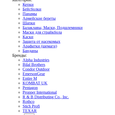
Кепки
Бейсболки
Панамы
Армейские береты
Шапки
Балаклавы, Маски, Подшлемники
Маски для страйкбола
Каски
Защита от насекомых
Арафатки (шемаги)
Банданы
Бренды:
Alpha Industries
Bilal Brothers
Condor Outdoor
EmersonGear
Entire M
KOMBAT UK
Pentagon
Propper International
R & B Distributing Co., Inc.
Rothco
Stich Profi
TEXAR