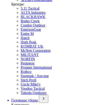
Бренды:
5.11 Tactical
ALTA Industries
BLACKHAWK
Butler Creek
Condor Outdoor
EmersonGear
Entire M
Hatch
High Peak
KOMBAT UK
McNett Corporation
MILITANT
NORFIN
Pentagon
Propper International
Rothco
Snugpak / Англия
Stich Profi
Uncle Mike's
Voodoo Tactical
Yakeda Outdoors
Головные уборы
Категории: