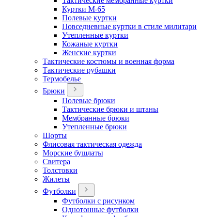
Тактические мембранные куртки
Куртки М-65
Полевые куртки
Повседневные куртки в стиле милитари
Утепленные куртки
Кожаные куртки
Женские куртки
Тактические костюмы и военная форма
Тактические рубашки
Термобелье
Брюки
Полевые брюки
Тактические брюки и штаны
Мембранные брюки
Утепленные брюки
Шорты
Флисовая тактическая одежда
Морские бушлаты
Свитера
Толстовки
Жилеты
Футболки
Футболки с рисунком
Однотонные футболки