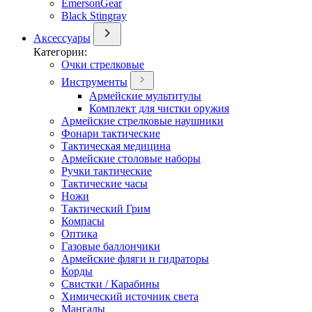
EmersonGear
Black Stingray
Аксессуары
Категории:
Очки стрелковые
Инструменты
Армейские мультитулы
Комплект для чистки оружия
Армейские стрелковые наушники
Фонари тактические
Тактическая медицина
Армейские столовые наборы
Ручки тактические
Тактические часы
Ножи
Тактический Грим
Компасы
Оптика
Газовые баллончики
Армейские фляги и гидраторы
Корды
Свистки / Карабины
Химический источник света
Мангалы