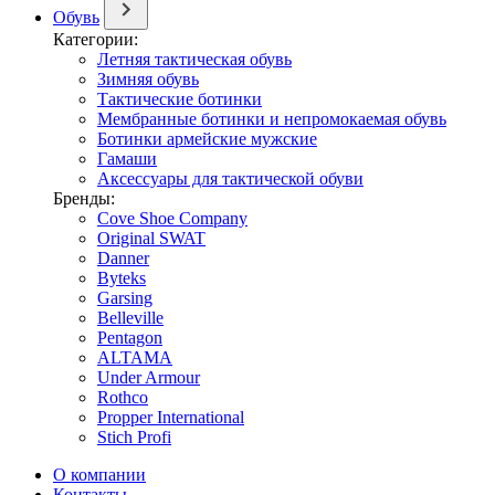
Обувь
Категории:
Летняя тактическая обувь
Зимняя обувь
Тактические ботинки
Мембранные ботинки и непромокаемая обувь
Ботинки армейские мужские
Гамаши
Аксессуары для тактической обуви
Бренды:
Cove Shoe Company
Original SWAT
Danner
Byteks
Garsing
Belleville
Pentagon
ALTAMA
Under Armour
Rothco
Propper International
Stich Profi
О компании
Контакты