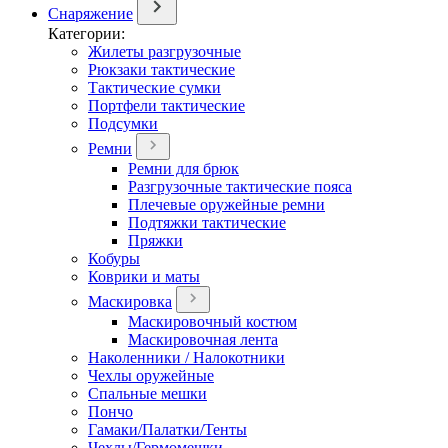
Снаряжение
Категории:
Жилеты разгрузочные
Рюкзаки тактические
Тактические сумки
Портфели тактические
Подсумки
Ремни
Ремни для брюк
Разгрузочные тактические пояса
Плечевые оружейные ремни
Подтяжки тактические
Пряжки
Кобуры
Коврики и маты
Маскировка
Маскировочный костюм
Маскировочная лента
Наколенники / Налокотники
Чехлы оружейные
Спальные мешки
Пончо
Гамаки/Палатки/Тенты
Чехлы/Гермомешки