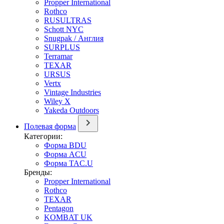
Propper International
Rothco
RUSULTRAS
Schott NYC
Snugpak / Англия
SURPLUS
Terramar
TEXAR
URSUS
Vertx
Vintage Industries
Wiley X
Yakeda Outdoors
Полевая форма
Категории:
Форма BDU
Форма ACU
Форма TAC.U
Бренды:
Propper International
Rothco
TEXAR
Pentagon
KOMBAT UK