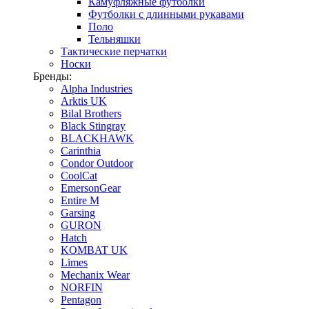
Камуфляжные футболки
Футболки с длинными рукавами
Поло
Тельняшки
Тактические перчатки
Носки
Бренды:
Alpha Industries
Arktis UK
Bilal Brothers
Black Stingray
BLACKHAWK
Carinthia
Condor Outdoor
CoolCat
EmersonGear
Entire M
Garsing
GURON
Hatch
KOMBAT UK
Limes
Mechanix Wear
NORFIN
Pentagon