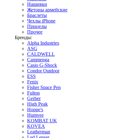
Нашивки
Жетоны армейские
Браслеты
Чехлы iPhone
Прицелы
Прочее
Бренды:
Alpha Industries
ASG
CALDWELL
Cammenga
Casio G-Shock
Condor Outdoor
ESS
Fenix
Fisher Space Pen
Fulton
Gerber
High Peak
Hoppe's
Humvee
KOMBAT UK
KOVEA
Leatherman
Led Lenser