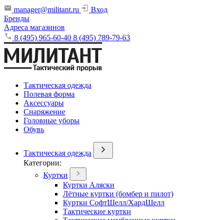
manager@militant.ru
Вход
Бренды
Адреса магазинов
8 (495) 965-60-40
8 (495) 789-79-63
Тактическая одежда
Полевая форма
Аксессуары
Снаряжение
Головные уборы
Обувь
Тактическая одежда
Категории:
Куртки
Куртки Аляски
Лётные куртки (бомбер и пилот)
Куртки СофтШелл/ХардШелл
Тактические куртки