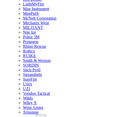
LightMyFire
Mag Instrument
MagPul®
McNett Corporation
Mechanix Wear
MILITANT
Nite Ize
Peltor 3M
Pentagon
Rhino Rescue
Rothco
RUIKE
Smith & Wesson
SORDIN
Stich Profi
Streamlight
SureFire
Uvex
UZI
Voodoo Tactical
Wildo
Wiley X
Wrist Armor
Техкрим