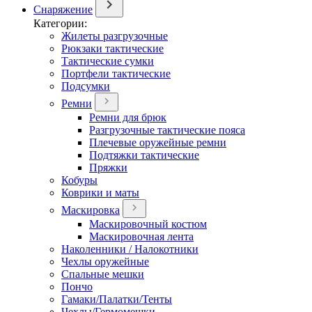
Снаряжение
Категории:
Жилеты разгрузочные
Рюкзаки тактические
Тактические сумки
Портфели тактические
Подсумки
Ремни
Ремни для брюк
Разгрузочные тактические пояса
Плечевые оружейные ремни
Подтяжки тактические
Пряжки
Кобуры
Коврики и маты
Маскировка
Маскировочный костюм
Маскировочная лента
Наколенники / Налокотники
Чехлы оружейные
Спальные мешки
Пончо
Гамаки/Палатки/Тенты
Чехлы/Гермомешки