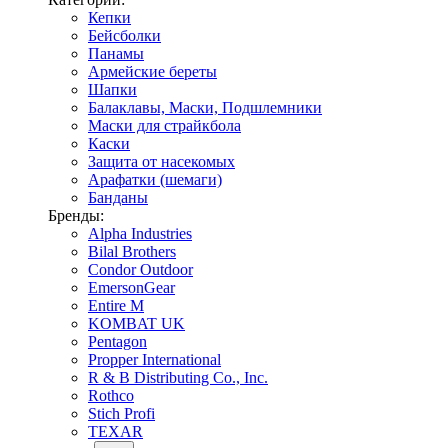
Кепки
Бейсболки
Панамы
Армейские береты
Шапки
Балаклавы, Маски, Подшлемники
Маски для страйкбола
Каски
Защита от насекомых
Арафатки (шемаги)
Банданы
Бренды:
Alpha Industries
Bilal Brothers
Condor Outdoor
EmersonGear
Entire M
KOMBAT UK
Pentagon
Propper International
R & B Distributing Co., Inc.
Rothco
Stich Profi
TEXAR