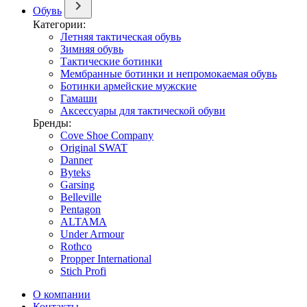
Обувь
Категории:
Летняя тактическая обувь
Зимняя обувь
Тактические ботинки
Мембранные ботинки и непромокаемая обувь
Ботинки армейские мужские
Гамаши
Аксессуары для тактической обуви
Бренды:
Cove Shoe Company
Original SWAT
Danner
Byteks
Garsing
Belleville
Pentagon
ALTAMA
Under Armour
Rothco
Propper International
Stich Profi
О компании
Контакты