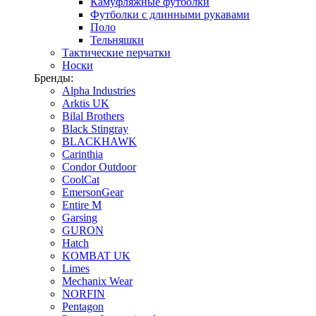
Камуфляжные футболки
Футболки с длинными рукавами
Поло
Тельняшки
Тактические перчатки
Носки
Бренды:
Alpha Industries
Arktis UK
Bilal Brothers
Black Stingray
BLACKHAWK
Carinthia
Condor Outdoor
CoolCat
EmersonGear
Entire M
Garsing
GURON
Hatch
KOMBAT UK
Limes
Mechanix Wear
NORFIN
Pentagon