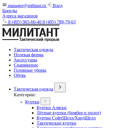
manager@militant.ru
Вход
Бренды
Адреса магазинов
8 (495) 965-60-40
8 (495) 789-79-63
Тактическая одежда
Полевая форма
Аксессуары
Снаряжение
Головные уборы
Обувь
Тактическая одежда
Категории:
Куртки
Куртки Аляски
Лётные куртки (бомбер и пилот)
Куртки СофтШелл/ХардШелл
Тактические куртки