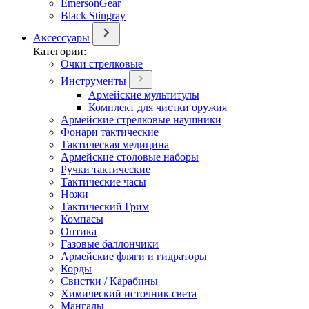
EmersonGear
Black Stingray
Аксессуары
Категории:
Очки стрелковые
Инструменты
Армейские мультитулы
Комплект для чистки оружия
Армейские стрелковые наушники
Фонари тактические
Тактическая медицина
Армейские столовые наборы
Ручки тактические
Тактические часы
Ножи
Тактический Грим
Компасы
Оптика
Газовые баллончики
Армейские фляги и гидраторы
Корды
Свистки / Карабины
Химический источник света
Мангалы