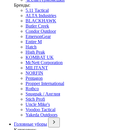
Бренды:
5.11 Tactical
ALTA Industries
BLACKHAWK
Butler Creek
Condor Outdoor
EmersonGear
Entire M
Hatch
High Peak
KOMBAT UK
McNett Corporation
MILITANT
NORFIN
Pentagon
Propper International
Rothco
Snugpak / Англия
Stich Profi
Uncle Mike's
Voodoo Tactical
Yakeda Outdoors
Головные уборы
Категории: