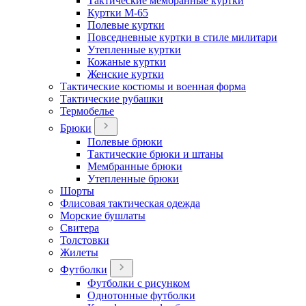
Тактические мембранные куртки
Куртки М-65
Полевые куртки
Повседневные куртки в стиле милитари
Утепленные куртки
Кожаные куртки
Женские куртки
Тактические костюмы и военная форма
Тактические рубашки
Термобелье
Брюки
Полевые брюки
Тактические брюки и штаны
Мембранные брюки
Утепленные брюки
Шорты
Флисовая тактическая одежда
Морские бушлаты
Свитера
Толстовки
Жилеты
Футболки
Футболки с рисунком
Однотонные футболки