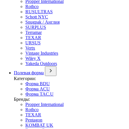
Propper International
Rothco
RUSULTRAS
Schott NYC
Snugpak / Англия
SURPLUS
Terramar
TEXAR
URSUS
Vertx
Vintage Industries
Wiley X
Yakeda Outdoors
Полевая форма
Категории:
Форма BDU
Форма ACU
Форма TAC.U
Бренды:
Propper International
Rothco
TEXAR
Pentagon
KOMBAT UK