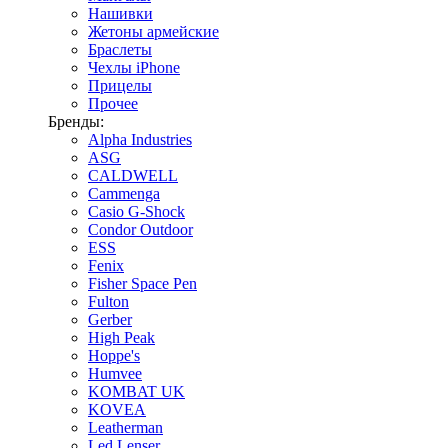
Нашивки
Жетоны армейские
Браслеты
Чехлы iPhone
Прицелы
Прочее
Бренды:
Alpha Industries
ASG
CALDWELL
Cammenga
Casio G-Shock
Condor Outdoor
ESS
Fenix
Fisher Space Pen
Fulton
Gerber
High Peak
Hoppe's
Humvee
KOMBAT UK
KOVEA
Leatherman
Led Lenser