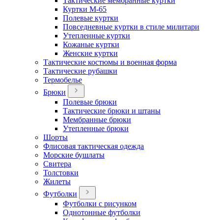
Тактические мембранные куртки
Куртки М-65
Полевые куртки
Повседневные куртки в стиле милитари
Утепленные куртки
Кожаные куртки
Женские куртки
Тактические костюмы и военная форма
Тактические рубашки
Термобелье
Брюки
Полевые брюки
Тактические брюки и штаны
Мембранные брюки
Утепленные брюки
Шорты
Флисовая тактическая одежда
Морские бушлаты
Свитера
Толстовки
Жилеты
Футболки
Футболки с рисунком
Однотонные футболки