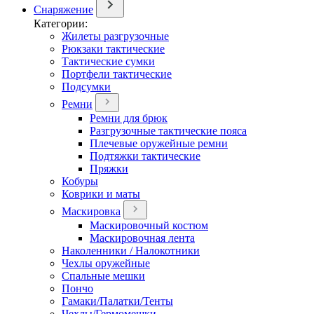
Снаряжение
Категории:
Жилеты разгрузочные
Рюкзаки тактические
Тактические сумки
Портфели тактические
Подсумки
Ремни
Ремни для брюк
Разгрузочные тактические пояса
Плечевые оружейные ремни
Подтяжки тактические
Пряжки
Кобуры
Коврики и маты
Маскировка
Маскировочный костюм
Маскировочная лента
Наколенники / Налокотники
Чехлы оружейные
Спальные мешки
Пончо
Гамаки/Палатки/Тенты
Чехлы/Гермомешки