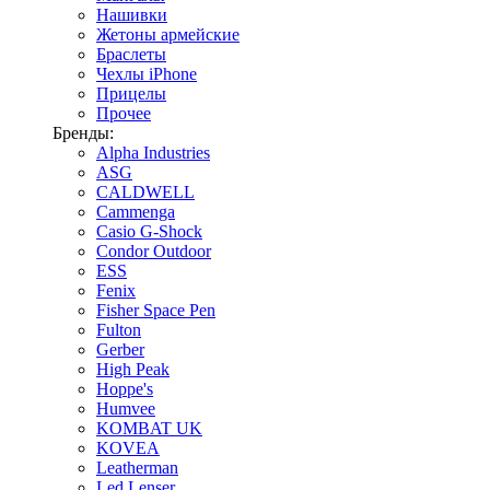
Нашивки
Жетоны армейские
Браслеты
Чехлы iPhone
Прицелы
Прочее
Бренды:
Alpha Industries
ASG
CALDWELL
Cammenga
Casio G-Shock
Condor Outdoor
ESS
Fenix
Fisher Space Pen
Fulton
Gerber
High Peak
Hoppe's
Humvee
KOMBAT UK
KOVEA
Leatherman
Led Lenser