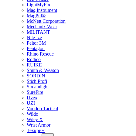
LightMyFire
Mag Instrument
MagPul®
McNett Corporation
Mechanix Wear
MILITANT
Nite Ize
Peltor 3M
Pentagon
Rhino Rescue
Rothco
RUIKE
Smith & Wesson
SORDIN
Stich Profi
Streamlight
SureFire
Uvex
UZI
Voodoo Tactical
Wildo
Wiley X
Wrist Armor
Техкрим