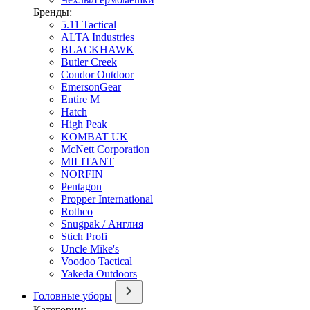
Бренды:
5.11 Tactical
ALTA Industries
BLACKHAWK
Butler Creek
Condor Outdoor
EmersonGear
Entire M
Hatch
High Peak
KOMBAT UK
McNett Corporation
MILITANT
NORFIN
Pentagon
Propper International
Rothco
Snugpak / Англия
Stich Profi
Uncle Mike's
Voodoo Tactical
Yakeda Outdoors
Головные уборы
Категории: