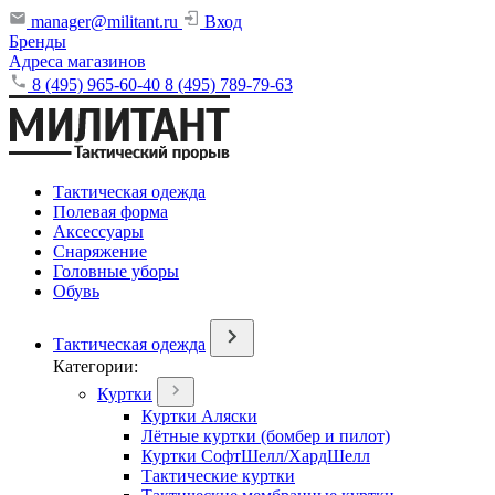
manager@militant.ru
Вход
Бренды
Адреса магазинов
8 (495) 965-60-40
8 (495) 789-79-63
Тактическая одежда
Полевая форма
Аксессуары
Снаряжение
Головные уборы
Обувь
Тактическая одежда
Категории:
Куртки
Куртки Аляски
Лётные куртки (бомбер и пилот)
Куртки СофтШелл/ХардШелл
Тактические куртки