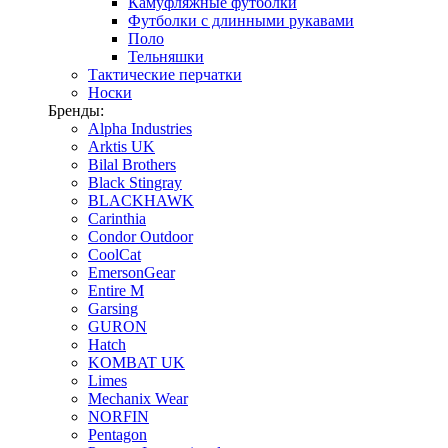
Камуфляжные футболки
Футболки с длинными рукавами
Поло
Тельняшки
Тактические перчатки
Носки
Бренды:
Alpha Industries
Arktis UK
Bilal Brothers
Black Stingray
BLACKHAWK
Carinthia
Condor Outdoor
CoolCat
EmersonGear
Entire M
Garsing
GURON
Hatch
KOMBAT UK
Limes
Mechanix Wear
NORFIN
Pentagon