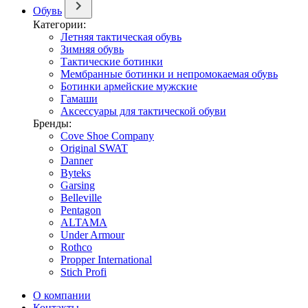
Обувь
Категории:
Летняя тактическая обувь
Зимняя обувь
Тактические ботинки
Мембранные ботинки и непромокаемая обувь
Ботинки армейские мужские
Гамаши
Аксессуары для тактической обуви
Бренды:
Cove Shoe Company
Original SWAT
Danner
Byteks
Garsing
Belleville
Pentagon
ALTAMA
Under Armour
Rothco
Propper International
Stich Profi
О компании
Контакты