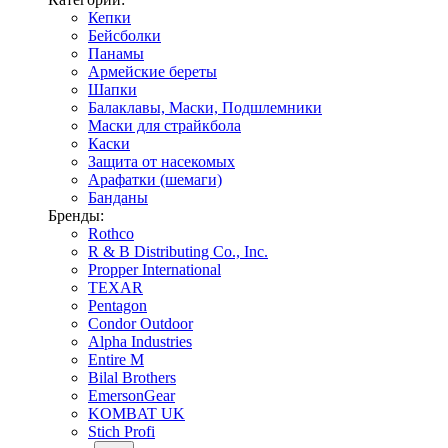
Кепки
Бейсболки
Панамы
Армейские береты
Шапки
Балаклавы, Маски, Подшлемники
Маски для страйкбола
Каски
Защита от насекомых
Арафатки (шемаги)
Банданы
Бренды:
Rothco
R & B Distributing Co., Inc.
Propper International
TEXAR
Pentagon
Condor Outdoor
Alpha Industries
Entire M
Bilal Brothers
EmersonGear
KOMBAT UK
Stich Profi