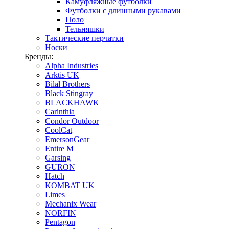
Камуфляжные футболки
Футболки с длинными рукавами
Поло
Тельняшки
Тактические перчатки
Носки
Бренды:
Alpha Industries
Arktis UK
Bilal Brothers
Black Stingray
BLACKHAWK
Carinthia
Condor Outdoor
CoolCat
EmersonGear
Entire M
Garsing
GURON
Hatch
KOMBAT UK
Limes
Mechanix Wear
NORFIN
Pentagon