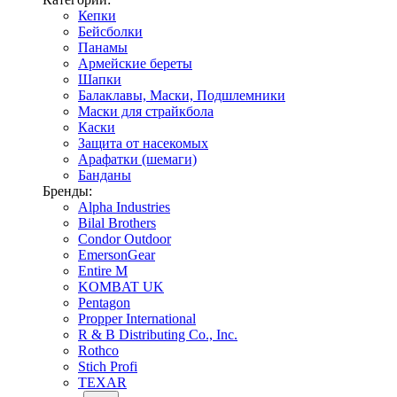
Кепки
Бейсболки
Панамы
Армейские береты
Шапки
Балаклавы, Маски, Подшлемники
Маски для страйкбола
Каски
Защита от насекомых
Арафатки (шемаги)
Банданы
Бренды:
Alpha Industries
Bilal Brothers
Condor Outdoor
EmersonGear
Entire M
KOMBAT UK
Pentagon
Propper International
R & B Distributing Co., Inc.
Rothco
Stich Profi
TEXAR