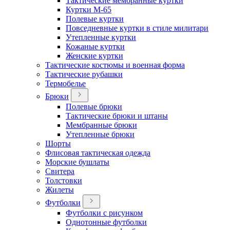
Тактические мембранные куртки
Куртки М-65
Полевые куртки
Повседневные куртки в стиле милитари
Утепленные куртки
Кожаные куртки
Женские куртки
Тактические костюмы и военная форма
Тактические рубашки
Термобелье
Брюки
Полевые брюки
Тактические брюки и штаны
Мембранные брюки
Утепленные брюки
Шорты
Флисовая тактическая одежда
Морские бушлаты
Свитера
Толстовки
Жилеты
Футболки
Футболки с рисунком
Однотонные футболки