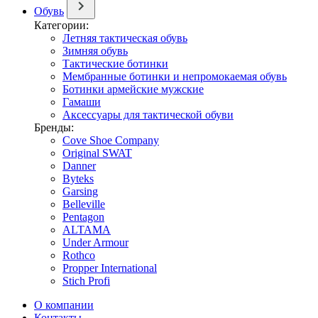
Обувь
Категории:
Летняя тактическая обувь
Зимняя обувь
Тактические ботинки
Мембранные ботинки и непромокаемая обувь
Ботинки армейские мужские
Гамаши
Аксессуары для тактической обуви
Бренды:
Cove Shoe Company
Original SWAT
Danner
Byteks
Garsing
Belleville
Pentagon
ALTAMA
Under Armour
Rothco
Propper International
Stich Profi
О компании
Контакты