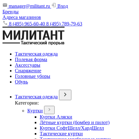
manager@militant.ru
Вход
Бренды
Адреса магазинов
8 (495) 965-60-40
8 (495) 789-79-63
Тактическая одежда
Полевая форма
Аксессуары
Снаряжение
Головные уборы
Обувь
Тактическая одежда
Категории:
Куртки
Куртки Аляски
Лётные куртки (бомбер и пилот)
Куртки СофтШелл/ХардШелл
Тактические куртки