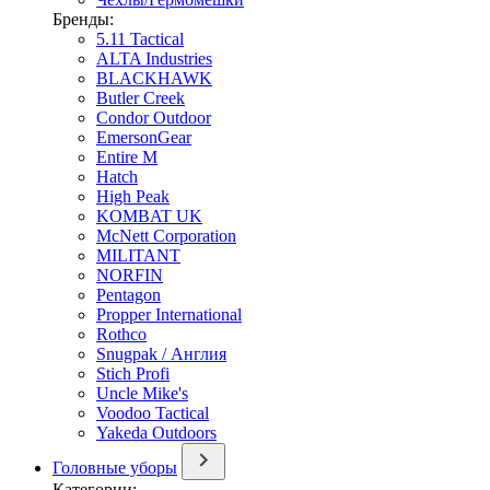
Бренды:
5.11 Tactical
ALTA Industries
BLACKHAWK
Butler Creek
Condor Outdoor
EmersonGear
Entire M
Hatch
High Peak
KOMBAT UK
McNett Corporation
MILITANT
NORFIN
Pentagon
Propper International
Rothco
Snugpak / Англия
Stich Profi
Uncle Mike's
Voodoo Tactical
Yakeda Outdoors
Головные уборы
Категории: