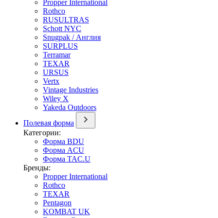
Propper International
Rothco
RUSULTRAS
Schott NYC
Snugpak / Англия
SURPLUS
Terramar
TEXAR
URSUS
Vertx
Vintage Industries
Wiley X
Yakeda Outdoors
Полевая форма
Категории:
Форма BDU
Форма ACU
Форма TAC.U
Бренды:
Propper International
Rothco
TEXAR
Pentagon
KOMBAT UK