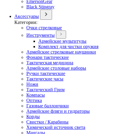
EmersonGear
Black Stingray
Аксессуары
Категории:
Очки стрелковые
Инструменты
Армейские мультитулы
Комплект для чистки оружия
Армейские стрелковые наушники
Фонари тактические
Тактическая медицина
Армейские столовые наборы
Ручки тактические
Тактические часы
Ножи
Тактический Грим
Компасы
Оптика
Газовые баллончики
Армейские фляги и гидраторы
Корды
Свистки / Карабины
Химический источник света
Мангалы