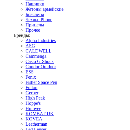
Нашивки
Жетоны армейские
Браслеты
Чехлы iPhone
Прицелы
Прочее
Бренды:
Alpha Industries
ASG
CALDWELL
Cammenga
Casio G-Shock
Condor Outdoor
ESS
Fenix
Fisher Space Pen
Fulton
Gerber
High Peak
Hoppe's
Humvee
KOMBAT UK
KOVEA
Leatherman
Led Lenser