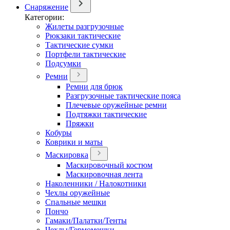
Снаряжение
Категории:
Жилеты разгрузочные
Рюкзаки тактические
Тактические сумки
Портфели тактические
Подсумки
Ремни
Ремни для брюк
Разгрузочные тактические пояса
Плечевые оружейные ремни
Подтяжки тактические
Пряжки
Кобуры
Коврики и маты
Маскировка
Маскировочный костюм
Маскировочная лента
Наколенники / Налокотники
Чехлы оружейные
Спальные мешки
Пончо
Гамаки/Палатки/Тенты
Чехлы/Гермомешки