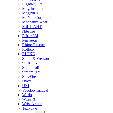
LightMyFire
Mag Instrument
MagPul®
McNett Corporation
Mechanix Wear
MILITANT
Nite Ize
Peltor 3M
Pentagon
Rhino Rescue
Rothco
RUIKE
Smith & Wesson
SORDIN
Stich Profi
Streamlight
SureFire
Uvex
UZI
Voodoo Tactical
Wildo
Wiley X
Wrist Armor
Техкрим