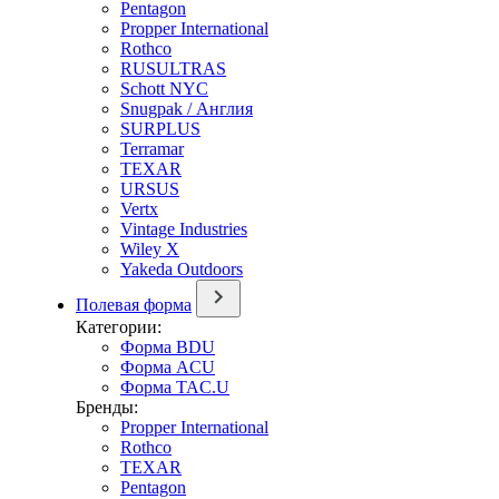
Pentagon
Propper International
Rothco
RUSULTRAS
Schott NYC
Snugpak / Англия
SURPLUS
Terramar
TEXAR
URSUS
Vertx
Vintage Industries
Wiley X
Yakeda Outdoors
Полевая форма
Категории:
Форма BDU
Форма ACU
Форма TAC.U
Бренды:
Propper International
Rothco
TEXAR
Pentagon