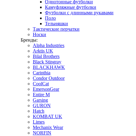
Однотонные футболки
Камуфляжные футболки
Футболки с длинными рукавами
Поло
Тельняшки
Тактические перчатки
Носки
Бренды:
Alpha Industries
Arktis UK
Bilal Brothers
Black Stingray
BLACKHAWK
Carinthia
Condor Outdoor
CoolCat
EmersonGear
Entire M
Garsing
GURON
Hatch
KOMBAT UK
Limes
Mechanix Wear
NORFIN