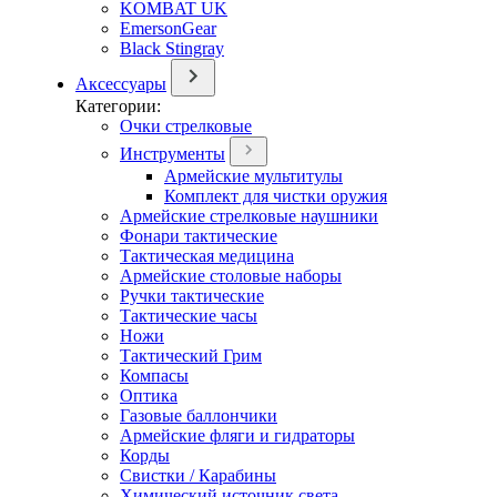
KOMBAT UK
EmersonGear
Black Stingray
Аксессуары
Категории:
Очки стрелковые
Инструменты
Армейские мультитулы
Комплект для чистки оружия
Армейские стрелковые наушники
Фонари тактические
Тактическая медицина
Армейские столовые наборы
Ручки тактические
Тактические часы
Ножи
Тактический Грим
Компасы
Оптика
Газовые баллончики
Армейские фляги и гидраторы
Корды
Свистки / Карабины
Химический источник света