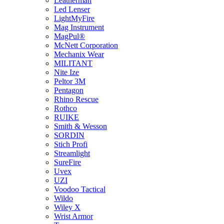
Leatherman
Led Lenser
LightMyFire
Mag Instrument
MagPul®
McNett Corporation
Mechanix Wear
MILITANT
Nite Ize
Peltor 3M
Pentagon
Rhino Rescue
Rothco
RUIKE
Smith & Wesson
SORDIN
Stich Profi
Streamlight
SureFire
Uvex
UZI
Voodoo Tactical
Wildo
Wiley X
Wrist Armor