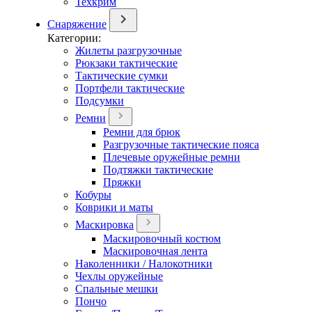
Техкрим
Снаряжение
Категории:
Жилеты разгрузочные
Рюкзаки тактические
Тактические сумки
Портфели тактические
Подсумки
Ремни
Ремни для брюк
Разгрузочные тактические пояса
Плечевые оружейные ремни
Подтяжки тактические
Пряжки
Кобуры
Коврики и маты
Маскировка
Маскировочный костюм
Маскировочная лента
Наколенники / Налокотники
Чехлы оружейные
Спальные мешки
Пончо