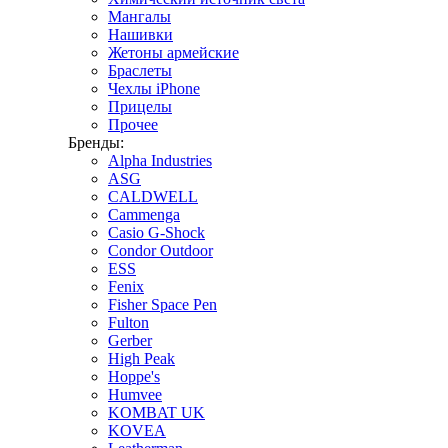
Мангалы
Нашивки
Жетоны армейские
Браслеты
Чехлы iPhone
Прицелы
Прочее
Бренды:
Alpha Industries
ASG
CALDWELL
Cammenga
Casio G-Shock
Condor Outdoor
ESS
Fenix
Fisher Space Pen
Fulton
Gerber
High Peak
Hoppe's
Humvee
KOMBAT UK
KOVEA