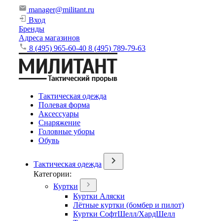
manager@militant.ru
Вход
Бренды
Адреса магазинов
8 (495) 965-60-40
8 (495) 789-79-63
Тактическая одежда
Полевая форма
Аксессуары
Снаряжение
Головные уборы
Обувь
Тактическая одежда
Категории:
Куртки
Куртки Аляски
Лётные куртки (бомбер и пилот)
Куртки СофтШелл/ХардШелл