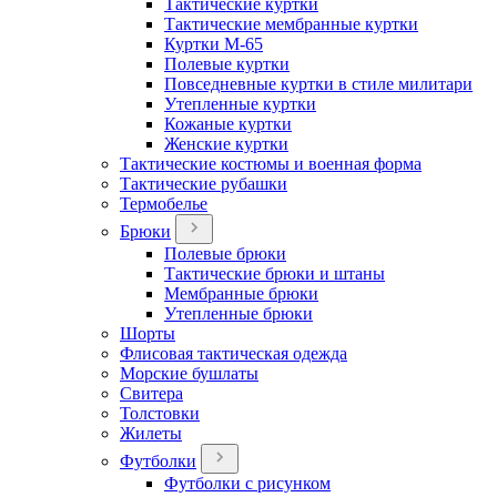
Тактические куртки
Тактические мембранные куртки
Куртки М-65
Полевые куртки
Повседневные куртки в стиле милитари
Утепленные куртки
Кожаные куртки
Женские куртки
Тактические костюмы и военная форма
Тактические рубашки
Термобелье
Брюки
Полевые брюки
Тактические брюки и штаны
Мембранные брюки
Утепленные брюки
Шорты
Флисовая тактическая одежда
Морские бушлаты
Свитера
Толстовки
Жилеты
Футболки
Футболки с рисунком