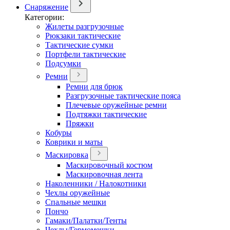
Снаряжение
Категории:
Жилеты разгрузочные
Рюкзаки тактические
Тактические сумки
Портфели тактические
Подсумки
Ремни
Ремни для брюк
Разгрузочные тактические пояса
Плечевые оружейные ремни
Подтяжки тактические
Пряжки
Кобуры
Коврики и маты
Маскировка
Маскировочный костюм
Маскировочная лента
Наколенники / Налокотники
Чехлы оружейные
Спальные мешки
Пончо
Гамаки/Палатки/Тенты
Чехлы/Гермомешки