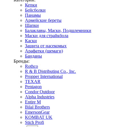
Кепки
Бейсболки
Панамы
Армейские береты
Шапки
Балаклавы, Маски, Подшлемники
Маски для страйкбола
Каски
Защита от насекомых
Арафатки (шемаги)
Банданы
Бренды:
Rothco
R & B Distributing Co., Inc.
Propper International
TEXAR
Pentagon
Condor Outdoor
Alpha Industries
Entire M
Bilal Brothers
EmersonGear
KOMBAT UK
Stich Profi