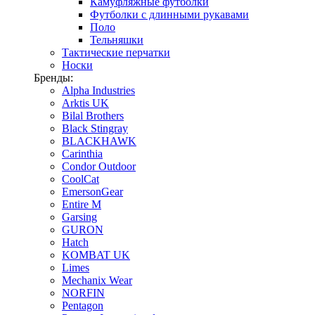
Камуфляжные футболки
Футболки с длинными рукавами
Поло
Тельняшки
Тактические перчатки
Носки
Бренды:
Alpha Industries
Arktis UK
Bilal Brothers
Black Stingray
BLACKHAWK
Carinthia
Condor Outdoor
CoolCat
EmersonGear
Entire M
Garsing
GURON
Hatch
KOMBAT UK
Limes
Mechanix Wear
NORFIN
Pentagon