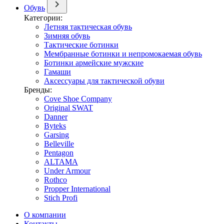
Обувь
Категории:
Летняя тактическая обувь
Зимняя обувь
Тактические ботинки
Мембранные ботинки и непромокаемая обувь
Ботинки армейские мужские
Гамаши
Аксессуары для тактической обуви
Бренды:
Cove Shoe Company
Original SWAT
Danner
Byteks
Garsing
Belleville
Pentagon
ALTAMA
Under Armour
Rothco
Propper International
Stich Profi
О компании
Контакты