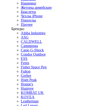
Нашивки
Жетоны армейские
Браслеты
Чехлы iPhone
Прицелы
Прочее
Бренды:
Alpha Industries
ASG
CALDWELL
Cammenga
Casio G-Shock
Condor Outdoor
ESS
Fenix
Fisher Space Pen
Fulton
Gerber
High Peak
Hoppe's
Humvee
KOMBAT UK
KOVEA
Leatherman
Led Lenser