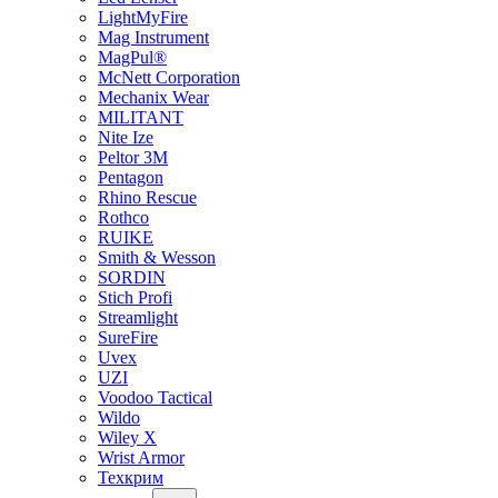
LightMyFire
Mag Instrument
MagPul®
McNett Corporation
Mechanix Wear
MILITANT
Nite Ize
Peltor 3M
Pentagon
Rhino Rescue
Rothco
RUIKE
Smith & Wesson
SORDIN
Stich Profi
Streamlight
SureFire
Uvex
UZI
Voodoo Tactical
Wildo
Wiley X
Wrist Armor
Техкрим