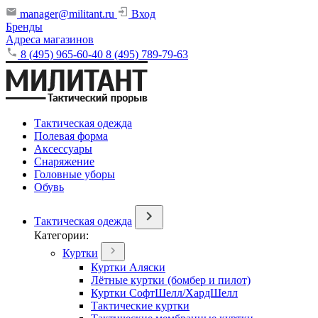
manager@militant.ru
Вход
Бренды
Адреса магазинов
8 (495) 965-60-40
8 (495) 789-79-63
Тактическая одежда
Полевая форма
Аксессуары
Снаряжение
Головные уборы
Обувь
Тактическая одежда
Категории:
Куртки
Куртки Аляски
Лётные куртки (бомбер и пилот)
Куртки СофтШелл/ХардШелл
Тактические куртки