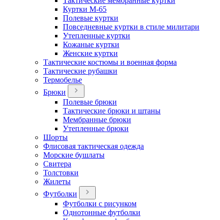
Тактические мембранные куртки
Куртки М-65
Полевые куртки
Повседневные куртки в стиле милитари
Утепленные куртки
Кожаные куртки
Женские куртки
Тактические костюмы и военная форма
Тактические рубашки
Термобелье
Брюки
Полевые брюки
Тактические брюки и штаны
Мембранные брюки
Утепленные брюки
Шорты
Флисовая тактическая одежда
Морские бушлаты
Свитера
Толстовки
Жилеты
Футболки
Футболки с рисунком
Однотонные футболки