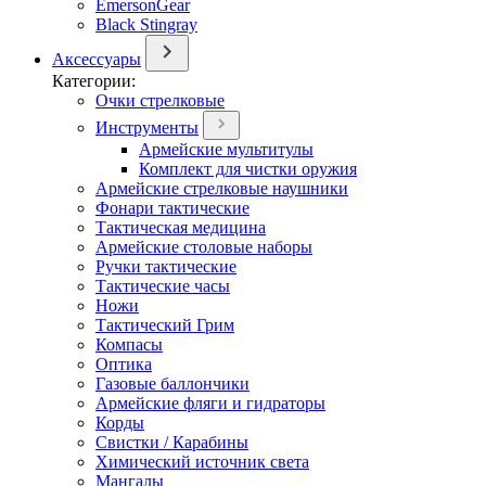
EmersonGear
Black Stingray
Аксессуары
Категории:
Очки стрелковые
Инструменты
Армейские мультитулы
Комплект для чистки оружия
Армейские стрелковые наушники
Фонари тактические
Тактическая медицина
Армейские столовые наборы
Ручки тактические
Тактические часы
Ножи
Тактический Грим
Компасы
Оптика
Газовые баллончики
Армейские фляги и гидраторы
Корды
Свистки / Карабины
Химический источник света
Мангалы