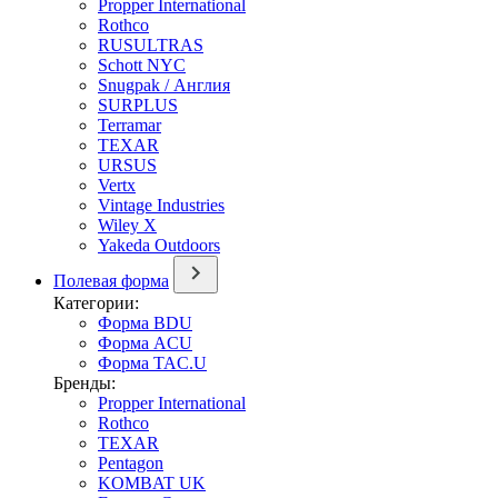
Propper International
Rothco
RUSULTRAS
Schott NYC
Snugpak / Англия
SURPLUS
Terramar
TEXAR
URSUS
Vertx
Vintage Industries
Wiley X
Yakeda Outdoors
Полевая форма
Категории:
Форма BDU
Форма ACU
Форма TAC.U
Бренды:
Propper International
Rothco
TEXAR
Pentagon
KOMBAT UK