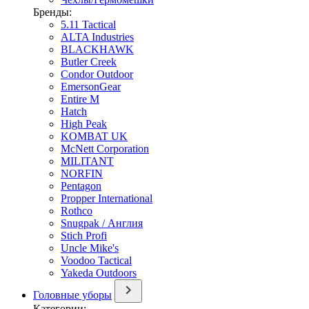
Бренды:
5.11 Tactical
ALTA Industries
BLACKHAWK
Butler Creek
Condor Outdoor
EmersonGear
Entire M
Hatch
High Peak
KOMBAT UK
McNett Corporation
MILITANT
NORFIN
Pentagon
Propper International
Rothco
Snugpak / Англия
Stich Profi
Uncle Mike's
Voodoo Tactical
Yakeda Outdoors
Головные уборы
Категории: